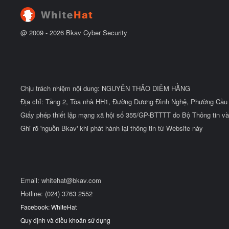
đ
ầ
u
@ 2009 -
2026
Bkav Cyber Security
Chịu trách nhiệm nội dung: NGUYỄN THẢO DIỄM HẰNG
Địa chỉ: Tầng 2, Tòa nhà HH1, Đường Dương Đình Nghệ, Phường Cầu 
Giấy phép thiết lập mạng xã hội số 355/GP-BTTTT do Bộ Thông tin và
Ghi rõ 'nguồn Bkav' khi phát hành lại thông tin từ Website này
Email:
whitehat@bkav.com
Hotline: (024) 3763 2552
Facebook: WhiteHat
Quy định và điều khoản sử dụng