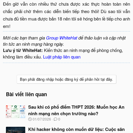
Đến giờ vẫn còn nhiều thứ chưa được xác thực hoàn toàn nên
chắc phải chờ thêm các diễn biến tiếp theo thôi! Dù sao tôi vẫn
chưa đủ tiền mua được bản 18 nên tôi sẽ hóng bên lề tiếp cho anh
em!​
Mời các bạn tham gia
Group WhiteHat
để thảo luận và cập nhật
tin tức an ninh mạng hàng ngày.
Lưu ý từ WhiteHat:
Kiến thức an ninh mạng để phòng chống,
không làm điều xấu.
Luật pháp liên quan
Bạn phải đăng nhập hoặc đăng ký để phản hồi tại đây.
Bài viết liên quan
Sau khi có phổ điểm THPT 2026: Muốn học An
ninh mạng nên chọn trường nào?
N
01/07/2026
0
g
à
Khi hacker không còn muốn dữ liệu: Cuộc săn
y