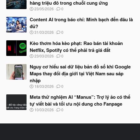
hàng triệu đô trong chuỗi cung ứng
b
N
23/05/2026
0
ắ
g
t
à
Content AI trong báo chí: Minh bạch đến đâu là
đ
y
ầ
đủ?
b
u
N
31/03/2026
0
ắ
g
t
à
Kèo thơm hóa kèo phạt: Rao bán tài khoản
đ
y
ầ
Netflix, Spotify có thể phải trả giá đắt
b
u
N
23/03/2026
0
ắ
g
t
à
Nguy cơ hiểu sai dữ liệu bản đồ số khi Google
đ
y
ầ
Maps thay đổi địa giới tại Việt Nam sau sáp
b
u
nhập
ắ
t
N
18/03/2026
0
đ
g
ầ
à
Meta thử nghiệm AI “Manus”: Trợ lý ảo có thể
u
y
tự viết bài và tối ưu nội dung cho Fanpage
b
N
10/03/2026
0
ắ
g
t
à
đ
y
ầ
b
u
ắ
t