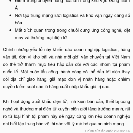
Điểm trung chuyển hàng hóa lớn trong khu vực Đông Nam
Á​
Nơi tập trung mạng lưới logistics và kho vận ngày càng số
hóa​
Mắt xích quan trọng trong chuỗi cung ứng công nghệ, dệt
may và thương mại điện tử​
Chính những yếu tố này khiến các doanh nghiệp logistics, hãng
vận tải, đơn vị kho bãi và nhà môi giới vận chuyển tại Việt Nam
có thể trở thành mục tiêu hấp dẫn đối với các nhóm tội phạm
quốc tế. Một cuộc tấn công thành công có thể dẫn tới việc thay
đổi địa chỉ giao hàng, giả mạo đơn vị nhận hàng hoặc chiếm
quyền kiểm soát các lô hàng xuất nhập khẩu giá trị cao.
Khi hoạt động xuất khẩu điện tử, linh kiện bán dẫn, thiết bị công
nghệ và thương mại điện tử xuyên biên giới tăng trưởng mạnh, rủi
ro từ loại hình tội phạm này sẽ ngày càng lớn nếu doanh nghiệp
chỉ biết tập trung bảo vệ tài sản vật lý mà bỏ qua an ninh mạng.​
Chỉnh sửa lần cuối:
26/05/2026