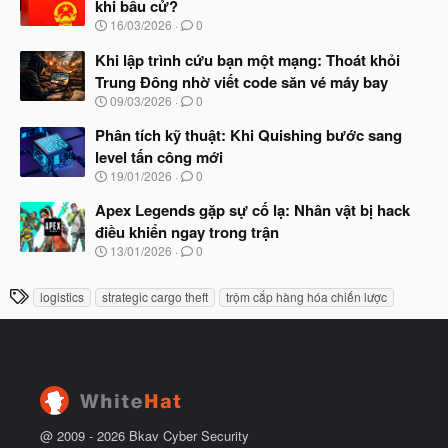
khi bầu cử?
b
N
16/03/2026
0
ắ
g
t
à
Khi lập trình cứu bạn một mạng: Thoát khỏi
đ
y
ầ
Trung Đông nhờ viết code săn vé máy bay
b
u
N
09/03/2026
0
ắ
g
t
à
Phân tích kỹ thuật: Khi Quishing bước sang
đ
y
ầ
level tấn công mới
b
u
N
19/01/2026
0
ắ
g
t
à
Apex Legends gặp sự cố lạ: Nhân vật bị hack
đ
y
ầ
điều khiển ngay trong trận
b
u
N
13/01/2026
0
ắ
g
t
à
đ
T
logistics
strategic cargo theft
trộm cắp hàng hóa chiến lược
y
ầ
h
b
u
ắ
ẻ
t
đ
ầ
u
@ 2009 -
2026
Bkav Cyber Security