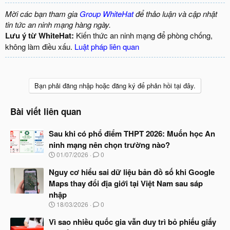
Mời các bạn tham gia
Group WhiteHat
để thảo luận và cập nhật
tin tức an ninh mạng hàng ngày.
Lưu ý từ WhiteHat:
Kiến thức an ninh mạng để phòng chống,
không làm điều xấu.
Luật pháp liên quan
Bạn phải đăng nhập hoặc đăng ký để phản hồi tại đây.
Bài viết liên quan
Sau khi có phổ điểm THPT 2026: Muốn học An
ninh mạng nên chọn trường nào?
N
01/07/2026
0
g
à
Nguy cơ hiểu sai dữ liệu bản đồ số khi Google
y
Maps thay đổi địa giới tại Việt Nam sau sáp
b
nhập
ắ
t
N
18/03/2026
0
đ
g
ầ
à
Vì sao nhiều quốc gia vẫn duy trì bỏ phiếu giấy
u
y