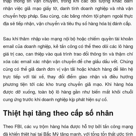
thập thông tin vận chuyển, trong khi các đối tượng khác đảm
nhận việc giả mạo giấy tờ, danh tính doanh nghiệp và nhà vận
chuyển hợp pháp. Sau cùng, các băng nhóm tội phạm ngoài thực
địa sẽ tiếp nhận, vận chuyển và tiêu thụ số hàng hóa bị đánh cắp.
Sau khi thâm nhập vào mạng nội bộ hoặc chiếm quyền tài khoản
email của doanh nghiệp, kẻ tấn công có thể theo dõi các lô hàng
giá trị cao, can thiệp vào quá trình trao đổi thông tin và thậm chí
xóa các email xác nhận vận chuyển để che giấu dấu vết. Chúng
cũng có thể giả danh đơn vị vận tải hoặc khách hàng để liên hệ
trực tiếp với tài xế, thay đổi điểm giao nhận và điều hướng
phương tiện tới các kho trung chuyển giả mạo. Khi hàng hóa
được dỡ xuống, toàn bộ lô hàng gần như biến mất khỏi chuỗi
cung ứng trước khi doanh nghiệp kịp phát hiện sự cố.​
Thiệt hại tăng theo cấp số nhân​
Theo FBI, các vụ trộm hàng hóa được hỗ trợ bởi tấn công mạng
đã khiến thiệt hại tại Bắc Mỹ tăng mạnh, với tổng tổn thất ước tính