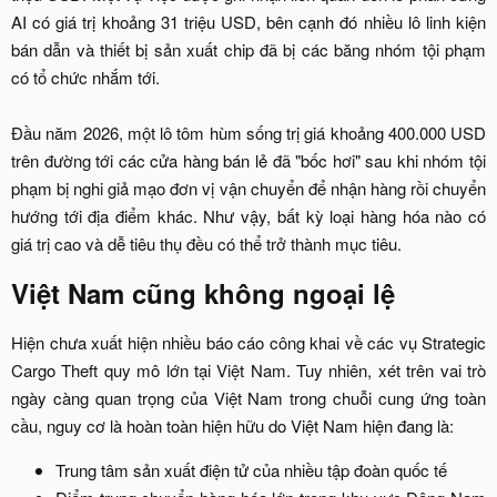
AI có giá trị khoảng 31 triệu USD, bên cạnh đó nhiều lô linh kiện
bán dẫn và thiết bị sản xuất chip đã bị các băng nhóm tội phạm
có tổ chức nhắm tới.
Đầu năm 2026, một lô tôm hùm sống trị giá khoảng 400.000 USD
trên đường tới các cửa hàng bán lẻ đã "bốc hơi" sau khi nhóm tội
phạm bị nghi giả mạo đơn vị vận chuyển để nhận hàng rồi chuyển
hướng tới địa điểm khác. Như vậy, bất kỳ loại hàng hóa nào có
giá trị cao và dễ tiêu thụ đều có thể trở thành mục tiêu.​
Việt Nam cũng không ngoại lệ​
Hiện chưa xuất hiện nhiều báo cáo công khai về các vụ Strategic
Cargo Theft quy mô lớn tại Việt Nam. Tuy nhiên, xét trên vai trò
ngày càng quan trọng của Việt Nam trong chuỗi cung ứng toàn
cầu, nguy cơ là hoàn toàn hiện hữu do Việt Nam hiện đang là:​
Trung tâm sản xuất điện tử của nhiều tập đoàn quốc tế​