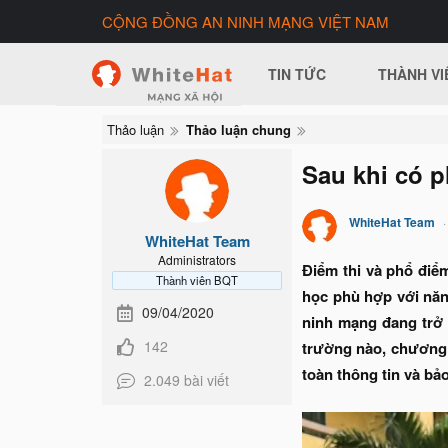
CỘNG ĐỒNG AN NINH MẠNG VIỆT NAM
TIN TỨC
THÀNH VI
Thảo luận
Thảo luận chung
Sau khi có 
WhiteHat Team
WhiteHat Team
Administrators
Điểm thi và phổ điể
Thành viên BQT
học phù hợp với năn
09/04/2020
ninh mạng đang trở 
142
trường nào, chương 
toàn thông tin và bả
2.049 bài viết