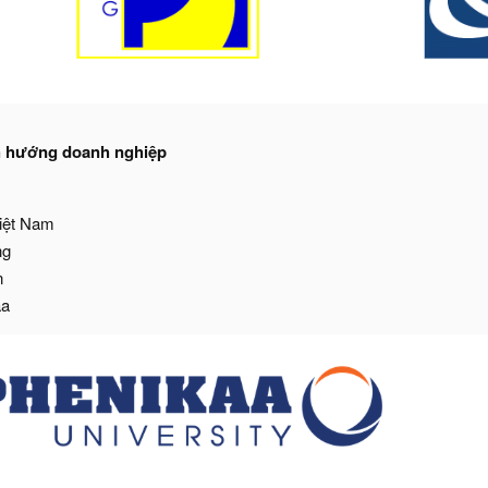
h hướng doanh nghiệp
iệt Nam
ng
n
aa