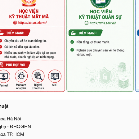
huật
hoa Hà Nội
nghệ - ĐHQGHN
khoa TP.HCM