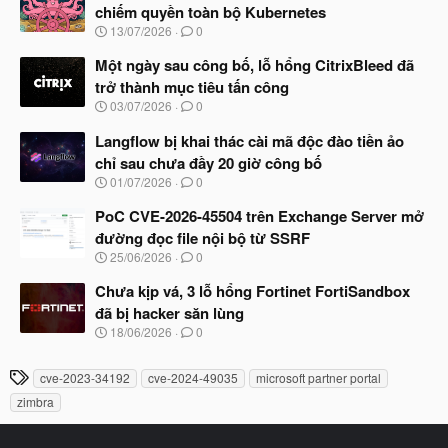
y
chiếm quyền toàn bộ Kubernetes
b
N
13/07/2026
0
ắ
g
t
à
Một ngày sau công bố, lỗ hổng CitrixBleed đã
đ
y
ầ
trở thành mục tiêu tấn công
b
u
N
03/07/2026
0
ắ
g
t
à
Langflow bị khai thác cài mã độc đào tiền ảo
đ
y
ầ
chỉ sau chưa đầy 20 giờ công bố
b
u
N
01/07/2026
0
ắ
g
t
à
PoC CVE-2026-45504 trên Exchange Server mở
đ
y
ầ
đường đọc file nội bộ từ SSRF
b
u
N
25/06/2026
0
ắ
g
t
à
Chưa kịp vá, 3 lỗ hổng Fortinet FortiSandbox
đ
y
ầ
đã bị hacker săn lùng
b
u
N
18/06/2026
0
ắ
g
t
à
đ
T
cve-2023-34192
cve-2024-49035
microsoft partner portal
y
ầ
h
b
u
zimbra
ắ
ẻ
t
đ