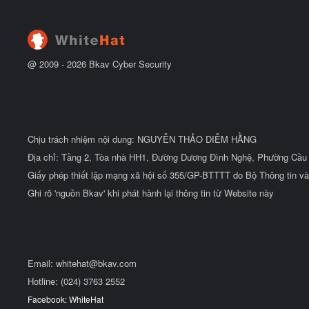
ầ
u
@ 2009 -
2026
Bkav Cyber Security
Chịu trách nhiệm nội dung: NGUYỄN THẢO DIỄM HẰNG
Địa chỉ: Tầng 2, Tòa nhà HH1, Đường Dương Đình Nghệ, Phường Cầu 
Giấy phép thiết lập mạng xã hội số 355/GP-BTTTT do Bộ Thông tin và
Ghi rõ 'nguồn Bkav' khi phát hành lại thông tin từ Website này
Email:
whitehat@bkav.com
Hotline: (024) 3763 2552
Facebook: WhiteHat