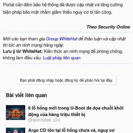
Portal cần đảm bảo hệ thống đã được cập nhật và tăng cường
biện pháp bảo mật nhằm giảm thiểu nguy cơ bị tấn công.
Theo Security Online
Mời các bạn tham gia
Group WhiteHat
để thảo luận và cập nhật
tin tức an ninh mạng hàng ngày.
Lưu ý từ WhiteHat:
Kiến thức an ninh mạng để phòng chống,
không làm điều xấu.
Luật pháp liên quan
Bạn phải đăng nhập hoặc đăng ký để phản hồi tại đây.
Bài viết liên quan
6 lỗ hổng mới trong U-Boot đe dọa chuỗi khởi
động của hàng triệu thiết bị
N
20/07/2026
0
g
à
Argo CD tồn tại lỗ hổng chưa vá, nguy cơ