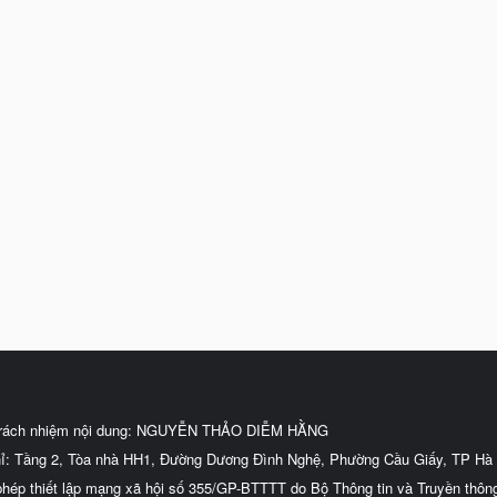
trách nhiệm nội dung: NGUYỄN THẢO DIỄM HẰNG
hỉ: Tầng 2, Tòa nhà HH1, Đường Dương Đình Nghệ, Phường Cầu Giấy, TP Hà 
phép thiết lập mạng xã hội số 355/GP-BTTTT do Bộ Thông tin và Truyền thôn