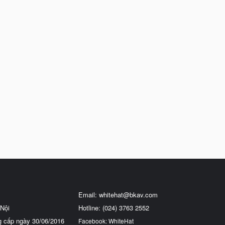
Email:
whitehat@bkav.com
Nội
Hotline: (024) 3763 2552
g cấp ngày 30/06/2016
Facebook: WhiteHat