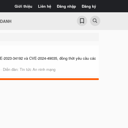
Giới thiệu
Liên hệ
Đăng nhập
Đăng ký
 DANH
VE-2023-34192 và CVE-2024-49035, đồng thời yêu cầu các
Diễn đàn:
Tin tức An ninh mạng