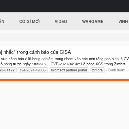
ÊN
CÓ GÌ MỚI
VIDEO
WARGAME
VINH
bị nhắc" trong cảnh báo của CISA
 vừa cảnh báo 2 lỗ hổng nghiêm trọng nhắm vào các nền tảng phổ biến là C
 lỗ hổng trước ngày 18/3/2025. CVE-2023-34192: Lỗ hổng XSS trong Zimbra...
Bình luận: 0
23-34192
cve-2024-49035
microsoft partner portal
zimbra