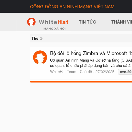
CỘNG ĐỒNG AN NINH MẠNG VIỆT NAM
TIN TỨC
THÀNH VI
Thẻ
Bộ đôi lỗ hổng Zimbra và Microsoft "
Cơ quan An ninh Mạng và Cơ sở hạ tầng (CISA)
cơ quan, tổ chức phải áp dụng bản vá cho cả 2
WhiteHat Team
Chủ đề
27/02/2025
cve-20