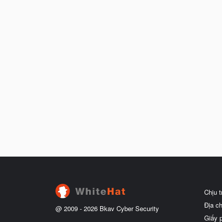
Chịu 
Địa c
@ 2009 -
2026
Bkav Cyber Security
Giấy 