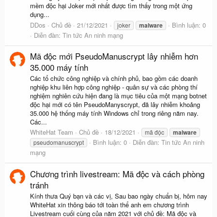
mềm độc hại Joker mới nhất được tìm thấy trong một ứng
dụng...
DDos
Chủ đề
21/12/2021
Bình luận: 0
joker
malware
Diễn đàn:
Tin tức An ninh mạng
Mã độc mới PseudoManuscrypt lây nhiễm hơn
35.000 máy tính
Các tổ chức công nghiệp và chính phủ, bao gồm các doanh
nghiệp khu liên hợp công nghiệp - quân sự và các phòng thí
nghiệm nghiên cứu hiện đang là mục tiêu của một mạng botnet
độc hại mới có tên PseudoManyscrypt, đã lây nhiễm khoảng
35.000 hệ thống máy tính Windows chỉ trong riêng năm nay.
Các...
WhiteHat Team
Chủ đề
18/12/2021
mã độc
malware
Bình luận: 0
Diễn đàn:
Tin tức An ninh
pseudomanuscrypt
mạng
Chương trình livestream: Mã độc và cách phòng
tránh
Kính thưa Quý bạn và các vị, Sau bao ngày chuẩn bị, hôm nay
WhiteHat xin thông báo tới toàn thể anh em chương trình
Livestream cuối cùng của năm 2021 với chủ đề: Mã độc và