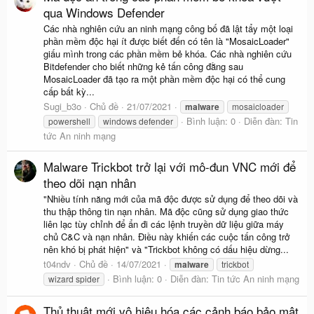
qua Windows Defender
Các nhà nghiên cứu an ninh mạng công bố đã lật tẩy một loại
phần mềm độc hại ít được biết đến có tên là "MosaicLoader"
giấu mình trong các phần mềm bẻ khóa. Các nhà nghiên cứu
Bitdefender cho biết những kẻ tấn công đằng sau
MosaicLoader đã tạo ra một phần mềm độc hại có thể cung
cấp bất kỳ...
Sugi_b3o
Chủ đề
21/07/2021
malware
mosaicloader
Bình luận: 0
Diễn đàn:
Tin
powershell
windows defender
tức An ninh mạng
Malware Trickbot trở lại với mô-đun VNC mới để
theo dõi nạn nhân
"Nhiều tính năng mới của mã độc được sử dụng để theo dõi và
thu thập thông tin nạn nhân. Mã độc cũng sử dụng giao thức
liên lạc tùy chỉnh để ẩn đi các lệnh truyền dữ liệu giữa máy
chủ C&C và nạn nhân. Điều này khiến các cuộc tấn công trở
nên khó bị phát hiện" và "Trickbot không có dấu hiệu dừng...
t04ndv
Chủ đề
14/07/2021
malware
trickbot
Bình luận: 0
Diễn đàn:
Tin tức An ninh mạng
wizard spider
Thủ thuật mới vô hiệu hóa các cảnh báo bảo mật