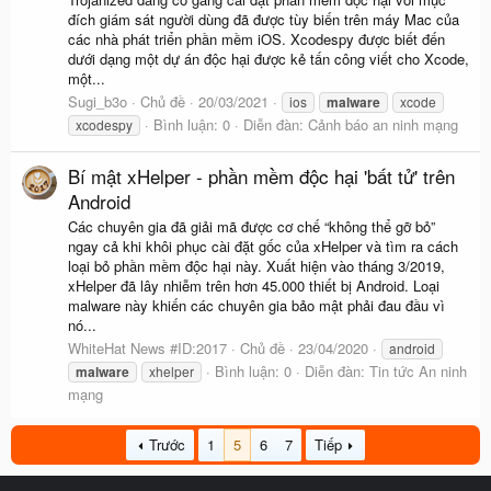
đích giám sát người dùng đã được tùy biến trên máy Mac của
các nhà phát triển phần mềm iOS. Xcodespy được biết đến
dưới dạng một dự án độc hại được kẻ tấn công viết cho Xcode,
một...
Sugi_b3o
Chủ đề
20/03/2021
ios
malware
xcode
Bình luận: 0
Diễn đàn:
Cảnh báo an ninh mạng
xcodespy
Bí mật xHelper - phần mềm độc hại 'bất tử' trên
Android
Các chuyên gia đã giải mã được cơ chế “không thể gỡ bỏ”
ngay cả khi khôi phục cài đặt gốc của xHelper và tìm ra cách
loại bỏ phần mềm độc hại này. Xuất hiện vào tháng 3/2019,
xHelper đã lây nhiễm trên hơn 45.000 thiết bị Android. Loại
malware này khiến các chuyên gia bảo mật phải đau đầu vì
nó...
WhiteHat News #ID:2017
Chủ đề
23/04/2020
android
Bình luận: 0
Diễn đàn:
Tin tức An ninh
malware
xhelper
mạng
Trước
1
5
6
7
Tiếp