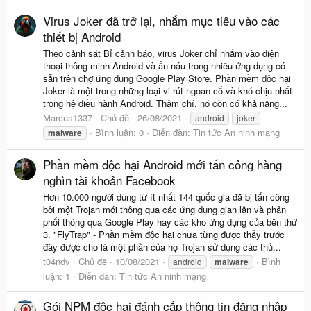
Virus Joker đã trở lại, nhắm mục tiêu vào các
thiết bị Android
Theo cảnh sát Bỉ cảnh báo, virus Joker chỉ nhắm vào điện
thoại thông minh Android và ẩn náu trong nhiều ứng dụng có
sẵn trên chợ ứng dụng Google Play Store. Phần mềm độc hại
Joker là một trong những loại vi-rút ngoan cố và khó chịu nhất
trong hệ điều hành Android. Thậm chí, nó còn có khả năng...
Marcus1337
Chủ đề
26/08/2021
android
joker
Bình luận: 0
Diễn đàn:
Tin tức An ninh mạng
malware
Phần mềm độc hại Android mới tấn công hàng
nghìn tài khoản Facebook
Hơn 10.000 người dùng từ ít nhất 144 quốc gia đã bị tấn công
bởi một Trojan mới thông qua các ứng dụng gian lận và phân
phối thông qua Google Play hay các kho ứng dụng của bên thứ
3. "FlyTrap" - Phần mềm độc hại chưa từng được thấy trước
đây được cho là một phần của họ Trojan sử dụng các thủ...
t04ndv
Chủ đề
10/08/2021
Bình
android
malware
luận: 1
Diễn đàn:
Tin tức An ninh mạng
Gói NPM độc hại đánh cắp thông tin đăng nhập