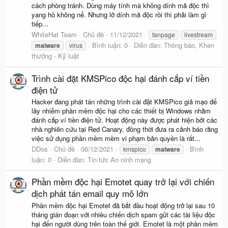
cách phòng tránh. Dùng máy tính mà không dính mã độc thì
yang hồ không nể. Nhưng lỡ dính mã độc rồi thì phải làm gì
tiếp...
WhiteHat Team
Chủ đề
11/12/2021
fanpage
livestream
Bình luận: 0
Diễn đàn:
Thông báo, Khen
malware
virus
thưởng - Kỷ luật
Trình cài đặt KMSPico độc hại đánh cắp ví tiền
điện tử
Hacker đang phát tán những trình cài đặt KMSPico giả mạo để
lây nhiễm phần mềm độc hại cho các thiết bị Windows nhằm
đánh cắp ví tiền điện tử. Hoạt động này được phát hiện bởi các
nhà nghiên cứu tại Red Canary, đồng thời đưa ra cảnh báo rằng
việc sử dụng phần mềm mềm vi phạm bản quyền là rất...
DDos
Chủ đề
06/12/2021
Bình
kmspico
malware
luận: 0
Diễn đàn:
Tin tức An ninh mạng
Phần mềm độc hại Emotet quay trở lại với chiến
dịch phát tán email quy mô lớn
Phần mềm độc hại Emotet đã bắt đầu hoạt động trở lại sau 10
tháng gián đoạn với nhiều chiến dịch spam gửi các tài liệu độc
hại đến người dùng trên toàn thế giới. Emotet là một phần mềm