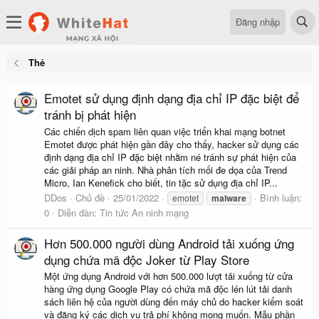
Đăng nhập
Thẻ
Emotet sử dụng định dạng địa chỉ IP đặc biệt để
tránh bị phát hiện
Các chiến dịch spam liên quan việc triển khai mạng botnet
Emotet được phát hiện gần đây cho thấy, hacker sử dụng các
định dạng địa chỉ IP đặc biệt nhằm né tránh sự phát hiện của
các giải pháp an ninh. Nhà phân tích mối đe dọa của Trend
Micro, Ian Kenefick cho biết, tin tặc sử dụng địa chỉ IP...
DDos
Chủ đề
25/01/2022
Bình luận:
emotet
malware
0
Diễn đàn:
Tin tức An ninh mạng
Hơn 500.000 người dùng Android tải xuống ứng
dụng chứa mã độc Joker từ Play Store
Một ứng dụng Android với hơn 500.000 lượt tải xuống từ cửa
hàng ứng dụng Google Play có chứa mã độc lén lút tải danh
sách liên hệ của người dùng đến máy chủ do hacker kiểm soát
và đăng ký các dịch vụ trả phí không mong muốn. Mẫu phần