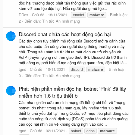
độc hại thường được phát tán thông qua việc gửi thư rác đính
kèm với các tệp độc hại. Nếu người dùng mở tệp...
DDos
Chủ đề
18/11/2021
Bình luận:
emotet
malware
2
Diễn đàn:
Tin tức An ninh mạng
Discord chat chứa các hoạt động độc hại
Các tùy chọn tùy chỉnh mở rộng của Discord mở ra cánh cửa
cho các cuộc tấn công vào người dùng thông thường và máy
chủ. Trong sáu năm kể từ khi ra mắt dịch vụ trò chuyện và
VoIP (truyền giọng nói trên giao thức IP), Discord đã trở thành
một công cụ phổ biến được cộng đồng quan tâm, đặc biệt là...
tgnd
Chủ đề
10/11/2021
Bình luận:
discord
malware
0
Diễn đàn:
Tin tức An ninh mạng
Phát hiện phần mềm độc hại botnet 'Pink' đã lây
nhiễm hơn 1,6 triệu thiết bị
Các nhà nghiên cứu an ninh mạng đã tiết lộ chi tiết về "mạng
botnet lớn nhất" trong sáu năm qua, lây nhiễm trên 1,6 triệu
thiết bị chủ yếu đặt tại Trung Quốc, với mục tiêu phát động các
cuộc tấn công từ chối dịch vụ (DDoS) phân tán và chèn quảng
cáo độc hại nhìn có vẻ không đáng nghi vào các...
tgnd
Chủ đề
02/11/2021
botnet
ddos
malware