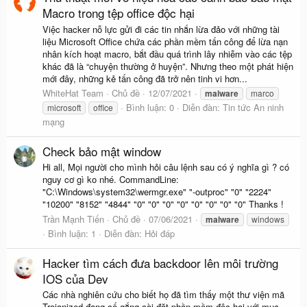
Macro trong tệp office độc hại
Việc hacker nỗ lực gửi đi các tin nhắn lừa đảo với những tài
liệu Microsoft Office chứa các phần mềm tấn công để lừa nạn
nhân kích hoạt macro, bắt đầu quá trình lây nhiễm vào các tệp
khác đã là “chuyện thường ở huyện”. Nhưng theo một phát hiện
mới đây, những kẻ tấn công đã trở nên tinh vi hơn...
WhiteHat Team
Chủ đề
12/07/2021
malware
marco
Bình luận: 0
Diễn đàn:
Tin tức An ninh
microsoft
office
mạng
Check bảo mật window
Hi all, Mọi người cho mình hỏi câu lệnh sau có ý nghĩa gì ? có
nguy cơ gì ko nhé. CommandLine:
"C:\Windows\system32\wermgr.exe" "-outproc" "0" "2224"
"10200" "8152" "4844" "0" "0" "0" "0" "0" "0" "0" "0" Thanks !
Trần Mạnh Tiến
Chủ đề
07/06/2021
malware
windows
Bình luận: 1
Diễn đàn:
Hỏi đáp
Hacker tìm cách đưa backdoor lên môi trường
IOS của Dev
Các nhà nghiên cứu cho biết họ đã tìm thấy một thư viện mã
Trojanized đang cố gắng cài đặt phần mềm độc hại với mục