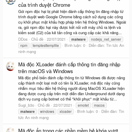
của trình duyệt Chrome
Gói npm độc hại bị phát hiện đánh cắp thông tin đăng nhập từ
trình duyệt web Google Chrome bằng cách sử dụng các công
cụ khôi phục mật khẩu hợp pháp trên hệ thống Windows. Ngoài
ra, gói npm độc hại này được kết nối với máy chủ ra lệnh và
kiểm soát (C2) của kẻ tấn công và cung cấp các khả năng...
DDos
Chủ đề
22/07/2021
malware
nodejs_net_server
Bình luận: 0
Diễn đàn:
Tin tức An
npm
temptesttempfile
ninh mạng
Mã độc XLoader đánh cắp thông tin đăng nhập
trên macOS và Windows
Mã độc phổ biến đánh cắp thông tin từ Windows đã được nâng
cấp thành một loại mới có tên là XLoader, mã độc này cũng
nhắm mục tiêu đến hệ thống người dùng MacOS XLoader hiện
đang được cung cấp trên một diễn đàn Underground dưới dạng
dịch vụ cung cấp botnet có thể "khôi phục" mật khẩu từ...
Sugi_b3o
Chủ đề
22/07/2021
emotet
macos
Bình luận: 0
Diễn đàn:
Tin
malware
windows
xloader
tức An ninh mạng
Mã độc ẩn trong các phần mềm bẻ khóa vượt