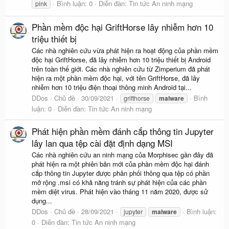
Bình luận: 0
Diễn đàn:
Tin tức An ninh mạng
pink
Phần mềm độc hại GriftHorse lây nhiễm hơn 10
triệu thiết bị
Các nhà nghiên cứu vừa phát hiện ra hoạt động của phần mềm
độc hại GriftHorse, đã lây nhiễm hơn 10 triệu thiết bị Android
trên toàn thế giới. Các nhà nghiên cứu từ Zimperium đã phát
hiện ra một phần mềm độc hại, với tên GriftHorse, đã lây
nhiễm hơn 10 triệu điện thoại thông minh Android tại...
DDos
Chủ đề
30/09/2021
Bình
grifthorse
malware
luận: 0
Diễn đàn:
Tin tức An ninh mạng
Phát hiện phần mềm đánh cắp thông tin Jupyter
lây lan qua tệp cài đặt định dạng MSI
Các nhà nghiên cứu an ninh mạng của Morphisec gần đây đã
phát hiện ra một phiên bản mới của phần mềm độc hại đánh
cắp thông tin Jupyter được phân phối thông qua tệp có phần
mở rộng .msi có khả năng tránh sự phát hiện của các phần
mềm diệt virus. Phát hiện vào tháng 11 năm 2020, được sử
dụng...
DDos
Chủ đề
28/09/2021
Bình luận:
jupyter
malware
0
Diễn đàn:
Tin tức An ninh mạng