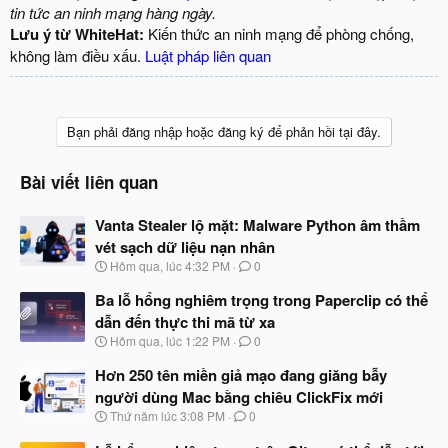
tin tức an ninh mạng hàng ngày.
Lưu ý từ WhiteHat:
Kiến thức an ninh mạng để phòng chống,
không làm điều xấu.
Luật pháp liên quan
Bạn phải đăng nhập hoặc đăng ký để phản hồi tại đây.
Bài viết liên quan
Vanta Stealer lộ mặt: Malware Python âm thầm
vét sạch dữ liệu nạn nhân
N
Hôm qua, lúc 4:32 PM
0
g
à
Ba lỗ hổng nghiêm trọng trong Paperclip có thể
y
dẫn đến thực thi mã từ xa
b
N
Hôm qua, lúc 1:22 PM
0
ắ
g
t
à
Hơn 250 tên miền giả mạo đang giăng bẫy
đ
y
ầ
người dùng Mac bằng chiêu ClickFix mới
b
u
N
Thứ năm lúc 3:08 PM
0
ắ
g
t
à