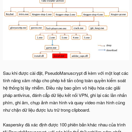
Sau khi được cài đặt, PseudoManuscrypt đi kèm với một loạt các
tính năng xâm nhập cho phép kẻ tấn công toàn quyền kiểm soát
hệ thống bị lây nhiễm. Điều này bao gồm vô hiệu hóa các giải
pháp antivirus, đánh cắp dữ liệu kết nối VPN, ghi lại các lần nhấn
phím, ghi âm, chụp ảnh màn hình và quay video màn hình cũng
như chặn dữ liệu được lưu trữ trong clipboard.
Kaspersky đã xác định được 100 phiên bản khác nhau của trình
tải PseudoManuscrypt, với các biến thể thử nghiệm sớm nhất