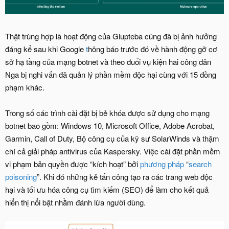
Thật trùng hợp là hoạt động của Glupteba cũng đã bị ảnh hưởng
đáng kể sau khi Google
t
hông báo trước đó về hành động gỡ cơ
sở hạ tầng của mạng botnet và theo đuổi vụ kiện hai công dân
Nga bị nghi vấn đã quản lý phần mềm độc hại cùng với 15 đồng
phạm khác.
Trong số các trình cài đặt bị bẻ khóa được sử dụng cho mạng
botnet bao gồm: Windows 10, Microsoft Office, Adobe Acrobat,
Garmin, Call of Duty, Bộ công cụ của kỹ sư SolarWinds và thậm
chí cả giải pháp antivirus của Kaspersky. Việc cài đặt phần mềm
vi phạm bản quyền được “kích hoạt” bởi
phương pháp
“
search
poisoning
”. Khi đó những kẻ tấn công tạo ra các trang web độc
hại và tối ưu hóa công cụ tìm kiếm (SEO) để làm cho kết quả
hiển thị nổi bật nhằm đánh lừa người dùng.