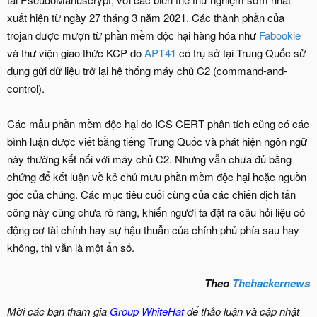
xuất hiện từ ngày 27 tháng 3 năm 2021. Các thành phần của
trojan được mượn từ phần mềm độc hại hàng hóa như
Fabookie
và thư viện giao thức KCP do
APT41
có trụ sở tại Trung Quốc sử
dụng gửi dữ liệu trở lại hệ thống máy chủ C2 (command-and-
control).
Các mẫu phần mềm độc hại do ICS CERT phân tích cũng có các
bình luận được viết bằng tiếng Trung Quốc và phát hiện ngôn ngữ
này thường kết nối với máy chủ C2. Nhưng vẫn chưa đủ bằng
chứng để kết luận về kẻ chủ mưu phần mềm độc hại hoặc nguồn
gốc của chúng. Các mục tiêu cuối cùng của các chiến dịch tấn
công này cũng chưa rõ ràng, khiến người ta đặt ra câu hỏi liệu có
động cơ tài chính hay sự hậu thuẫn của chính phủ phía sau hay
không, thì vẫn là một ẩn số.
Theo
Thehackernews
Mời các bạn tham gia
Group WhiteHat
để thảo luận và cập nhật