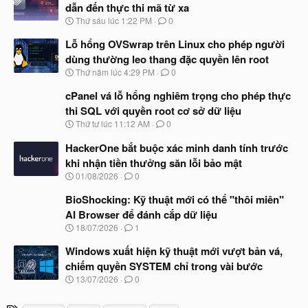
dẫn đến thực thi mã từ xa
N
Thứ sáu lúc 1:22 PM
0
g
à
Lỗ hổng OVSwrap trên Linux cho phép người
y
dùng thường leo thang đặc quyền lên root
b
N
Thứ năm lúc 4:29 PM
0
ắ
g
t
à
cPanel vá lỗ hổng nghiêm trọng cho phép thực
đ
y
ầ
thi SQL với quyền root cơ sở dữ liệu
b
u
N
Thứ tư lúc 11:12 AM
0
ắ
g
t
à
HackerOne bắt buộc xác minh danh tính trước
đ
y
ầ
khi nhận tiền thưởng săn lỗi bảo mật
b
u
N
01/08/2026
0
ắ
g
t
à
BioShocking: Kỹ thuật mới có thể "thôi miên"
đ
y
ầ
AI Browser để đánh cắp dữ liệu
b
u
N
18/07/2026
1
ắ
g
t
à
Windows xuất hiện kỹ thuật mới vượt bản vá,
đ
y
ầ
chiếm quyền SYSTEM chỉ trong vài bước
b
u
N
13/07/2026
0
ắ
g
t
à
đ