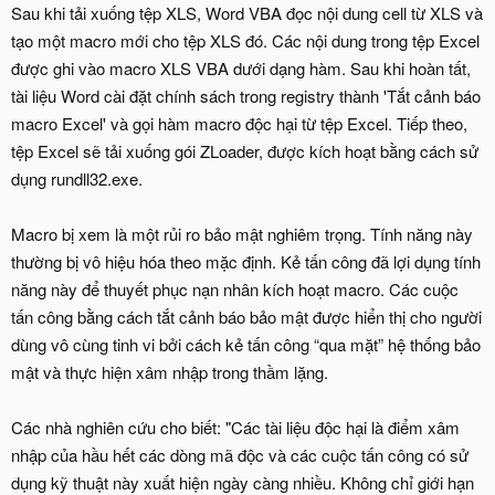
Sau khi tải xuống tệp XLS, Word VBA đọc nội dung cell từ XLS và
tạo một macro mới cho tệp XLS đó. Các nội dung trong tệp Excel
được ghi vào macro XLS VBA dưới dạng hàm. Sau khi hoàn tất,
tài liệu Word cài đặt chính sách trong registry thành 'Tắt cảnh báo
macro Excel' và gọi hàm macro độc hại từ tệp Excel. Tiếp theo,
tệp Excel sẽ tải xuống gói ZLoader, được kích hoạt bằng cách sử
dụng rundll32.exe.
Macro bị xem là một rủi ro bảo mật nghiêm trọng. Tính năng này
thường bị vô hiệu hóa theo mặc định. Kẻ tấn công đã lợi dụng tính
năng này để thuyết phục nạn nhân kích hoạt macro. Các cuộc
tấn công bằng cách tắt cảnh báo bảo mật được hiển thị cho người
dùng vô cùng tinh vi bởi cách kẻ tấn công “qua mặt” hệ thống bảo
mật và thực hiện xâm nhập trong thầm lặng.
Các nhà nghiên cứu cho biết: "Các tài liệu độc hại là điểm xâm
nhập của hầu hết các dòng mã độc và các cuộc tấn công có sử
dụng kỹ thuật này xuất hiện ngày càng nhiều. Không chỉ giới hạn