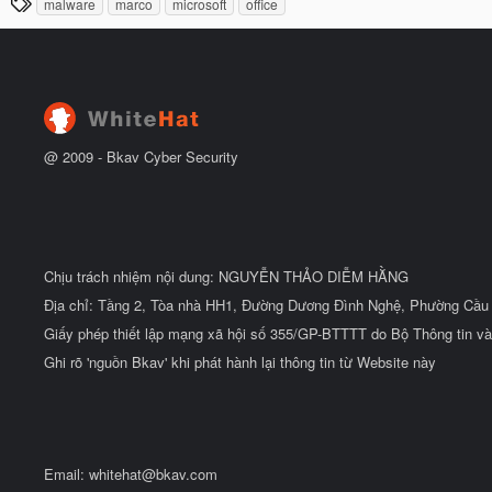
T
malware
marco
microsoft
office
y
ầ
h
b
u
ắ
ẻ
t
đ
ầ
u
@ 2009 -
Bkav Cyber Security
Chịu trách nhiệm nội dung: NGUYỄN THẢO DIỄM HẰNG
Địa chỉ: Tầng 2, Tòa nhà HH1, Đường Dương Đình Nghệ, Phường Cầu 
Giấy phép thiết lập mạng xã hội số 355/GP-BTTTT do Bộ Thông tin và
Ghi rõ 'nguồn Bkav' khi phát hành lại thông tin từ Website này
Email:
whitehat@bkav.com