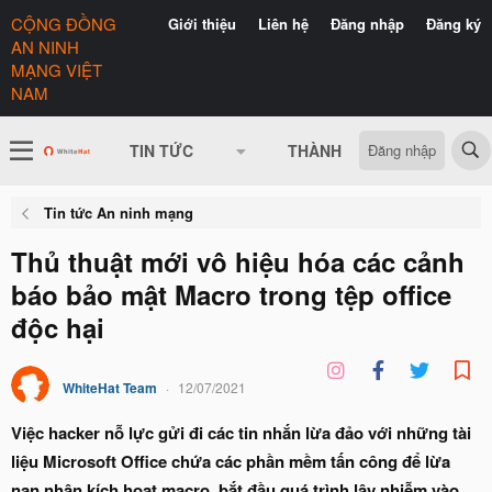
CỘNG ĐỒNG
Giới thiệu
Liên hệ
Đăng nhập
Đăng ký
AN NINH
MẠNG VIỆT
NAM
Đăng nhập
TIN TỨC
THÀNH VIÊN
CÓ GÌ 
Tin tức An ninh mạng
Thủ thuật mới vô hiệu hóa các cảnh
báo bảo mật Macro trong tệp office
độc hại
WhiteHat Team
12/07/2021
Việc hacker nỗ lực gửi đi các tin nhắn lừa đảo với những tài
liệu Microsoft Office chứa các phần mềm tấn công để lừa
nạn nhân kích hoạt macro, bắt đầu quá trình lây nhiễm vào