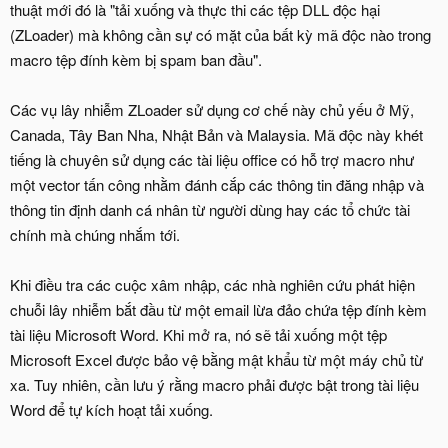
thuật mới đó là "tải xuống và thực thi các tệp DLL độc hại
(ZLoader) mà không cần sự có mặt của bất kỳ mã độc nào trong
macro tệp đính kèm bị spam ban đầu".
Các vụ lây nhiễm ZLoader sử dụng cơ chế này chủ yếu ở Mỹ,
Canada, Tây Ban Nha, Nhật Bản và Malaysia. Mã độc này khét
tiếng là chuyên sử dụng các tài liệu office có hỗ trợ macro như
một vector tấn công nhằm đánh cắp các thông tin đăng nhập và
thông tin định danh cá nhân từ người dùng hay các tổ chức tài
chính mà chúng nhắm tới.
Khi điều tra các cuộc xâm nhập, các nhà nghiên cứu phát hiện
chuỗi lây nhiễm bắt đầu từ một email lừa đảo chứa tệp đính kèm
tài liệu Microsoft Word. Khi mở ra, nó sẽ tải xuống một tệp
Microsoft Excel được bảo vệ bằng mật khẩu từ một máy chủ từ
xa. Tuy nhiên, cần lưu ý rằng macro phải được bật trong tài liệu
Word để tự kích hoạt tải xuống.