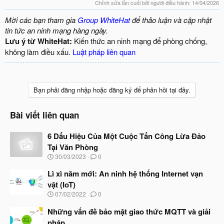
Chỉnh sửa lần cuối bởi người điều hành:
14/04/2026
Mời các bạn tham gia
Group WhiteHat
để thảo luận và cập nhật
tin tức an ninh mạng hàng ngày.
Lưu ý từ WhiteHat:
Kiến thức an ninh mạng để phòng chống,
không làm điều xấu.
Luật pháp liên quan
Bạn phải đăng nhập hoặc đăng ký để phản hồi tại đây.
Bài viết liên quan
6 Dấu Hiệu Của Một Cuộc Tấn Công Lừa Đảo
Tại Văn Phòng
N
30/03/2023
0
g
à
Lì xì năm mới: An ninh hệ thống Internet vạn
y
vật (IoT)
b
N
07/02/2022
0
ắ
g
t
à
Những vấn đề bảo mật giao thức MQTT và giải
đ
y
ầ
pháp