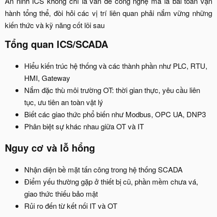
An ninh ICS không chỉ là vấn đề công nghệ mà là bài toán vận
hành tổng thể, đòi hỏi các vị trí liên quan phải nắm vững những
kiến thức và kỹ năng cốt lõi sau​
Tổng quan ICS/SCADA
Hiểu kiến trúc hệ thống và các thành phần như PLC, RTU,
HMI, Gateway
Nắm đặc thù môi trường OT: thời gian thực, yêu cầu liên
tục, ưu tiên an toàn vật lý
Biết các giao thức phổ biến như Modbus, OPC UA, DNP3
Phân biệt sự khác nhau giữa OT và IT
Nguy cơ và lỗ hổng
Nhận diện bề mặt tấn công trong hệ thống SCADA
Điểm yếu thường gặp ở thiết bị cũ, phần mềm chưa vá,
giao thức thiếu bảo mật
Rủi ro đến từ kết nối IT và OT