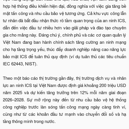
hợp hệ thống điều khiển hiện đại, đồng nghĩa với việc gia tăng bề
mặt tấn công và nhu cầu bảo vệ tương ứng. Cả khu vực công lẫn
tư nhân đã bắt đầu nhận thức rõ tầm quan trọng của an ninh ICS,
dẫn đến việc đầu tư nhiều hơn vào giải pháp và đào tạo chuyên
gia cho mảng này. Đáng chú ý, chính phủ và các cơ quan quản lý
Việt Nam đang ban hành chính sách tăng cường an ninh mạng
cho hạ tầng trọng yếu, thúc đẩy doanh nghiệp nâng cao năng lực
bảo mật ICS để tuân thủ quy định (ví dụ tuân thủ các tiêu chuẩn
IEC 62443, NIST).
Theo một báo cáo thị trường gần đây, thị trường dịch vụ và nhân
lực an ninh ICS tại Việt Nam được định giá khoảng 200 triệu USD
năm 2025 và dự kiến tăng trưởng trên 12% mỗi năm giai đoạn
2026–2028. Sự mở rộng này đến từ nhu cầu bảo vệ hệ thống
công nghiệp trước làn sóng tấn công mạng ngày càng tinh vi,
cũng như từ các khoản đầu tư mạnh vào chuyển đổi số và hạ
tầng thông minh trong nước.