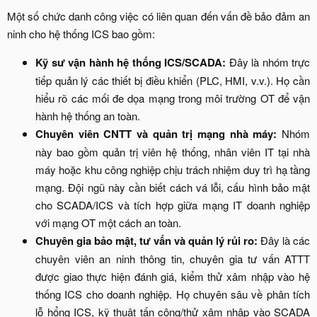
Một số chức danh công việc có liên quan đến vấn đề bảo đảm an
ninh cho hệ thống ICS bao gồm:​
Kỹ sư vận hành hệ thống ICS/SCADA:
Đây là nhóm trực
tiếp quản lý các thiết bị điều khiển (PLC, HMI, v.v.). Họ cần
hiểu rõ các mối đe dọa mạng trong môi trường OT để vận
hành hệ thống an toàn.​
Chuyên viên CNTT và quản trị mạng nhà máy:
Nhóm
này bao gồm quản trị viên hệ thống, nhân viên IT tại nhà
máy hoặc khu công nghiệp chịu trách nhiệm duy trì hạ tầng
mạng. Đội ngũ này cần biết cách vá lỗi, cấu hình bảo mật
cho SCADA/ICS và tích hợp giữa mạng IT doanh nghiệp
với mạng OT một cách an toàn.​
Chuyên gia bảo mật, tư vấn và quản lý rủi ro:
Đây là các
chuyên viên an ninh thông tin, chuyên gia tư vấn ATTT
được giao thực hiện đánh giá, kiểm thử xâm nhập vào hệ
thống ICS cho doanh nghiệp. Họ chuyên sâu về phân tích
lỗ hổng ICS, kỹ thuật tấn công/thử xâm nhập vào SCADA