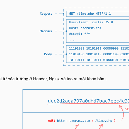
ết từ các trường ở Header, Nginx sẽ tạo ra một khóa băm.