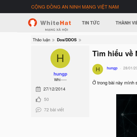
CỘNG ĐỒNG AN NINH MẠNG VIỆT NAM
TIN TỨC
THÀNH VI
Thảo luận
Dos/DDOS
Tìm hiểu về
H
hungp
28/01/2
H
hungp
Whi-----
Ở trong bài này mình 
27/12/2014
50
72 bài viết