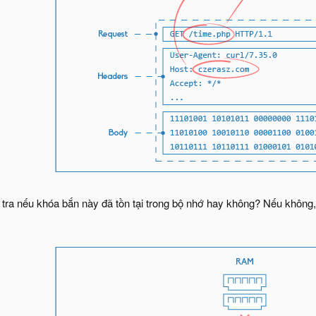
 tra nếu khóa bắn này đã tồn tại trong bộ nhớ hay không? Nếu không