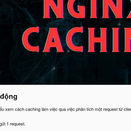
 động
ểu xem cách caching làm việc qua việc phân tích một request từ clien
gửi 1 request.