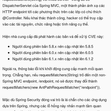
DispatcherServlet của Spring MVC, một thành phần ánh xạ các
HTTP endpoint tới các phương thức trên các lớp có chú thích
@Controller. Nếu khai thác thành công, hacker có thể truy cập
vào các tài nguyên, chức năng hoặc tính năng cụ thể.
Hiện nhà cung cấp đã phát hành các bản vá để xử lý CVE này:
Người dùng phiên bản 5.8.x nên cập nhật lên 5.8.5
Người dùng phiên bản 6.0.x nên cập nhật lên 6.0.5
Người dùng phiên bản 6.1.x nên cập nhật lên 6.1.2
Ngoài ra, thông báo lỗi khi khởi động cung cấp manh mối quan
trọng. Chẳng hạn, nếu requestMatchers(String) trỏ đến một non-
Spring MVC endpoint, /endpoint, nó sẽ được thay đổi thành
requestMatchers(new AntPathRequestMatcher(“/endpoint”)).
Mặc dù Spring Security đóng vai trò là lá chắn cho các ứng dụng
dựa trên Spring, nhưng các lỗ hổng này nhấn mạnh tầm quan