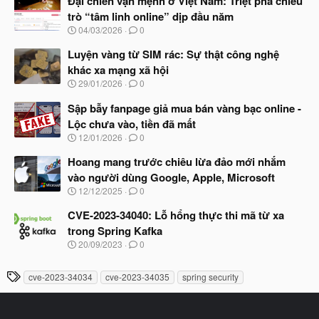
Đại chiến vận mệnh ở Việt Nam: Triệt phá chiêu
y
trò “tâm linh online” dịp đầu năm
b
N
04/03/2026
0
ắ
g
t
à
Luyện vàng từ SIM rác: Sự thật công nghệ
đ
y
ầ
khác xa mạng xã hội
b
u
N
29/01/2026
0
ắ
g
t
à
Sập bẫy fanpage giả mua bán vàng bạc online -
đ
y
ầ
Lộc chưa vào, tiền đã mất
b
u
N
12/01/2026
0
ắ
g
t
à
Hoang mang trước chiêu lừa đảo mới nhắm
đ
y
ầ
vào người dùng Google, Apple, Microsoft
b
u
N
12/12/2025
0
ắ
g
t
à
CVE-2023-34040: Lỗ hổng thực thi mã từ xa
đ
y
ầ
trong Spring Kafka
b
u
N
20/09/2023
0
ắ
g
t
à
đ
T
cve-2023-34034
cve-2023-34035
spring security
y
ầ
h
b
u
ắ
ẻ
t