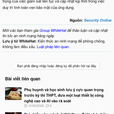
trọng của việc giám sát liên tục và cập nhật kịp thời trong việc
duy trì tính toàn vẹn bảo mật của ứng dụng.
Nguồn:
Security Online
Mời các bạn tham gia
Group WhiteHat
để thảo luận và cập nhật
tin tức an ninh mạng hàng ngày.
Lưu ý từ WhiteHat:
Kiến thức an ninh mạng để phòng chống,
không làm điều xấu.
Luật pháp liên quan
Bạn phải đăng nhập hoặc đăng ký để phản hồi tại đây.
Bài viết liên quan
Phụ huynh và học sinh lưu ý cực quan trọng
trước kỳ thi THPT, đưa một loạt thiết bị công
nghệ cao và AI vào rà soát
N
10/06/2026
0
g
à