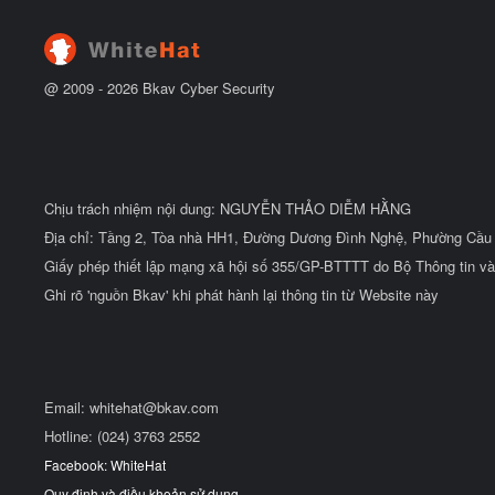
đ
ầ
u
@ 2009 -
2026
Bkav Cyber Security
Chịu trách nhiệm nội dung: NGUYỄN THẢO DIỄM HẰNG
Địa chỉ: Tầng 2, Tòa nhà HH1, Đường Dương Đình Nghệ, Phường Cầu 
Giấy phép thiết lập mạng xã hội số 355/GP-BTTTT do Bộ Thông tin và
Ghi rõ 'nguồn Bkav' khi phát hành lại thông tin từ Website này
Email:
whitehat@bkav.com
Hotline: (024) 3763 2552
Facebook: WhiteHat
Quy định và điều khoản sử dụng