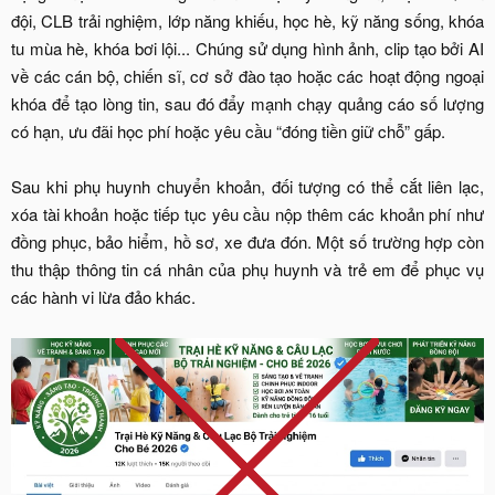
đội, CLB trải nghiệm, lớp năng khiếu, học hè, kỹ năng sống, khóa
tu mùa hè, khóa bơi lội... Chúng sử dụng hình ảnh, clip tạo bởi AI
về các cán bộ, chiến sĩ, cơ sở đào tạo hoặc các hoạt động ngoại
khóa để tạo lòng tin, sau đó đẩy mạnh chạy quảng cáo số lượng
có hạn, ưu đãi học phí hoặc yêu cầu “đóng tiền giữ chỗ” gấp.
Sau khi phụ huynh chuyển khoản, đối tượng có thể cắt liên lạc,
xóa tài khoản hoặc tiếp tục yêu cầu nộp thêm các khoản phí như
đồng phục, bảo hiểm, hồ sơ, xe đưa đón. Một số trường hợp còn
thu thập thông tin cá nhân của phụ huynh và trẻ em để phục vụ
các hành vi lừa đảo khác.