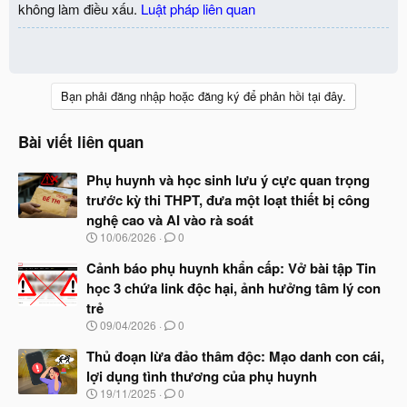
không làm điều xấu.
Luật pháp liên quan
Bạn phải đăng nhập hoặc đăng ký để phản hồi tại đây.
Bài viết liên quan
Phụ huynh và học sinh lưu ý cực quan trọng
trước kỳ thi THPT, đưa một loạt thiết bị công
nghệ cao và AI vào rà soát
N
10/06/2026
0
g
à
Cảnh báo phụ huynh khẩn cấp: Vở bài tập Tin
y
học 3 chứa link độc hại, ảnh hưởng tâm lý con
b
trẻ
ắ
t
N
09/04/2026
0
đ
g
ầ
à
Thủ đoạn lừa đảo thâm độc: Mạo danh con cái,
u
y
lợi dụng tình thương của phụ huynh
b
N
19/11/2025
0
ắ
g