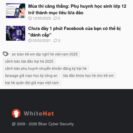
t
à
Mùa thi căng thẳng: Phụ huynh học sinh lớp 12
đ
y
ầ
trở thành mục tiêu lừa đảo
b
u
N
12/05/2025
0
ắ
g
t
à
Chưa đầy 1 phút Facebook của bạn có thể bị
đ
y
ầ
"đánh cắp"
b
u
N
03/02/2021
3
ắ
g
t
à
đ
T
an toàn trẻ em dịp nghỉ hè việt nam 2025
y
ầ
h
b
u
cảnh báo lừa đảo trại hè 2025
ắ
ẻ
cảnh báo phụ huynh chuyển khoản đăng ký trại hè
t
đ
fanpage giả mạo học kỳ công an
lừa đảo khóa học hè cho trẻ em
ầ
trại hè quân đội giả mạo việt nam
u
@ 2009 -
2026
Bkav Cyber Security