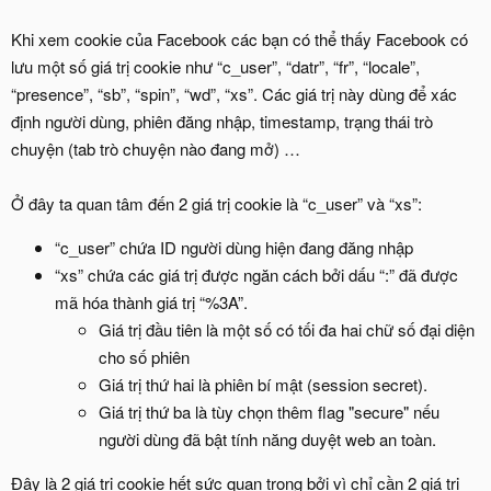
Khi xem cookie của Facebook các bạn có thể thấy Facebook có
lưu một số giá trị cookie như “c_user”, “datr”, “fr”, “locale”,
“presence”, “sb”, “spin”, “wd”, “xs”. Các giá trị này dùng để xác
định người dùng, phiên đăng nhập, timestamp, trạng thái trò
chuyện (tab trò chuyện nào đang mở) …
Ở đây ta quan tâm đến 2 giá trị cookie là “c_user” và “xs”:
“c_user” chứa ID người dùng hiện đang đăng nhập
“xs” chứa các giá trị được ngăn cách bởi dấu “:” đã được
mã hóa thành giá trị “%3A”.
Giá trị đầu tiên là một số có tối đa hai chữ số đại diện
cho số phiên
Giá trị thứ hai là phiên bí mật (session secret).
Giá trị thứ ba là tùy chọn thêm flag "secure" nếu
người dùng đã bật tính năng duyệt web an toàn.
Đây là 2 giá trị cookie hết sức quan trọng bởi vì chỉ cần 2 giá trị