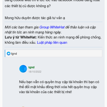
các thiết bị cũ được không ạ?
Mong hữu duyên được tác giả tư vấn ạ
Mời các bạn tham gia
Group WhiteHat
để thảo luận và cập
nhật tin tức an ninh mạng hàng ngày.
Lưu ý từ WhiteHat:
Kiến thức an ninh mạng để phòng chống,
không làm điều xấu.
Luật pháp liên quan
R
tgnd
e
a
c
tgnd
t
18/10/2022
i
o
n
Nếu bạn vẫn có quyền truy cập tài khoản thì bạn có
s
thể đổi mật khẩu đồng thời xóa hết quyền truy cập
:
vào tài khoản của các thiết bị nhé!