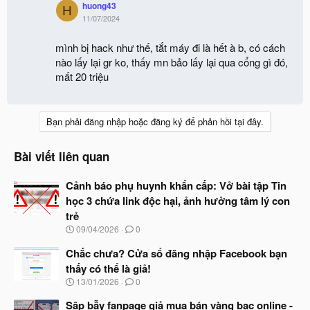
huong43
H
11/07/2024
mình bị hack như thế, tắt máy đi là hết à b, có cách
nào lấy lại gr ko, thấy mn bảo lấy lại qua cổng gì đó,
mất 20 triệu
Bạn phải đăng nhập hoặc đăng ký để phản hồi tại đây.
Bài viết liên quan
Cảnh báo phụ huynh khẩn cấp: Vở bài tập Tin
học 3 chứa link độc hại, ảnh hưởng tâm lý con
trẻ
N
09/04/2026
0
g
à
Chắc chưa? Cửa sổ đăng nhập Facebook bạn
y
thấy có thể là giả!
b
N
13/01/2026
0
ắ
g
t
à
Sập bẫy fanpage giả mua bán vàng bạc online -
đ