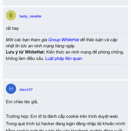
B
baby_newbie
rất hay
Mời các bạn tham gia
Group WhiteHat
để thảo luận và cập
nhật tin tức an ninh mạng hàng ngày.
Lưu ý từ WhiteHat:
Kiến thức an ninh mạng để phòng chống,
không làm điều xấu.
Luật pháp liên quan
H
hieu107
Em chào tác giả,
Trường hợp: Em lỡ bị đánh cắp cookie trên trình duyệt web.
Trong quá trình tụi hacker đang login đăng nhập tài khoản mình
bằng cookie web thì e tức tốc vào facebook mobile đăng xuất