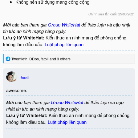
Không nên sử dụng mạng công cộng
Chỉnh sửa lần cuối:
25/03/2021
Mời các bạn tham gia
Group WhiteHat
để thảo luận và cập nhật
tin tức an ninh mạng hàng ngày.
Lưu ý từ WhiteHat:
Kiến thức an ninh mạng để phòng chống,
không làm điều xấu.
Luật pháp liên quan
R
Twentieth
,
DDos
,
fatoli
and 3 others
e
a
c
fatoli
t
i
o
awesome.
n
s
Mời các bạn tham gia
Group WhiteHat
để thảo luận và cập
:
nhật tin tức an ninh mạng hàng ngày.
Lưu ý từ WhiteHat:
Kiến thức an ninh mạng để phòng chống,
không làm điều xấu.
Luật pháp liên quan