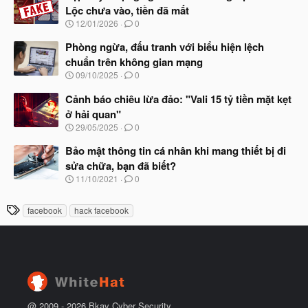
y
ầ
Lộc chưa vào, tiền đã mất
b
u
N
12/01/2026
0
ắ
g
t
à
Phòng ngừa, đấu tranh với biểu hiện lệch
đ
y
ầ
chuẩn trên không gian mạng
b
u
N
09/10/2025
0
ắ
g
t
à
Cảnh báo chiêu lừa đảo: "Vali 15 tỷ tiền mặt kẹt
đ
y
ầ
ở hải quan"
b
u
N
29/05/2025
0
ắ
g
t
à
Bảo mật thông tin cá nhân khi mang thiết bị đi
đ
y
ầ
sửa chữa, bạn đã biết?
b
u
N
11/10/2021
0
ắ
g
t
à
đ
T
facebook
hack facebook
y
ầ
h
b
u
ắ
ẻ
t
đ
ầ
u
@ 2009 -
2026
Bkav Cyber Security