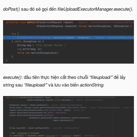
doPost()
sau đó sẽ gọi đến
fileUploadExecutorManager.execute().
execute()
: đầu tiên thực hiện cắt theo chuỗi
“fileupload/”
để lấy
string sau
“fileupload/”
và lưu vào biến
actionString.