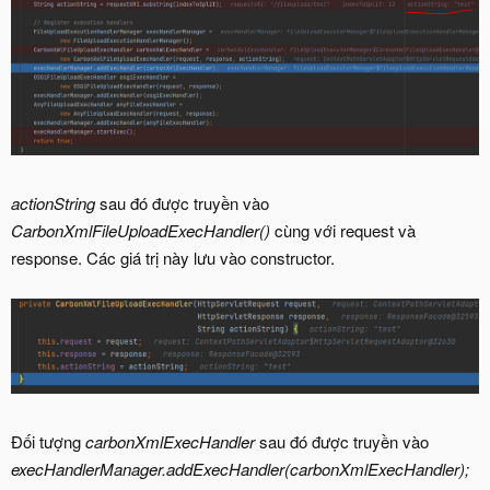
actionString
sau đó được truyền vào
CarbonXmlFileUploadExecHandler()
cùng với request và
response. Các giá trị này lưu vào constructor.
Đối tượng
carbonXmlExecHandler
sau đó được truyền vào
execHandlerManager.addExecHandler(carbonXmlExecHandler);