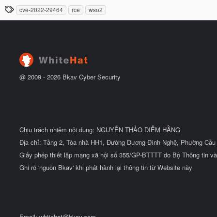
à
đ
T
cve-2022-29464
rce
wso2
y
ầ
h
b
u
ắ
ẻ
t
đ
ầ
u
@ 2009 -
2026
Bkav Cyber Security
Chịu trách nhiệm nội dung: NGUYỄN THẢO DIỄM HẰNG
Địa chỉ: Tầng 2, Tòa nhà HH1, Đường Dương Đình Nghệ, Phường Cầu 
Giấy phép thiết lập mạng xã hội số 355/GP-BTTTT do Bộ Thông tin và
Ghi rõ 'nguồn Bkav' khi phát hành lại thông tin từ Website này
Email:
whitehat@bkav.com