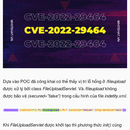
Dựa vào POC đã công khai có thể thấy vị trí lỗ hổng ở
/fileupload
được xử lý bởi class
FileUploadServlet
. Và
/fileupload
không
được bảo vệ
(secured=”false”)
trong cấu hình của file
indetity.xml.
Khi
FileUploadServlet
được khởi tạo thì phương thức
init()
cũng