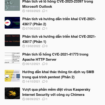
Phân tích về lỗ hổng CVE-2023-23397 trong
Microsoft Outlook
N
18/03/2023
1
g
à
Phân tích và hướng dẫn triển khai CVE-2021-
y
43617 (Phần 2)
b
N
07/06/2022
1
ắ
g
t
à
Phân tích và hướng dẫn triển khai CVE-2021-
đ
y
ầ
43617 (Phần 1)
b
u
N
13/02/2022
0
ắ
g
t
à
Phân tích lỗ hổng CVE-2021-41773 trong
đ
y
ầ
Apache HTTP Server
b
u
N
06/12/2021
0
ắ
g
t
à
Hướng dẫn khai thác thông tin dịch vụ SMB
đ
y
ầ
trong quá trình pentest (Phần 2)
b
u
N
14/10/2021
0
ắ
g
t
à
Vượt qua phần mềm diệt virus Kaspersky
đ
y
ầ
Internet Security với công cụ Chimera
b
u
N
08/09/2021
1
ắ
g
t