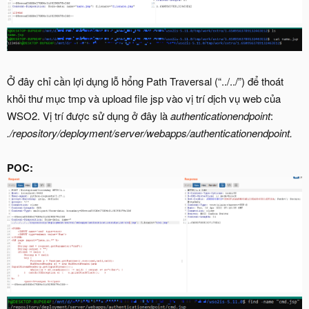
Ở đây chỉ cần lợi dụng lỗ hổng Path Traversal (“../../”) để thoát
khỏi thư mục tmp và upload file jsp vào vị trí dịch vụ web của
WSO2. Vị trí được sử dụng ở đây là
authenticationendpoint
:
./repository/deployment/server/webapps/authenticationendpoint.
POC: