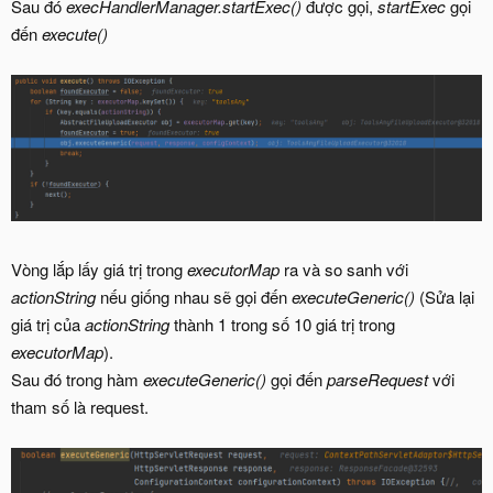
Sau đó
execHandlerManager.startExec()
được gọi,
startExec
gọi
đến
execute()
Vòng lắp lấy giá trị trong
executorMap
ra và so sanh với
actionString
nếu giống nhau sẽ gọi đến
executeGeneric()
(Sửa lại
giá trị của
actionString
thành 1 trong số 10 giá trị trong
executorMap
).
Sau đó trong hàm
executeGeneric()
gọi đến
parseRequest
với
tham số là request.