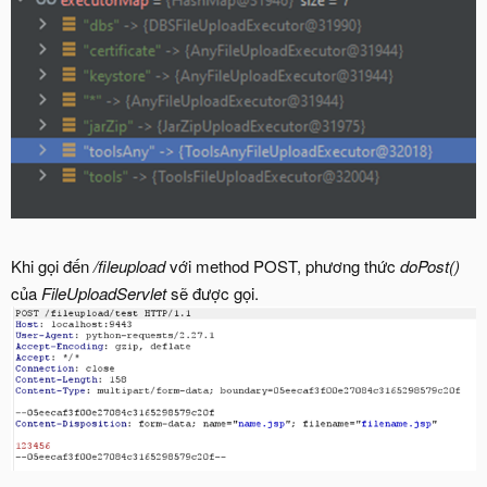
Khi gọi đến
/fileupload
với method POST, phương thức
doPost()
của
FileUploadServlet
sẽ được gọi.