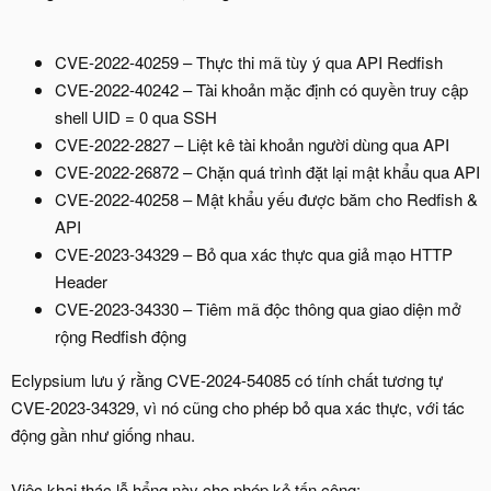
CVE-2022-40259 – Thực thi mã tùy ý qua API Redfish
CVE-2022-40242 – Tài khoản mặc định có quyền truy cập
shell UID = 0 qua SSH
CVE-2022-2827 – Liệt kê tài khoản người dùng qua API
CVE-2022-26872 – Chặn quá trình đặt lại mật khẩu qua API
CVE-2022-40258 – Mật khẩu yếu được băm cho Redfish &
API
CVE-2023-34329 – Bỏ qua xác thực qua giả mạo HTTP
Header
CVE-2023-34330 – Tiêm mã độc thông qua giao diện mở
rộng Redfish động
Eclypsium lưu ý rằng CVE-2024-54085 có tính chất tương tự
CVE-2023-34329, vì nó cũng cho phép bỏ qua xác thực, với tác
động gần như giống nhau.
Việc khai thác lỗ hổng này cho phép kẻ tấn công: