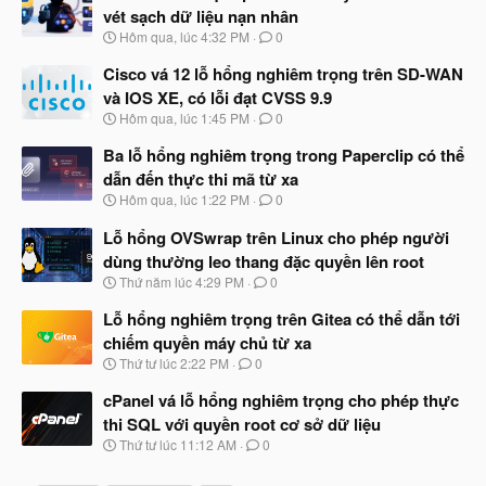
vét sạch dữ liệu nạn nhân
N
Hôm qua, lúc 4:32 PM
0
g
à
Cisco vá 12 lỗ hổng nghiêm trọng trên SD-WAN
y
và IOS XE, có lỗi đạt CVSS 9.9
b
N
Hôm qua, lúc 1:45 PM
0
ắ
g
t
à
Ba lỗ hổng nghiêm trọng trong Paperclip có thể
đ
y
ầ
dẫn đến thực thi mã từ xa
b
u
N
Hôm qua, lúc 1:22 PM
0
ắ
g
t
à
Lỗ hổng OVSwrap trên Linux cho phép người
đ
y
ầ
dùng thường leo thang đặc quyền lên root
b
u
N
Thứ năm lúc 4:29 PM
0
ắ
g
t
à
Lỗ hổng nghiêm trọng trên Gitea có thể dẫn tới
đ
y
ầ
chiếm quyền máy chủ từ xa
b
u
N
Thứ tư lúc 2:22 PM
0
ắ
g
t
à
cPanel vá lỗ hổng nghiêm trọng cho phép thực
đ
y
ầ
thi SQL với quyền root cơ sở dữ liệu
b
u
N
Thứ tư lúc 11:12 AM
0
ắ
g
t
à
đ