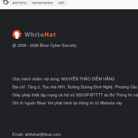
T
ami bmc
ransomware
ssh
y
ầ
h
b
u
ắ
ẻ
t
đ
ầ
u
@ 2009 -
2026
Bkav Cyber Security
Chịu trách nhiệm nội dung: NGUYỄN THẢO DIỄM HẰNG
Địa chỉ: Tầng 2, Tòa nhà HH1, Đường Dương Đình Nghệ, Phường Cầu 
Giấy phép thiết lập mạng xã hội số 355/GP-BTTTT do Bộ Thông tin và
Ghi rõ 'nguồn Bkav' khi phát hành lại thông tin từ Website này
Email:
whitehat@bkav.com