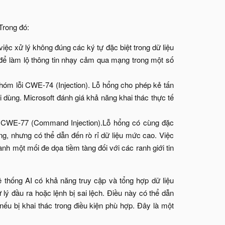
rong đó:​
ệc xử lý không đúng các ký tự đặc biệt trong dữ liệu
để làm lộ thông tin nhạy cảm qua mạng trong một số
óm lỗi CWE-74 (Injection). Lỗ hổng cho phép kẻ tấn
dùng. Microsoft đánh giá khả năng khai thác thực tế
ộc CWE-77 (Command Injection).Lỗ hổng có cùng đặc
, nhưng có thể dẫn đến rò rỉ dữ liệu mức cao. Việc
ành một mối đe dọa tiềm tàng đối với các ranh giới tin
 thống AI có khả năng truy cập và tổng hợp dữ liệu
 lý đầu ra hoặc lệnh bị sai lệch. Điều này có thể dẫn
c nếu bị khai thác trong điều kiện phù hợp. Đây là một