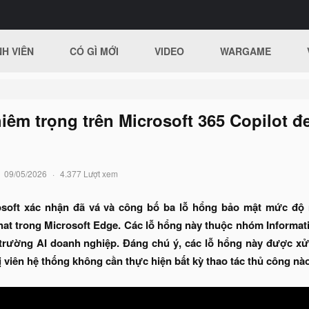
H VIÊN
CÓ GÌ MỚI
VIDEO
WARGAME
êm trọng trên Microsoft 365 Copilot đe
09/05/2026
4.377 Lượt xem
rosoft xác nhận đã vá và công bố ba lỗ hổng bảo mật mức độ
hat trong Microsoft Edge. Các lỗ hổng này thuộc nhóm Informati
i trường AI doanh nghiệp. Đáng chú ý, các lỗ hổng này được xử
ị viên hệ thống không cần thực hiện bất kỳ thao tác thủ công nào