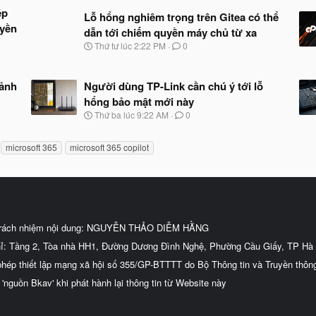
ép
Lỗ hổng nghiêm trọng trên Gitea có thể
uyền
dẫn tới chiếm quyền máy chủ từ xa
N
Thứ tư lúc 2:22 PM
0
g
à
y
 ảnh
Người dùng TP-Link cần chú ý tới lỗ
b
hổng bảo mật mới này
ắ
t
N
Thứ ba lúc 9:22 AM
0
đ
g
ầ
à
u
microsoft 365
microsoft 365 copilot
y
b
ắ
t
đ
ầ
u
trách nhiệm nội dung: NGUYỄN THẢO DIỄM HẰNG
hỉ: Tầng 2, Tòa nhà HH1, Đường Dương Đình Nghệ, Phường Cầu Giấy, TP Hà 
phép thiết lập mạng xã hội số 355/GP-BTTTT do Bộ Thông tin và Truyền thôn
 'nguồn Bkav' khi phát hành lại thông tin từ Website này