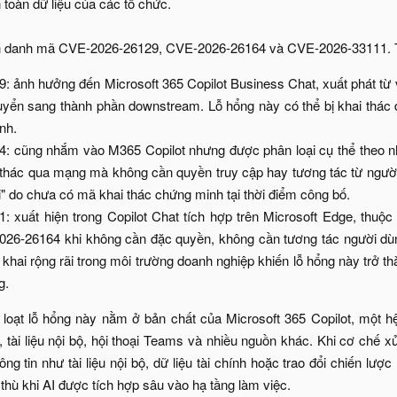
 toàn dữ liệu của các tổ chức.
h danh mã CVE-2026-26129, CVE-2026-26164 và CVE-2026-33111. T
 ảnh hưởng đến Microsoft 365 Copilot Business Chat, xuất phát từ vi
yển sang thành phần downstream. Lỗ hổng này có thể bị khai thác 
nh.​
 cũng nhắm vào M365 Copilot nhưng được phân loại cụ thể theo nh
 thác qua mạng mà không cần quyền truy cập hay tương tác từ người 
i" do chưa có mã khai thác chứng minh tại thời điểm công bố.​
: xuất hiện trong Copilot Chat tích hợp trên Microsoft Edge, thu
26-26164 khi không cần đặc quyền, không cần tương tác người dùng
khai rộng rãi trong môi trường doanh nghiệp khiến lỗ hổng này trở th
.​
loạt lỗ hổng này nằm ở bản chất của Microsoft 365 Copilot, một hệ
 tài liệu nội bộ, hội thoại Teams và nhiều nguồn khác. Khi cơ chế xử
ng tin như tài liệu nội bộ, dữ liệu tài chính hoặc trao đổi chiến lượ
 thù khi AI được tích hợp sâu vào hạ tầng làm việc.