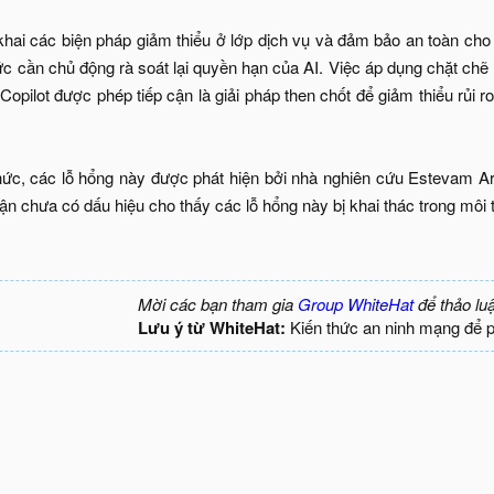
 khai các biện pháp giảm thiểu ở lớp dịch vụ và đảm bảo an toàn c
c cần chủ động rà soát lại quyền hạn của AI. Việc áp dụng chặt chẽ 
opilot được phép tiếp cận là giải pháp then chốt để giảm thiểu rủi r
hức, các lỗ hổng này được phát hiện bởi nhà nghiên cứu Estevam Ar
n chưa có dấu hiệu cho thấy các lỗ hổng này bị khai thác trong môi t
Mời các bạn tham gia
Group WhiteHat
để thảo lu
Lưu ý từ WhiteHat:
Kiến thức an ninh mạng để 