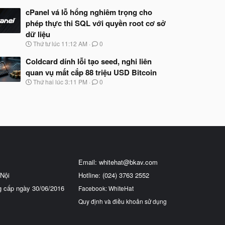
cPanel vá lỗ hổng nghiêm trọng cho
phép thực thi SQL với quyền root cơ sở
dữ liệu
N
Thứ tư lúc 11:12 AM
0
g
à
Coldcard dính lỗi tạo seed, nghi liên
y
quan vụ mất cắp 88 triệu USD Bitcoin
b
N
Thứ hai lúc 3:11 PM
0
ắ
g
t
à
đ
y
ầ
b
u
ắ
t
đ
ầ
u
Email:
whitehat@bkav.com
Nội
Hotline: (024) 3763 2552
g cấp ngày 30/06/2016
Facebook: WhiteHat
Quy định và điều khoản sử dụng