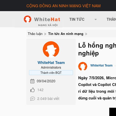
CỘNG ĐỒNG AN NINH MẠNG VIỆT NAM
TIN TỨC
THÀN
Thảo luận
Tin tức An ninh mạng
Lỗ hổng nghi
nghiệp
WhiteHat Team
WhiteHat Team
Administrators
Thành viên BQT
Ngày 7/5/2026, Mic
09/04/2020
Copilot và Copilot C
142
rỉ dữ liệu trong mô
dùng cuối và quản tr
2.049 bài viết