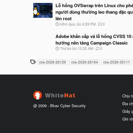
Lỗ hổng OVSwrap trên Linux cho ph
người dùng thường leo thang đặc q
lên root
N
Hôm qua, lúc 4:29 PM
0
g
à
Adobe khẩn cấp vá lỗ hổng CVSS 10
y
hưởng nền tảng Campaign Classic
b
ắ
N
Thứ ba lúc 10:25 AM
0
t
g
đ
à
T
ầ
cve-2026-26129
cve-2026-26164
cve-2026-33111
y
u
h
b
ắ
ẻ
t
đ
ầ
u
Chịu 
Địa c
@ 2009 -
Bkav Cyber Security
Giấy 
Ghi rõ