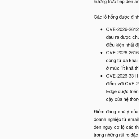
hưởng trực tiếp đến an
Các lỗ hổng được địn
CVE-2026-26129:
đầu ra được chu
điều kiện nhất đị
CVE-2026-26164:
công từ xa khai
ở mức "Ít khả th
CVE-2026-33111
điểm với CVE-20
Edge được triển 
cậy của hệ thống
Điểm đáng chú ý của 
doanh nghiệp từ email,
đến nguy cơ lộ các thô
trong những rủi ro đặc