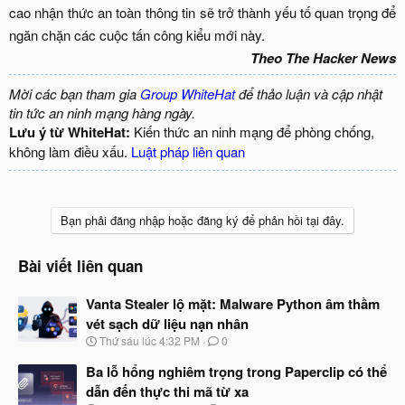
cao nhận thức an toàn thông tin sẽ trở thành yếu tố quan trọng để
ngăn chặn các cuộc tấn công kiểu mới này.​
Theo The Hacker News
Mời các bạn tham gia
Group WhiteHat
để thảo luận và cập nhật
tin tức an ninh mạng hàng ngày.
Lưu ý từ WhiteHat:
Kiến thức an ninh mạng để phòng chống,
không làm điều xấu.
Luật pháp liên quan
Bạn phải đăng nhập hoặc đăng ký để phản hồi tại đây.
Bài viết liên quan
Vanta Stealer lộ mặt: Malware Python âm thầm
vét sạch dữ liệu nạn nhân
N
Thứ sáu lúc 4:32 PM
0
g
à
Ba lỗ hổng nghiêm trọng trong Paperclip có thể
y
dẫn đến thực thi mã từ xa
b