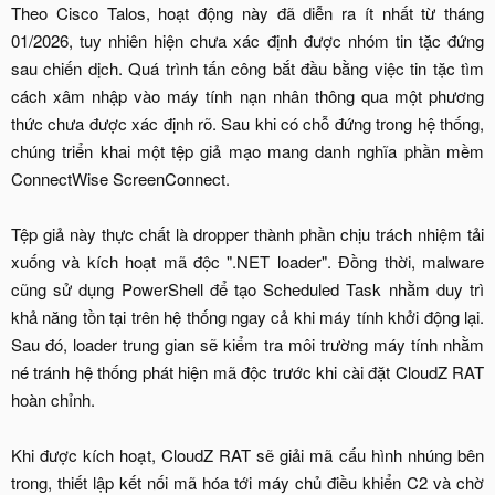
Theo Cisco Talos, hoạt động này đã diễn ra ít nhất từ tháng
01/2026, tuy nhiên hiện chưa xác định được nhóm tin tặc đứng
sau chiến dịch. Quá trình tấn công bắt đầu bằng việc tin tặc tìm
cách xâm nhập vào máy tính nạn nhân thông qua một phương
thức chưa được xác định rõ. Sau khi có chỗ đứng trong hệ thống,
chúng triển khai một tệp giả mạo mang danh nghĩa phần mềm
ConnectWise ScreenConnect.
Tệp giả này thực chất là dropper thành phần chịu trách nhiệm tải
xuống và kích hoạt mã độc ".NET loader". Đồng thời, malware
cũng sử dụng PowerShell để tạo Scheduled Task nhằm duy trì
khả năng tồn tại trên hệ thống ngay cả khi máy tính khởi động lại.
Sau đó, loader trung gian sẽ kiểm tra môi trường máy tính nhằm
né tránh hệ thống phát hiện mã độc trước khi cài đặt CloudZ RAT
hoàn chỉnh.
Khi được kích hoạt, CloudZ RAT sẽ giải mã cấu hình nhúng bên
trong, thiết lập kết nối mã hóa tới máy chủ điều khiển C2 và chờ