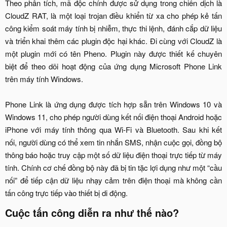
Theo phân tích, mã độc chính được sử dụng trong chiến dịch là
CloudZ RAT, là một loại trojan điều khiển từ xa cho phép kẻ tấn
công kiểm soát máy tính bị nhiễm, thực thi lệnh, đánh cắp dữ liệu
và triển khai thêm các plugin độc hại khác. Đi cùng với CloudZ là
một plugin mới có tên Pheno. Plugin này được thiết kế chuyên
biệt để theo dõi hoạt động của ứng dụng Microsoft Phone Link
trên máy tính Windows.
Phone Link là ứng dụng được tích hợp sẵn trên Windows 10 và
Windows 11, cho phép người dùng kết nối điện thoại Android hoặc
iPhone với máy tính thông qua Wi-Fi và Bluetooth. Sau khi kết
nối, người dùng có thể xem tin nhắn SMS, nhận cuộc gọi, đồng bộ
thông báo hoặc truy cập một số dữ liệu điện thoại trực tiếp từ máy
tính. Chính cơ chế đồng bộ này đã bị tin tặc lợi dụng như một “cầu
nối” để tiếp cận dữ liệu nhạy cảm trên điện thoại mà không cần
tấn công trực tiếp vào thiết bị di động.​
Cuộc tấn công diễn ra như thế nào?​