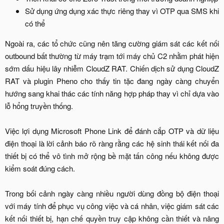
Sử dụng ứng dụng xác thực riêng thay vì OTP qua SMS khi
có thể​
Ngoài ra, các tổ chức cũng nên tăng cường giám sát các kết nối
outbound bất thường từ máy trạm tới máy chủ C2 nhằm phát hiện
sớm dấu hiệu lây nhiễm CloudZ RAT. Chiến dịch sử dụng CloudZ
RAT và plugin Pheno cho thấy tin tặc đang ngày càng chuyển
hướng sang khai thác các tính năng hợp pháp thay vì chỉ dựa vào
lỗ hổng truyền thống.
Việc lợi dụng Microsoft Phone Link để đánh cắp OTP và dữ liệu
điện thoại là lời cảnh báo rõ ràng rằng các hệ sinh thái kết nối đa
thiết bị có thể vô tình mở rộng bề mặt tấn công nếu không được
kiểm soát đúng cách.
Trong bối cảnh ngày càng nhiều người dùng đồng bộ điện thoại
với máy tính để phục vụ công việc và cá nhân, việc giám sát các
kết nối thiết bị, hạn chế quyền truy cập không cần thiết và nâng