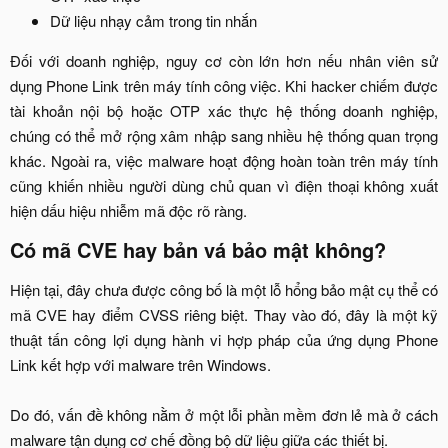
Dữ liệu nhạy cảm trong tin nhắn​
Đối với doanh nghiệp, nguy cơ còn lớn hơn nếu nhân viên sử
dụng Phone Link trên máy tính công việc. Khi hacker chiếm được
tài khoản nội bộ hoặc OTP xác thực hệ thống doanh nghiệp,
chúng có thể mở rộng xâm nhập sang nhiều hệ thống quan trọng
khác. Ngoài ra, việc malware hoạt động hoàn toàn trên máy tính
cũng khiến nhiều người dùng chủ quan vì điện thoại không xuất
hiện dấu hiệu nhiễm mã độc rõ ràng.​
Có mã CVE hay bản vá bảo mật không?​
Hiện tại, đây chưa được công bố là một lỗ hổng bảo mật cụ thể có
mã CVE hay điểm CVSS riêng biệt. Thay vào đó, đây là một kỹ
thuật tấn công lợi dụng hành vi hợp pháp của ứng dụng Phone
Link kết hợp với malware trên Windows.
Do đó, vấn đề không nằm ở một lỗi phần mềm đơn lẻ mà ở cách
malware tận dụng cơ chế đồng bộ dữ liệu giữa các thiết bị.​