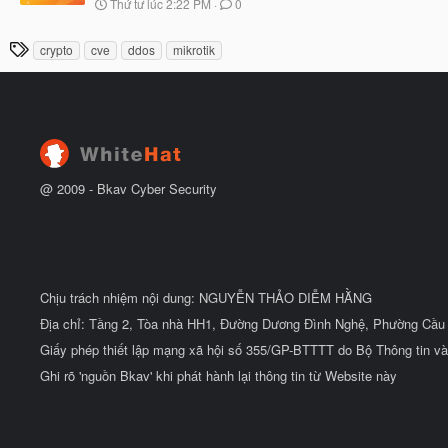
N
Thứ tư lúc 2:22 PM
0
ắ
g
t
à
đ
T
crypto
cve
ddos
mikrotik
y
ầ
h
b
u
ắ
ẻ
t
đ
ầ
u
@ 2009 -
Bkav Cyber Security
Chịu trách nhiệm nội dung: NGUYỄN THẢO DIỄM HẰNG
Địa chỉ: Tầng 2, Tòa nhà HH1, Đường Dương Đình Nghệ, Phường Cầu 
Giấy phép thiết lập mạng xã hội số 355/GP-BTTTT do Bộ Thông tin và
Ghi rõ 'nguồn Bkav' khi phát hành lại thông tin từ Website này