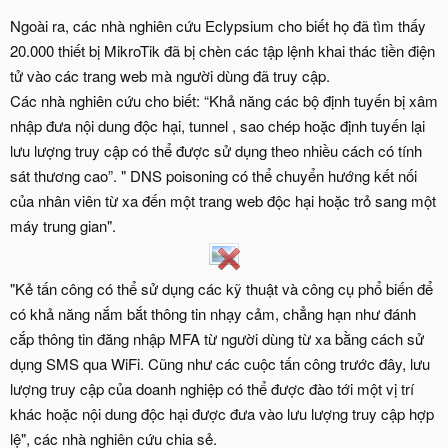
Ngoài ra, các nhà nghiên cứu Eclypsium cho biết họ đã tìm thấy
20.000 thiết bị MikroTik đã bị chèn các tập lệnh khai thác tiền điện
tử vào các trang web mà người dùng đã truy cập.
Các nhà nghiên cứu cho biết: “Khả năng các bộ định tuyến bị xâm
nhập đưa nội dung độc hại, tunnel , sao chép hoặc định tuyến lại
lưu lượng truy cập có thể được sử dụng theo nhiều cách có tính
sát thương cao”. " DNS poisoning có thể chuyển hướng kết nối
của nhân viên từ xa đến một trang web độc hại hoặc trỏ sang một
máy trung gian".
"Kẻ tấn công có thể sử dụng các kỹ thuật và công cụ phổ biến để
có khả năng nắm bắt thông tin nhạy cảm, chẳng hạn như đánh
cắp thông tin đăng nhập MFA từ người dùng từ xa bằng cách sử
dụng SMS qua WiFi. Cũng như các cuộc tấn công trước đây, lưu
lượng truy cập của doanh nghiệp có thể được đào tới một vị trí
khác hoặc nội dung độc hại được đưa vào lưu lượng truy cập hợp
lệ", các nhà nghiên cứu chia sẻ.