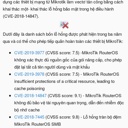
dụng các thiết bị mạng từ Mikrotik làm vectơ tấn công bằng cách
khai thác một- khai thác lỗ hổng bảo mật trong hệ điều hành
(CVE-2018-14847).
Dưới đây là danh sách bốn lỗ hổng được phát hiện trong ba năm
qua và có thể cho phép tiếp quản hoàn toàn các thiết bị MikroTik:
CVE-2019-3977
(CVSS score: 7.5) -MikroTik RouterOS
không xác thực đủ nguồn gốc của gói nâng cấp, cho phép
đặt lại tất cả tên người dùng và mật khẩu
CVE-2019-3978
(CVSS score: 7.5) - MikroTik RouterOS
insufficient protections of a critical resource, leading to
cache poisoning
CVE-2018-14847
(CVSS score: 9.1) - MikroTik RouterOS
không đủ bảo vệ tài nguyên quan trọng, dẫn đến nhiễm độc
bộ nhớ cache
CVE-2018-7445
(CVSS score: 9.8) - Lỗ hổng tràn bộ đệm
MikroTik RouterOS SMB