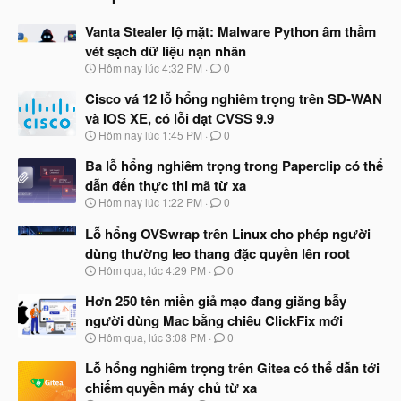
Vanta Stealer lộ mặt: Malware Python âm thầm
vét sạch dữ liệu nạn nhân
N
Hôm nay lúc 4:32 PM
0
g
à
Cisco vá 12 lỗ hổng nghiêm trọng trên SD-WAN
y
và IOS XE, có lỗi đạt CVSS 9.9
b
N
Hôm nay lúc 1:45 PM
0
ắ
g
t
à
Ba lỗ hổng nghiêm trọng trong Paperclip có thể
đ
y
ầ
dẫn đến thực thi mã từ xa
b
u
N
Hôm nay lúc 1:22 PM
0
ắ
g
t
à
Lỗ hổng OVSwrap trên Linux cho phép người
đ
y
ầ
dùng thường leo thang đặc quyền lên root
b
u
N
Hôm qua, lúc 4:29 PM
0
ắ
g
t
à
Hơn 250 tên miền giả mạo đang giăng bẫy
đ
y
ầ
người dùng Mac bằng chiêu ClickFix mới
b
u
N
Hôm qua, lúc 3:08 PM
0
ắ
g
t
à
Lỗ hổng nghiêm trọng trên Gitea có thể dẫn tới
đ
y
ầ
chiếm quyền máy chủ từ xa
b
u