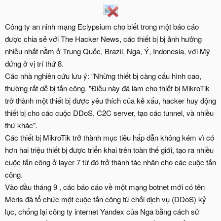
Công ty an ninh mạng Eclypsium cho biết trong một báo cáo
được chia sẻ với The Hacker News, các thiết bị bị ảnh hưởng
nhiều nhất nằm ở Trung Quốc, Brazil, Nga, Ý, Indonesia, với Mỹ
đứng ở vị trí thứ 8.
Các nhà nghiên cứu lưu ý: “Những thiết bị càng cấu hình cao,
thường rất dễ bị tấn công. "Điều này đã làm cho thiết bị MikroTik
trở thành một thiết bị được yêu thích của kẻ xấu, hacker huy động
thiết bị cho các cuộc DDoS, C2C server, tạo các tunnel, và nhiều
thứ khác".
Các thiết bị MikroTik trở thành mục tiêu hấp dẫn không kém vì có
hơn hai triệu thiết bị được triển khai trên toàn thế giới, tạo ra nhiều
cuộc tấn công ở layer 7 từ đó trở thành tác nhân cho các cuộc tấn
công.
Vào đầu tháng 9 , các báo cáo về một mạng botnet mới có tên
Mēris đã tổ chức một cuộc tấn công từ chối dịch vụ (DDoS) kỷ
lục, chống lại công ty internet Yandex của Nga bằng cách sử