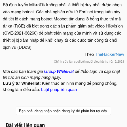
Bộ định tuyến MikroTik không phải là thiết bị duy nhất được chọn
vào mạng botnet. Các nhà nghiên cứu từ Fortinet trong tuần này
đã tiết lộ cách mạng botnet Moobot tận dụng lỗ hổng thực thi mã
từ xa (RCE) đã biết trong các sản phẩm giám sát video Hikvision
(CVE-2021-36260) để phát triển mạng của mình và sử dụng các
thiết bị bị xâm nhập để khởi chạy từ các cuộc tấn công từ chối
dịch vụ (DDoS).
Theo
TheHackerNew
Chỉnh sửa lần cuối bởi người điều hành:
10/12/2021
Mời các bạn tham gia
Group WhiteHat
để thảo luận và cập nhật
tin tức an ninh mạng hàng ngày.
Lưu ý từ WhiteHat:
Kiến thức an ninh mạng để phòng chống,
không làm điều xấu.
Luật pháp liên quan
Bạn phải đăng nhập hoặc đăng ký để phản hồi tại đây.
Bài viết liên quan