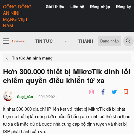
CỘNG ĐỒNG
Giới thiệu
Liên hệ
Đăng nhập
Đăng ký
AN NINH
MẠNG VIỆT
NAM
Đăng nhập
TIN TỨC
THÀNH VIÊN
CÓ GÌ 
Tin tức An ninh mạng
Hơn 300.000 thiết bị MikroTik dính lỗi
chiếm quyền điều khiển từ xa
Sugi_b3o
09/12/2021
Ít nhất 300.000 địa chỉ IP liên kết với thiết bị MikroTik đã bị phát
hiện có thể bị tấn công bởi nhiều lỗ hổng an ninhh có thể khai thác
từ xa đã mặc dù đã được nhà cung cấp bộ định tuyến và thiết bị
ISP phát hành bản vá.