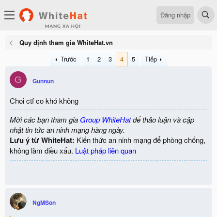
Đăng nhập
Quy định tham gia WhiteHat.vn
Trước
1
2
3
4
5
Tiếp
G
Gunnun
Choi ctf co khó không
Mời các bạn tham gia
Group WhiteHat
để thảo luận và cập
nhật tin tức an ninh mạng hàng ngày.
Lưu ý từ WhiteHat:
Kiến thức an ninh mạng để phòng chống,
không làm điều xấu.
Luật pháp liên quan
NgMSon