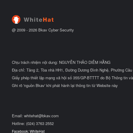
ẻ
đ
ầ
u
@ 2009 -
2026
Bkav Cyber Security
Chịu trách nhiệm nội dung: NGUYỄN THẢO DIỄM HẰNG
Địa chỉ: Tầng 2, Tòa nhà HH1, Đường Dương Đình Nghệ, Phường Cầu 
Giấy phép thiết lập mạng xã hội số 355/GP-BTTTT do Bộ Thông tin và
Ghi rõ 'nguồn Bkav' khi phát hành lại thông tin từ Website này
Email:
whitehat@bkav.com
Hotline: (024) 3763 2552
Facebook: WhiteHat