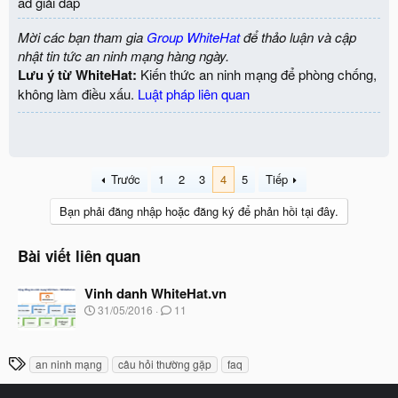
ad giải đáp
Mời các bạn tham gia
Group WhiteHat
để thảo luận và cập
nhật tin tức an ninh mạng hàng ngày.
Lưu ý từ WhiteHat:
Kiến thức an ninh mạng để phòng chống,
không làm điều xấu.
Luật pháp liên quan
Trước
1
2
3
4
5
Tiếp
Bạn phải đăng nhập hoặc đăng ký để phản hồi tại đây.
Bài viết liên quan
Vinh danh WhiteHat.vn
N
31/05/2016
11
g
à
y
T
an ninh mạng
câu hỏi thường gặp
faq
b
h
ắ
t