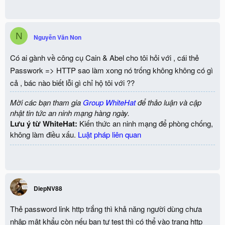
N
Nguyễn Văn Non
Có ai gành về công cụ Cain & Abel cho tôi hỏi với , cái thẻ
Passwork => HTTP sao làm xong nó trống không không có gì
cả , bác nào biết lỗi gì chỉ hộ tôi với ??
Mời các bạn tham gia
Group WhiteHat
để thảo luận và cập
nhật tin tức an ninh mạng hàng ngày.
Lưu ý từ WhiteHat:
Kiến thức an ninh mạng để phòng chống,
không làm điều xấu.
Luật pháp liên quan
DiepNV88
Thẻ password link http trắng thì khả năng người dùng chưa
nhập mật khẩu còn nếu bạn tự test thì có thể vào trang http