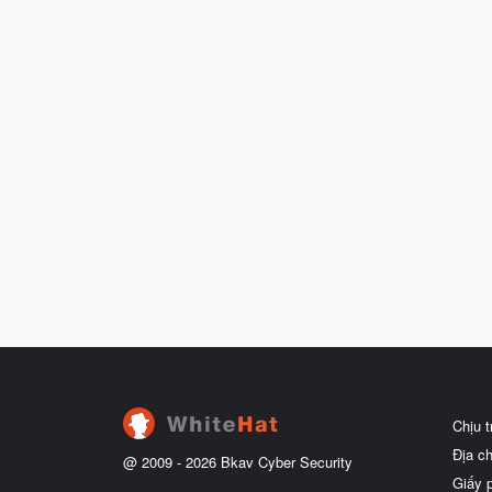
Chịu 
Địa c
@ 2009 -
2026
Bkav Cyber Security
Giấy 