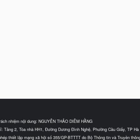
trách nhiệm nội dung: NGUYỄN THẢO DIỄM HẰNG
hỉ: Tầng 2, Tòa nhà HH1, Đường Dương Đình Nghệ, Phường Cầu Giấy, TP Hà 
phép thiết lập mạng xã hội số 355/GP-BTTTT do Bộ Thông tin và Truyền thôn