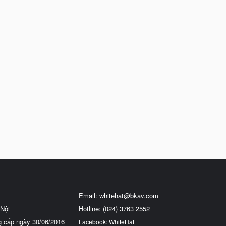
Email:
whitehat@bkav.com
Nội
Hotline: (024) 3763 2552
g cấp ngày 30/06/2016
Facebook: WhiteHat