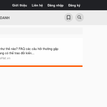
Giới thiệu
Liên hệ
Đăng nhập
Đăng ký
 DANH
hư thế nào? FAQ các câu hỏi thường gặp
 có thể trao đổi kiến...
eHat.vn