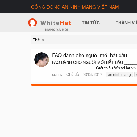
CỘNG ĐỒNG AN NINH MẠNG VIỆT NAM
TIN TỨC
THÀNH VI
Thẻ
FAQ dành cho người mới bắt đầu
FAQ DÀNH CHO NGƯỜI MỚI BẮT ĐẦU ____________
____________________ Giới thiệu WhiteHat.vn đ
sunny
Chủ đề
03/05/2017
an ninh mạng