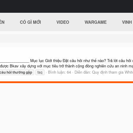
ÊN
CÓ GÌ MỚI
VIDEO
WARGAME
VINH
________ Mục lục Giới thiệu Đặt câu hỏi như thế nào? Trả lời câu hỏi n
ược Bkav xây dựng với mục tiêu trở thành cộng đồng nghiên cứu an ninh mạng
Bình luận: 64
Diễn đàn:
Quy định tham gia Whit
câu
hỏi
thường
gặp
faq