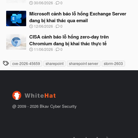
u
N
30/06/2026
0
ắ
g
t
à
Microsoft cảnh báo lỗ hổng Exchange Server
đ
y
ầ
đang bị khai thác qua email
b
u
N
12/06/2026
0
ắ
g
t
à
CISA cảnh báo lỗ hổng zero-day trên
đ
y
ầ
Chromium đang bị khai thác thực tế
b
u
N
11/06/2026
0
ắ
g
t
à
đ
T
cve-2026-45659
sharepoint
sharepoint server
storm-2603
y
ầ
h
b
u
ắ
ẻ
t
đ
ầ
u
@ 2009 -
2026
Bkav Cyber Security