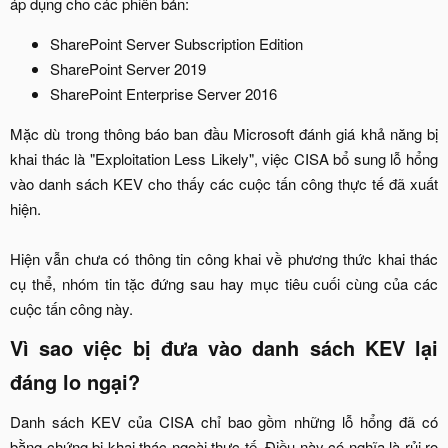
áp dụng cho các phiên bản:​
SharePoint Server Subscription Edition​
SharePoint Server 2019​
SharePoint Enterprise Server 2016​
Mặc dù trong thông báo ban đầu Microsoft đánh giá khả năng bị
khai thác là "Exploitation Less Likely", việc CISA bổ sung lỗ hổng
vào danh sách KEV cho thấy các cuộc tấn công thực tế đã xuất
hiện.
Hiện vẫn chưa có thông tin công khai về phương thức khai thác
cụ thể, nhóm tin tặc đứng sau hay mục tiêu cuối cùng của các
cuộc tấn công này.​
Vì sao việc bị đưa vào danh sách KEV lại
đáng lo ngại?​
Danh sách KEV của CISA chỉ bao gồm những lỗ hổng đã có
bằng chứng bị khai thác ngoài thực tế. Điều này có nghĩa là rủi ro