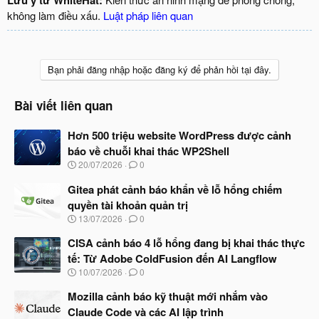
Lưu ý từ WhiteHat:
không làm điều xấu.
Luật pháp liên quan
Bạn phải đăng nhập hoặc đăng ký để phản hồi tại đây.
Bài viết liên quan
Hơn 500 triệu website WordPress được cảnh
báo về chuỗi khai thác WP2Shell
N
20/07/2026
0
g
à
Gitea phát cảnh báo khẩn về lỗ hổng chiếm
y
quyền tài khoản quản trị
b
N
13/07/2026
0
ắ
g
t
à
CISA cảnh báo 4 lỗ hổng đang bị khai thác thực
đ
y
ầ
tế: Từ Adobe ColdFusion đến AI Langflow
b
u
N
10/07/2026
0
ắ
g
t
à
Mozilla cảnh báo kỹ thuật mới nhắm vào
đ
y
ầ
Claude Code và các AI lập trình
b