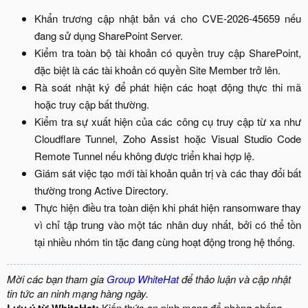
Khẩn trương cập nhật bản vá cho CVE-2026-45659 nếu
đang sử dụng SharePoint Server.​
Kiểm tra toàn bộ tài khoản có quyền truy cập SharePoint,
đặc biệt là các tài khoản có quyền Site Member trở lên.​
Rà soát nhật ký để phát hiện các hoạt động thực thi mã
hoặc truy cập bất thường.​
Kiểm tra sự xuất hiện của các công cụ truy cập từ xa như
Cloudflare Tunnel, Zoho Assist hoặc Visual Studio Code
Remote Tunnel nếu không được triển khai hợp lệ.​
Giám sát việc tạo mới tài khoản quản trị và các thay đổi bất
thường trong Active Directory.​
Thực hiện điều tra toàn diện khi phát hiện ransomware thay
vì chỉ tập trung vào một tác nhân duy nhất, bởi có thể tồn
tại nhiều nhóm tin tặc đang cùng hoạt động trong hệ thống.​
Mời các bạn tham gia
Group WhiteHat
để thảo luận và cập nhật
tin tức an ninh mạng hàng ngày.
Kiến thức an ninh mạng để phòng chống,