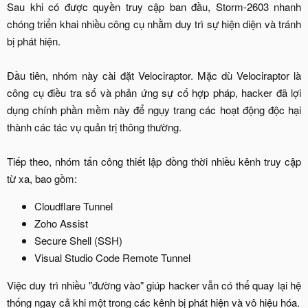
Sau khi có được quyền truy cập ban đầu, Storm-2603 nhanh
chóng triển khai nhiều công cụ nhằm duy trì sự hiện diện và tránh
bị phát hiện.
Đầu tiên, nhóm này cài đặt Velociraptor. Mặc dù Velociraptor là
công cụ điều tra số và phản ứng sự cố hợp pháp, hacker đã lợi
dụng chính phần mềm này để ngụy trang các hoạt động độc hại
thành các tác vụ quản trị thông thường.
Tiếp theo, nhóm tấn công thiết lập đồng thời nhiều kênh truy cập
từ xa, bao gồm:​
Cloudflare Tunnel​
Zoho Assist​
Secure Shell (SSH)​
Visual Studio Code Remote Tunnel​
Việc duy trì nhiều "đường vào" giúp hacker vẫn có thể quay lại hệ
thống ngay cả khi một trong các kênh bị phát hiện và vô hiệu hóa.​