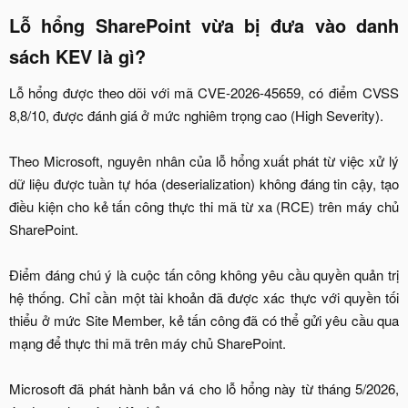
Lỗ hổng SharePoint vừa bị đưa vào danh
sách KEV là gì?​
Lỗ hổng được theo dõi với mã CVE-2026-45659, có điểm CVSS
8,8/10, được đánh giá ở mức nghiêm trọng cao (High Severity).
Theo Microsoft, nguyên nhân của lỗ hổng xuất phát từ việc xử lý
dữ liệu được tuần tự hóa (deserialization) không đáng tin cậy, tạo
điều kiện cho kẻ tấn công thực thi mã từ xa (RCE) trên máy chủ
SharePoint.
Điểm đáng chú ý là cuộc tấn công không yêu cầu quyền quản trị
hệ thống. Chỉ cần một tài khoản đã được xác thực với quyền tối
thiểu ở mức Site Member, kẻ tấn công đã có thể gửi yêu cầu qua
mạng để thực thi mã trên máy chủ SharePoint.
Microsoft đã phát hành bản vá cho lỗ hổng này từ tháng 5/2026,