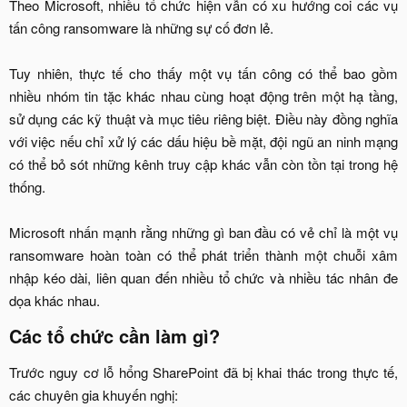
Theo Microsoft, nhiều tổ chức hiện vẫn có xu hướng coi các vụ
tấn công ransomware là những sự cố đơn lẻ.
Tuy nhiên, thực tế cho thấy một vụ tấn công có thể bao gồm
nhiều nhóm tin tặc khác nhau cùng hoạt động trên một hạ tầng,
sử dụng các kỹ thuật và mục tiêu riêng biệt. Điều này đồng nghĩa
với việc nếu chỉ xử lý các dấu hiệu bề mặt, đội ngũ an ninh mạng
có thể bỏ sót những kênh truy cập khác vẫn còn tồn tại trong hệ
thống.
Microsoft nhấn mạnh rằng những gì ban đầu có vẻ chỉ là một vụ
ransomware hoàn toàn có thể phát triển thành một chuỗi xâm
nhập kéo dài, liên quan đến nhiều tổ chức và nhiều tác nhân đe
dọa khác nhau.​
Các tổ chức cần làm gì?​
Trước nguy cơ lỗ hổng SharePoint đã bị khai thác trong thực tế,
các chuyên gia khuyến nghị:​