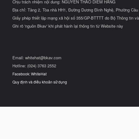
Chịu trách nhiệm nội dung: NGUYỄN THẢO DIỄM HẰNG
Địa chỉ: Tầng 2, Tòa nhà HH1, Đường Dương Đình Nghệ, Phường Cầu 
Giấy phép thiết lập mạng xã hội số 355/GP-BTTTT do Bộ Thông tin và
Ghi rõ 'nguồn Bkav' khi phát hành lại thông tin từ Website này
Email:
whitehat@bkav.com
Hotline: (024) 3763 2552
Facebook: WhiteHat
Quy định và điều khoản sử dụng