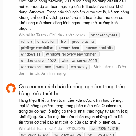
Một loạt lỗ hổng zero-day vừa được công bố đang đặt lại câu
hỏi về mức độ an toàn thực sự của BitLocker và chuỗi khởi
động Windows. Trong các thử nghiệm được tiết lộ, kẻ tấn công
không chỉ có thể vượt qua cơ chế mã hóa ổ đĩa, mà còn có
khả năng mở phiên dòng lệnh ngay trong môi trường khôi
phục...
WhiteHat Team
Chủ đề
15/05/2026
bitlocker bypass
ctfmon
efi partition
fstx
greenplasma
privilege escalation
secure
boot
transactional ntfs
windows 11
windows recovery environment
windows server 2022
windows server 2025
Bình luận: 0
Diễn
windows zero-day
winre
yellowkey
đàn:
Tin tức An ninh mạng
Qualcomm cảnh báo lỗ hổng nghiêm trọng trên
hàng triệu thiết bị
Hàng triệu thiết bị trên toàn cầu vừa được cảnh báo về một
loạt lỗ hổng nghiêm trọng trong phần mềm của Qualcomm,
trong đó có một lỗ hổng có thể bị khai thác ngay từ lúc thiết bị
khởi động. Sự việc một lần nữa nhấn mạnh những rủi ro tiềm
ẩn trong cơ chế bảo mật cốt lõi của các thiết bị hiện đại...
WhiteHat Team
Chủ đề
02/12/2025
cve-2025-47319
cve-2025-47323
cve-2025-47325
cve-2025-47350