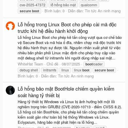
cve-2025-47372
lỗ hổng bảo mật
qualcomm
Bình luận: 0
Diễn đàn:
Tin tức An ninh mạng
secure
boot
Lỗ hổng trong Linux Boot cho phép cài mã độc
trước khi hệ điều hành khởi động
Lỗ hổng Linux Boot cho phép kẻ tấn công vượt qua cơ chế bảo
vệ Secure Boot và mã hóa ổ đĩa, nhằm chạy mã độc trước khi
hệ điều hành thực sự được tải. Nguyên nhân xuất phát từ việc
nhiều bản phân phối Linux mặc định cho phép truy cập vào
một debug shell từ initramfs khi người dùng nhập sai mật...
WhiteHat Team
Chủ đề
08/07/2025
boot
loader
debug shell
initramfs
linux
linux
boot
secure
boot
Bình luận: 0
Diễn đàn:
Tin tức An ninh mạng
Lỗ hổng bảo mật BootHole chiếm quyền kiểm
soát hàng tỷ thiết bị
Hàng tỷ thiết bị Windows và Linux bị ảnh hưởng bởi một lỗi
nghiêm trọng trên GRUB2 (CVE-2020-10713 - điểm CVSS 8.2).
Lỗ hổng có tên BootHole, cho phép kẻ tấn công chiếm quyền
kiểm soát gần như toàn bộ hệ thống Windows và Linux.
Eclypsium, hãng bảo mật phát hiện ra lỗ hổng...