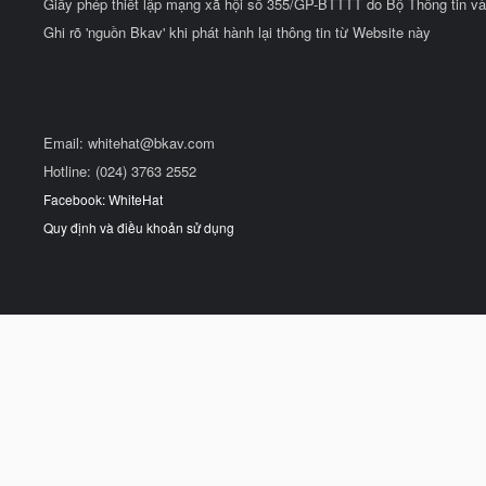
Giấy phép thiết lập mạng xã hội số 355/GP-BTTTT do Bộ Thông tin và
Ghi rõ 'nguồn Bkav' khi phát hành lại thông tin từ Website này
Email:
whitehat@bkav.com
Hotline: (024) 3763 2552
Facebook: WhiteHat
Quy định và điều khoản sử dụng