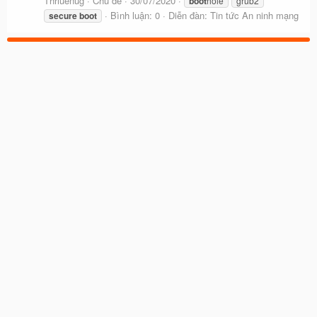
Thriuenug
Chủ đề
30/07/2020
boot
hole
grub2
Bình luận: 0
Diễn đàn:
Tin tức An ninh mạng
secure
boot