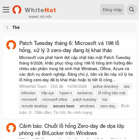
Đăng nhập
Thẻ
Patch Tuesday tháng 6: Microsoft vá 198 lỗ
hổng, xử lý 3 zero-day đang bị khai thác
Microsoft vừa phát hành đợt cập nhật bảo mật Patch Tuesday
tháng 6/2026, khắc phục tổng cộng 198 lỗ hổng ảnh hưởng đến
nhiều sản phẩm trong hệ sinh thái Windows, Office, Azure và
các dịch vụ doanh nghiệp. Đáng chú ý, bản vá lần này xử lý ba
lỗ hổng zero-day đã bị khai thác hoặc bị tiết lộ công...
WhiteHat Team
Chủ đề
10/06/2026
active directory
aks
bitlocker
http.sys
hyper-v
kerberos
lỗ hổng bảo mật
microsoft
microsoft office
patch tuesday
rce
Bình
remote desktop
secure
boot
windows
zero-day
luận: 0
Diễn đàn:
Tin tức An ninh mạng
Cảnh báo: Chuỗi lỗ hổng Zero-day đe dọa lớp
phòng vệ BitLocker trên Windows