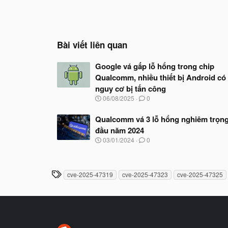
Bài viết liên quan
Google vá gấp lỗ hổng trong chip
Qualcomm, nhiều thiết bị Android có
nguy cơ bị tấn công
N
06/08/2025
0
g
à
Qualcomm vá 3 lỗ hổng nghiêm trọn
y
đầu năm 2024
b
ắ
N
03/01/2024
0
t
g
đ
à
ầ
y
u
b
T
cve-2025-47319
cve-2025-47323
cve-2025-47325
ắ
h
t
ẻ
đ
ầ
u