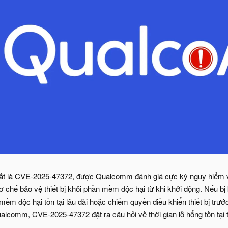
ất là CVE-2025-47372, được Qualcomm đánh giá cực kỳ nguy hiểm v
cơ chế bảo vệ thiết bị khỏi phần mềm độc hại từ khi khởi động. Nếu bị
mềm độc hại tồn tại lâu dài hoặc chiếm quyền điều khiển thiết bị trướ
lcomm, CVE-2025-47372 đặt ra câu hỏi về thời gian lỗ hổng tồn tại t