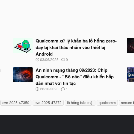
Qualcomm xử lý khẩn ba lỗ hổng zero-
day bị khai thác nhắm vào thiết bị
Android
N
03/06/2025
0
g
à
g
An ninh mạng tháng 09/2023: Chip
y
Qualcomm - “Bộ não” điều khiển hấp
b
dẫn nhất với tin tặc
ắ
t
N
26/10/2023
1
đ
g
ầ
à
u
cve-2025-47350
cve-2025-47372
lỗ hổng bảo mật
qualcomm
secure 
y
b
ắ
t
đ
ầ
u