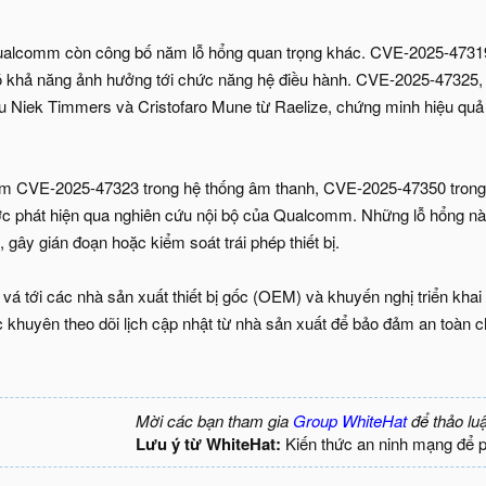
Qualcomm còn công bố năm lỗ hổng quan trọng khác. CVE-2025-47319
 khả năng ảnh hưởng tới chức năng hệ điều hành. CVE-2025-47325, 
u Niek Timmers và Cristofaro Mune từ Raelize, chứng minh hiệu quả
gồm CVE-2025-47323 trong hệ thống âm thanh, CVE-2025-47350 trong
 phát hiện qua nghiên cứu nội bộ của Qualcomm. Những lỗ hổng này,
gây gián đoạn hoặc kiểm soát trái phép thiết bị.
 tới các nhà sản xuất thiết bị gốc (OEM) và khuyến nghị triển khai n
khuyên theo dõi lịch cập nhật từ nhà sản xuất để bảo đảm an toàn cho
Mời các bạn tham gia
Group WhiteHat
để thảo lu
Lưu ý từ WhiteHat:
Kiến thức an ninh mạng để 