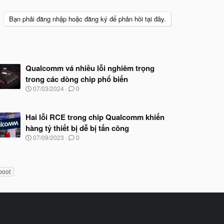
Bạn phải đăng nhập hoặc đăng ký để phản hồi tại đây.
Qualcomm vá nhiều lỗi nghiêm trọng
trong các dòng chip phổ biến
N
07/03/2024
0
g
à
y
Hai lỗi RCE trong chip Qualcomm khiến
b
hàng tỷ thiết bị dễ bị tấn công
ắ
t
N
07/09/2023
0
đ
g
ầ
à
u
y
b
boot
ắ
t
đ
ầ
u