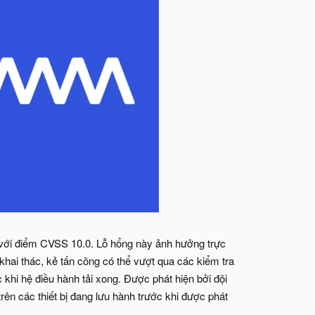
ới điểm CVSS 10.0. Lỗ hổng này ảnh hưởng trực
 khai thác, kẻ tấn công có thể vượt qua các kiểm tra
c khi hệ điều hành tải xong. Được phát hiện bởi đội
rên các thiết bị đang lưu hành trước khi được phát