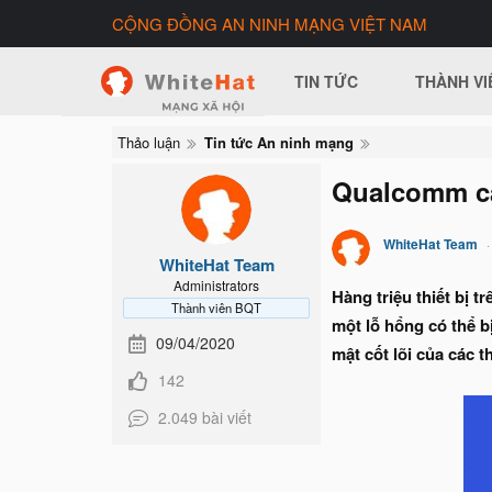
CỘNG ĐỒNG AN NINH MẠNG VIỆT NAM
TIN TỨC
THÀNH VI
Thảo luận
Tin tức An ninh mạng
Qualcomm cản
WhiteHat Team
WhiteHat Team
Administrators
Hàng triệu thiết bị
Thành viên BQT
một lỗ hổng có thể b
09/04/2020
mật cốt lõi của các th
142
2.049 bài viết