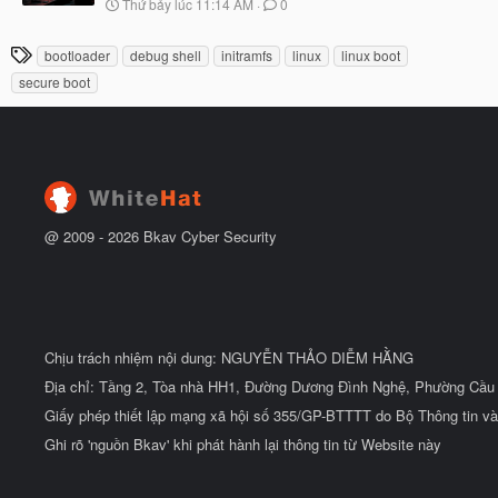
N
Thứ bảy lúc 11:14 AM
0
ắ
g
t
à
đ
T
bootloader
debug shell
initramfs
linux
linux boot
y
ầ
h
b
u
secure boot
ắ
ẻ
t
đ
ầ
u
@ 2009 -
2026
Bkav Cyber Security
Chịu trách nhiệm nội dung: NGUYỄN THẢO DIỄM HẰNG
Địa chỉ: Tầng 2, Tòa nhà HH1, Đường Dương Đình Nghệ, Phường Cầu 
Giấy phép thiết lập mạng xã hội số 355/GP-BTTTT do Bộ Thông tin và
Ghi rõ 'nguồn Bkav' khi phát hành lại thông tin từ Website này