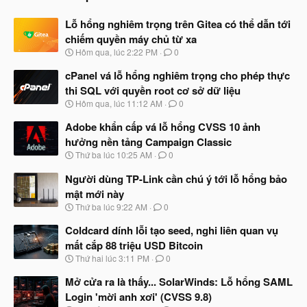
Lỗ hổng nghiêm trọng trên Gitea có thể dẫn tới
chiếm quyền máy chủ từ xa
N
Hôm qua, lúc 2:22 PM
0
g
à
cPanel vá lỗ hổng nghiêm trọng cho phép thực
y
thi SQL với quyền root cơ sở dữ liệu
b
N
Hôm qua, lúc 11:12 AM
0
ắ
g
t
à
Adobe khẩn cấp vá lỗ hổng CVSS 10 ảnh
đ
y
ầ
hưởng nền tảng Campaign Classic
b
u
N
Thứ ba lúc 10:25 AM
0
ắ
g
t
à
Người dùng TP-Link cần chú ý tới lỗ hổng bảo
đ
y
ầ
mật mới này
b
u
N
Thứ ba lúc 9:22 AM
0
ắ
g
t
à
Coldcard dính lỗi tạo seed, nghi liên quan vụ
đ
y
ầ
mất cắp 88 triệu USD Bitcoin
b
u
N
Thứ hai lúc 3:11 PM
0
ắ
g
t
à
Mở cửa ra là thấy... SolarWinds: Lỗ hổng SAML
đ
y
ầ
Login 'mời anh xơi' (CVSS 9.8)
b
u