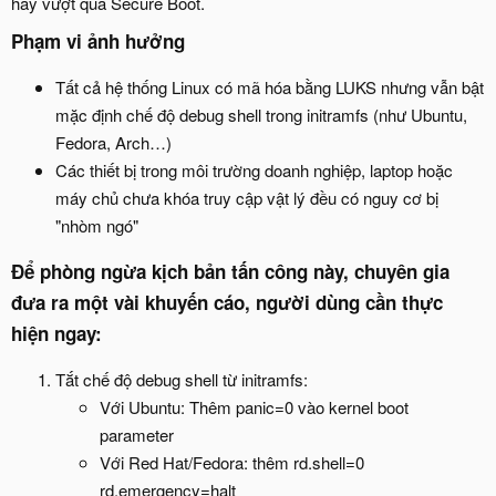
hay vượt qua Secure Boot.​
Phạm vi ảnh hưởng​
Tất cả hệ thống Linux có mã hóa bằng LUKS nhưng vẫn bật
mặc định chế độ debug shell trong initramfs (như Ubuntu,
Fedora, Arch…)
Các thiết bị trong môi trường doanh nghiệp, laptop hoặc
máy chủ chưa khóa truy cập vật lý đều có nguy cơ bị
"nhòm ngó"
Để phòng ngừa kịch bản tấn công này, chuyên gia
đưa ra một vài khuyến cáo, người dùng cần thực
hiện ngay:​
Tắt chế độ debug shell từ initramfs:
Với Ubuntu: Thêm panic=0 vào kernel boot
parameter
Với Red Hat/Fedora: thêm rd.shell=0
rd.emergency=halt