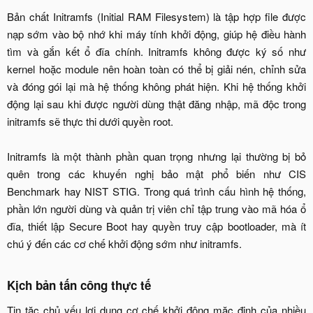
Bản chất Initramfs (Initial RAM Filesystem) là tập hợp file được
nạp sớm vào bộ nhớ khi máy tính khởi động, giúp hệ điều hành
tìm và gắn kết ổ đĩa chính. Initramfs không được ký số như
kernel hoặc module nên hoàn toàn có thể bị giải nén, chỉnh sửa
và đóng gói lại mà hệ thống không phát hiện. Khi hệ thống khởi
động lại sau khi được người dùng thật đăng nhập, mã độc trong
initramfs sẽ thực thi dưới quyền root.
Initramfs là một thành phần quan trọng nhưng lại thường bị bỏ
quên trong các khuyến nghị bảo mật phổ biến như CIS
Benchmark hay NIST STIG. Trong quá trình cấu hình hệ thống,
phần lớn người dùng và quản trị viên chỉ tập trung vào mã hóa ổ
đĩa, thiết lập Secure Boot hay quyền truy cập bootloader, mà ít
chú ý đến các cơ chế khởi động sớm như initramfs.
Kịch bản tấn công thực tế​
Tin tặc chủ yếu lợi dụng cơ chế khởi động mặc định của nhiều