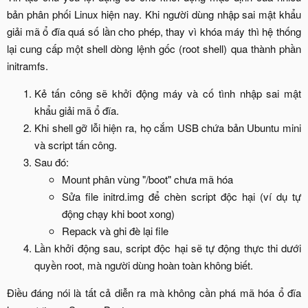
bản phân phối Linux hiện nay. Khi người dùng nhập sai mật khẩu
giải mã ổ đĩa quá số lần cho phép, thay vì khóa máy thì hệ thống
lại cung cấp một shell dòng lệnh gốc (root shell) qua thành phần
initramfs.​
Kẻ tấn công sẽ khởi động máy và cố tình nhập sai mật
khẩu giải mã ổ đĩa.​
Khi shell gỡ lỗi hiện ra, họ cắm USB chứa bản Ubuntu mini
và script tấn công.​
Sau đó:​
Mount phân vùng "/boot" chưa mã hóa​
Sửa file initrd.img để chèn script độc hại (ví dụ tự
động chạy khi boot xong)​
Repack và ghi đè lại file​
Lần khởi động sau, script độc hại sẽ tự động thực thi dưới
quyền root, mà người dùng hoàn toàn không biết.​
Điều đáng nói là tất cả diễn ra mà không cần phá mã hóa ổ đĩa