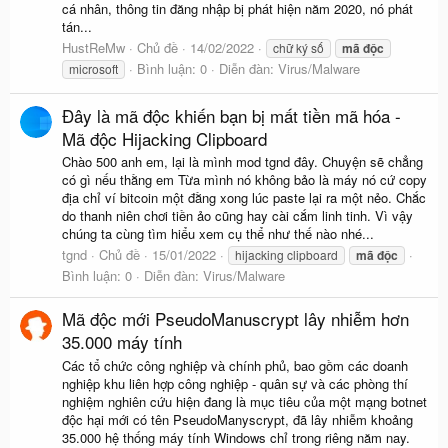
cá nhân, thông tin đăng nhập bị phát hiện năm 2020, nó phát
tán...
HustReMw
Chủ đề
14/02/2022
chữ ký số
mã
độc
Bình luận: 0
Diễn đàn:
Virus/Malware
microsoft
Đây là mã độc khiến bạn bị mất tiền mã hóa -
Mã độc Hijacking Clipboard
Chào 500 anh em, lại là mình mod tgnd đây. Chuyện sẽ chẳng
có gì nếu thằng em Từa mình nó không bảo là máy nó cứ copy
địa chỉ ví bitcoin một đằng xong lúc paste lại ra một nẻo. Chắc
do thanh niên chơi tiền ảo cũng hay cài cắm linh tinh. Vì vậy
chúng ta cùng tìm hiểu xem cụ thể như thế nào nhé...
tgnd
Chủ đề
15/01/2022
hijacking clipboard
mã
độc
Bình luận: 0
Diễn đàn:
Virus/Malware
Mã độc mới PseudoManuscrypt lây nhiễm hơn
35.000 máy tính
Các tổ chức công nghiệp và chính phủ, bao gồm các doanh
nghiệp khu liên hợp công nghiệp - quân sự và các phòng thí
nghiệm nghiên cứu hiện đang là mục tiêu của một mạng botnet
độc hại mới có tên PseudoManyscrypt, đã lây nhiễm khoảng
35.000 hệ thống máy tính Windows chỉ trong riêng năm nay.