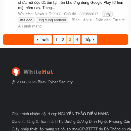
chứa mã độc đã tồn tại trên kho ứng dụng Google Play từ hơn
một năm nay. Trong...
WhiteHat News #ID:2017
Chủ đề
30/05/2017
judy
Bình luận: 2
Diễn đàn:
Tin tức
mã
độc
ứng dụng android
An ninh mạng
Trước
1
2
3
4
Tiếp
@ 2009 -
2026
Bkav Cyber Security
Chịu trách nhiệm nội dung: NGUYỄN THẢO DIỄM HẰNG
Địa chỉ: Tầng 2, Tòa nhà HH1, Đường Dương Đình Nghệ, Phường Cầu 
Giấy phép thiết lập mạng xã hội số 355/GP-BTTTT do Bộ Thông tin và