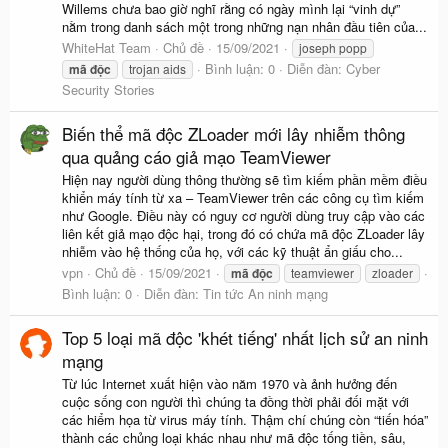
Willems chưa bao giờ nghĩ rằng có ngày mình lại “vinh dự”
nằm trong danh sách một trong những nạn nhân đầu tiên của...
WhiteHat Team
Chủ đề
15/09/2021
joseph popp
Bình luận: 0
Diễn đàn:
Cyber
mã
độc
trojan aids
Security Stories
Biến thể mã độc ZLoader mới lây nhiễm thông
qua quảng cáo giả mạo TeamViewer
Hiện nay người dùng thông thường sẽ tìm kiếm phần mềm điều
khiển máy tính từ xa – TeamViewer trên các công cụ tìm kiếm
như Google. Điều này có nguy cơ người dùng truy cập vào các
liên kết giả mạo độc hại, trong đó có chứa mã độc ZLoader lây
nhiễm vào hệ thống của họ, với các kỹ thuật ẩn giấu cho...
vpn
Chủ đề
15/09/2021
mã
độc
teamviewer
zloader
Bình luận: 0
Diễn đàn:
Tin tức An ninh mạng
Top 5 loại mã độc 'khét tiếng' nhất lịch sử an ninh
mạng
Từ lúc Internet xuất hiện vào năm 1970 và ảnh hưởng đến
cuộc sống con người thì chúng ta đồng thời phải đối mặt với
các hiểm họa từ virus máy tính. Thậm chí chúng còn “tiến hóa”
thành các chủng loại khác nhau như mã độc tống tiền, sâu,