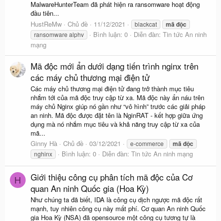
MalwareHunterTeam đã phát hiện ra ransomware hoạt động
đầu tiên...
HustReMw
Chủ đề
11/12/2021
blackcat
mã
độc
Bình luận: 0
Diễn đàn:
Tin tức An ninh
ransomware alphv
mạng
Mã độc mới ẩn dưới dạng tiến trình nginx trên
các máy chủ thương mại điện tử
Các máy chủ thương mại điện tử đang trở thành mục tiêu
nhắm tới của mã độc truy cập từ xa. Mã độc này ẩn náu trên
máy chủ Nginx giúp nó gần như “vô hình” trước các giải pháp
an ninh. Mã độc được đặt tên là NginRAT - kết hợp giữa ứng
dụng mà nó nhắm mục tiêu và khả năng truy cập từ xa của
mã...
Ginny Hà
Chủ đề
03/12/2021
e-commerce
mã
độc
Bình luận: 0
Diễn đàn:
Tin tức An ninh mạng
nghinx
Giới thiệu công cụ phân tích mã độc của Cơ
H
quan An ninh Quốc gia (Hoa Kỳ)
Như chúng ta đã biết, IDA là công cụ dịch ngược mã độc rất
mạnh, tuy nhiên công cụ này mất phí. Cơ quan An ninh Quốc
gia Hoa Kỳ (NSA) đã opensource một công cụ tương tự là