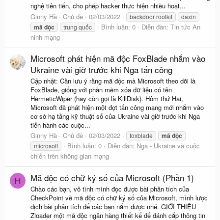
nghệ tiên tiến, cho phép hacker thực hiện nhiều hoạt...
Ginny Hà
Chủ đề
02/03/2022
backdoor rootkit
daxin
Bình luận: 0
Diễn đàn:
Tin tức An
mã
độc
trung quốc
ninh mạng
Microsoft phát hiện mã độc FoxBlade nhắm vào
Ukraine vài giờ trước khi Nga tấn công
Cập nhật: Cần lưu ý rằng mã độc mà Microsoft theo dõi là
FoxBlade, giống với phần mềm xóa dữ liệu có tên
HermeticWiper (hay còn gọi là KillDisk). Hôm thứ Hai,
Microsoft đã phát hiện một đợt tấn công mạng mới nhắm vào
cơ sở hạ tầng kỹ thuật số của Ukraine vài giờ trước khi Nga
tiến hành các cuộc...
Ginny Hà
Chủ đề
02/03/2022
foxblade
mã
độc
Bình luận: 0
Diễn đàn:
Nga - Ukraine và cuộc
microsoft
chiến trên không gian mạng
Mã độc có chữ ký số của Microsoft (Phần 1)
H
Chào các bạn, vô tình mình đọc được bài phân tích của
CheckPoint về mã độc có chữ ký số của Microsoft, mình lược
dịch bài phân tích để các bạn nắm được nhé. GIỚI THIỆU
Zloader một mã độc ngân hàng thiết kế để đánh cắp thông tin