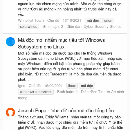
nguồn lực tác chiến mạng của mình. Một cuộc tấn công được
ví như “Cơn ác mộng kinh hoàng nhất” từ trước đến nay cả
về...
WhiteHat Team
Chủ đề
13/10/2021
mã
độc
orion
Bình luận: 2
Diễn đàn:
Cyber Security Stories
solarwinds
Mã độc mới nhắm mục tiêu tới Windows
Subsystem cho Linux
Một số mẫu mã độc đã được tạo cho Hệ thống Windows
Subsystem dành cho Linux (WSL) với mục tiêu xâm nhập các
máy Windows, điểm nổi bật của phương pháp này giúp tránh
sự phát hiện của người quản trị và các phần mềm diệt virus
phổ biến. "Distinct Tradecraft" là mối đe dọa đầu tiên đã được
phát...
tgnd
Chủ đề
18/09/2021
linux
mã
độc
Bình luận: 2
Diễn đàn:
Tin tức An ninh
windows subsystem
mạng
Joseph Popp - 'cha đẻ' của mã độc tống tiền
Tháng 12/1989, Eddy Willems, nhân viên tại một công ty bảo
hiểm ở Bỉ, nhận được một chiếc đĩa mềm từ Tổ chức Y tế thế
giới (WHO). Vào lúc chạy đĩa mềm đó trên máy tính, chắc hẳn