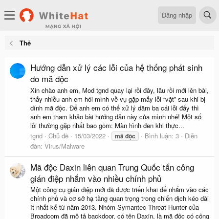
Đăng nhập
Thẻ
Hướng dẫn xử lý các lỗi của hệ thống phát sinh
do mã độc
Xin chào anh em, Mod tgnd quay lại rồi đây, lâu rồi mới lên bài,
thấy nhiều anh em hỏi mình về vụ gặp mấy lỗi “vặt” sau khi bị
dính mã độc. Để anh em có thể xử lý dăm ba cái lỗi đấy thì
anh em tham khảo bài hướng dẫn này của mình nhé! Một số
lỗi thường gặp nhất bao gồm: Màn hình đen khi thực...
tgnd
Chủ đề
15/03/2022
Bình luận: 3
Diễn
mã
độc
đàn:
Virus/Malware
Mã độc Daxin liên quan Trung Quốc tấn công
gián điệp nhắm vào nhiều chính phủ
Một công cụ gián điệp mới đã được triển khai để nhắm vào các
chính phủ và cơ sở hạ tầng quan trọng trong chiến dịch kéo dài
ít nhất kể từ năm 2013. Nhóm Symantec Threat Hunter của
Broadcom đã mô tả backdoor, có tên Daxin, là mã độc có công