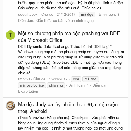
bước, quy trình phân tích mã dộc - Kỹ thuật phân tích mã độc -
Các công cụ để dò mã độc hiệu quả. Chúc ae vui...
securitybox
Chủ đề
21/12/2017
Bình luận: 8
mã
độc
Diễn đàn:
Kiến thức cơ bản về an ninh mạng
Một số phương pháp mã độc phishing với DDE
T
của Microsoft Office
DDE Dynamic Data Exchange Trước hết thì DDE là gì?
Windows cung cấp một số phương pháp để truyền dữ liệu giữa
các ứng dụng. Một phương pháp là sử dụng giao thức trao đổi
dữ liệu động (DDE). Giao thức DDE là một tập hợp các thông
điệp và hướng dẫn. Nó gửi các thông báo giữa các ứng dụng
chia sẻ...
tmnt53
Chủ đề
15/11/2017
dde
mã
độc
Bình luận: 1
Diễn đàn:
microsoft office
phishing
Exploitation
Mã độc Judy đã lây nhiễm hơn 36,5 triệu điện
thoại Android
(Theo Vnreview) Hãng bảo mật Checkpoint vừa phát hiện ra
hàng chục ứng dụng Android khiến thiết bị của người dùng bị
lây nhiễm mã độc. Ít nhất ở một trường hợp, có một ứng dụng