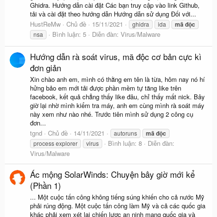
Ghidra. Hướng dẫn cài đặt Các bạn truy cập vào link Github,
tải và cài đặt theo hướng dẫn Hướng dẫn sử dụng Đối với...
HustReMw
Chủ đề
15/11/2021
ghidra
ida
mã
độc
Bình luận: 5
Diễn đàn:
Virus/Malware
nsa
Hướng dẫn rà soát virus, mã độc cơ bản cực kì
đơn giản
Xin chào anh em, mình có thằng em tên là từa, hôm nay nó hí
hửng bảo em mới tải được phần mềm tự tăng like trên
facebook, kết quả chẳng thấy like đâu, chỉ thấy mất nick. Bây
giờ lại nhờ mình kiểm tra máy, anh em cùng mình rà soát máy
này xem như nào nhé. Trước tiên mình sử dụng 2 công cụ
đơn...
tgnd
Chủ đề
14/11/2021
autoruns
mã
độc
Bình luận: 8
Diễn đàn:
process explorer
virus
Virus/Malware
Ác mộng SolarWinds: Chuyện bây giờ mới kể
(Phần 1)
... Một cuộc tấn công không tiếng súng khiến cho cả nước Mỹ
phải rúng động. Một cuộc tấn công làm Mỹ và cả các quốc gia
khác phải xem xét lại chiến lược an ninh mạng quốc gia và