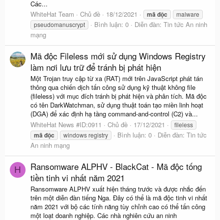
Các...
WhiteHat Team
Chủ đề
18/12/2021
mã
độc
malware
Bình luận: 0
Diễn đàn:
Tin tức An ninh
pseudomanuscrypt
mạng
Mã độc Fileless mới sử dụng Windows Registry
làm nơi lưu trữ để tránh bị phát hiện
Một Trojan truy cập từ xa (RAT) mới trên JavaScript phát tán
thông qua chiến dịch tấn công sử dụng kỹ thuật không file
(fileless) với mục đích tránh bị phát hiện và phân tích. Mã độc
có tên DarkWatchman, sử dụng thuật toán tạo miền linh hoạt
(DGA) để xác định hạ tầng command-and-control (C2) và...
WhiteHat News #ID:0911
Chủ đề
17/12/2021
fileless
Bình luận: 0
Diễn đàn:
Tin tức
mã
độc
windows registry
An ninh mạng
Ransomware ALPHV - BlackCat - Mã độc tống
H
tiền tinh vi nhất năm 2021
Ransomware ALPHV xuất hiện tháng trước và được nhắc đến
trên một diễn đàn tiếng Nga. Đây có thể là mã độc tinh vi nhất
năm 2021 với bộ các tính năng tùy chỉnh cao có thể tấn công
một loạt doanh nghiệp. Các nhà nghiên cứu an ninh