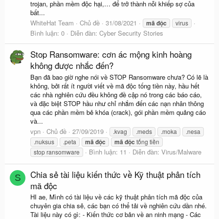
trojan, phần mềm độc hại,… để trở thành nỗi khiếp sợ của
bất...
WhiteHat Team
Chủ đề
31/08/2021
mã
độc
virus
Bình luận: 0
Diễn đàn:
Cyber Security Stories
Stop Ransomware: cơn ác mộng kinh hoàng
không được nhắc đến?
Bạn đã bao giờ nghe nói về STOP Ransomware chưa? Có lẽ là
không, bởi rất ít người viết về mã độc tống tiền này, hầu hết
các nhà nghiên cứu đều không đề cập nó trong các báo cáo,
và đặc biệt STOP hầu như chỉ nhắm đến các nạn nhân thông
qua các phần mềm bẻ khóa (crack), gói phần mềm quảng cáo
và...
vpn
Chủ đề
27/09/2019
.kvag
.meds
.moka
.nesa
.nuksus
.peta
mã
độc
mã
độc
tống tiền
Bình luận: 11
Diễn đàn:
Virus/Malware
stop ransomware
Chia sẻ tài liệu kiến thức về Kỹ thuật phân tích
S
mã độc
HI ae, Mình có tài liệu về các kỹ thuật phân tích mã độc của
chuyên gia chia sẻ, các bạn có thể tải về nghiên cứu dần nhé.
Tài liệu này có gì: - Kiến thức cơ bản về an ninh mạng - Các