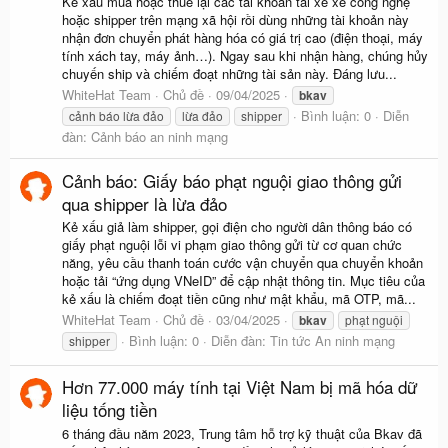
Kẻ xấu mua hoặc thuê lại các tài khoản tài xế xe công nghệ
hoặc shipper trên mạng xã hội rồi dùng những tài khoản này
nhận đơn chuyển phát hàng hóa có giá trị cao (điện thoại, máy
tính xách tay, máy ảnh…). Ngay sau khi nhận hàng, chúng hủy
chuyến ship và chiếm đoạt những tài sản này. Đáng lưu...
WhiteHat Team
Chủ đề
09/04/2025
bkav
Bình luận: 0
Diễn
cảnh báo lừa đảo
lừa đảo
shipper
đàn:
Cảnh báo an ninh mạng
Cảnh báo: Giấy báo phạt nguội giao thông gửi
qua shipper là lừa đảo
Kẻ xấu giả làm shipper, gọi điện cho người dân thông báo có
giấy phạt nguội lỗi vi phạm giao thông gửi từ cơ quan chức
năng, yêu cầu thanh toán cước vận chuyển qua chuyển khoản
hoặc tải “ứng dụng VNeID” để cập nhật thông tin. Mục tiêu của
kẻ xấu là chiếm đoạt tiền cũng như mật khẩu, mã OTP, mã...
WhiteHat Team
Chủ đề
03/04/2025
bkav
phạt nguội
Bình luận: 0
Diễn đàn:
Tin tức An ninh mạng
shipper
Hơn 77.000 máy tính tại Việt Nam bị mã hóa dữ
liệu tống tiền
6 tháng đầu năm 2023, Trung tâm hỗ trợ kỹ thuật của Bkav đã