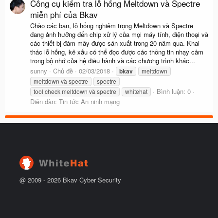
Công cụ kiểm tra lỗ hổng Meltdown và Spectre
miễn phí của Bkav
Chào các bạn, lỗ hổng nghiêm trọng Meltdown và Spectre
đang ảnh hưởng đến chip xử lý của mọi máy tính, điện thoại và
các thiết bị đám mây được sản xuất trong 20 năm qua. Khai
thác lỗ hổng, kẻ xấu có thể đọc được các thông tin nhạy cảm
trong bộ nhớ của hệ điều hành và các chương trình khác...
sunny
Chủ đề
02/03/2018
bkav
meltdown
meltdown và spectre
spectre
Bình luận: 0
tool check meltdown và spectre
whitehat
Diễn đàn:
Tin tức An ninh mạng
@ 2009 -
2026
Bkav Cyber Security