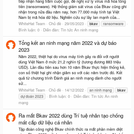
tiếp nhận hàng trăm cuộc gọi, đề nghị xử lý virus mã hóa tống
tiền (ransomware). Hệ thống giám sát virus của Bkav cũng ghi
nhận trong nửa đầu năm nay, hơn 77.000 máy tính tại Việt
Nam bị mã hóa dữ liệu. Nghiên cứu sự lây lan mạnh của...
WhiteHat Team
Chủ đề
29/05/2023
bkav
ransomware
Bình luận: 0
Diễn đàn:
Tin tức An ninh mạng
Tổng kết an ninh mạng năm 2022 và dự báo
2023
Năm 2022, thiệt hại do virus máy tính gây ra đối với người
dùng Việt Nam ở mức 21,2 nghìn tỷ (tương đương 883 triệu
USD). Lần đầu tiên sau hơn 10 năm Bkav thực hiện thống kê,
con số thiệt hại ghi nhận giảm so với các năm trước đó. Kết
quả từ chương trình Đánh giá an ninh mạng dành cho người
sử...
WhiteHat Team
Chủ đề
14/12/2022
an ninh mạng
bkav
Bình luận: 0
Diễn đàn:
Tin tức An ninh
dự đoán 2023
mạng
Ra mắt Bkav 2022 dùng Trí tuệ nhân tạo chống
mất cắp dữ liệu cá nhân
Tập đoàn công nghệ Bkav chính thức ra mắt phần mềm diệt