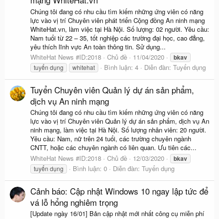
Chúng tôi đang có nhu cầu tìm kiếm những ứng viên có năng
lực vào vị trí Chuyên viên phát triển Cộng đồng An ninh mạng
WhiteHat.vn, làm việc tại Hà Nội. Số lượng: 02 người. Yêu cầu:
Nam tuổi từ 22 – 35, tốt nghiệp các trường đại học, cao đẳng,
yêu thích lĩnh vực An toàn thông tin. Sử dụng...
WhiteHat News #ID:2018
Chủ đề
11/04/2020
bkav
Bình luận: 4
Diễn đàn:
Tuyển dụng
tuyển dụng
whitehat
Tuyển Chuyên viên Quản lý dự án sản phẩm,
dịch vụ An ninh mạng
Chúng tôi đang có nhu cầu tìm kiếm những ứng viên có năng
lực vào vị trí Chuyên viên Quản lý dự án sản phẩm, dịch vụ An
ninh mạng, làm việc tại Hà Nội. Số lượng nhân viên: 20 người.
Yêu cầu: Nam, nữ trên 24 tuổi, các trường chuyên ngành
CNTT, hoặc các chuyên ngành có liên quan. Ưu tiên các...
WhiteHat News #ID:2018
Chủ đề
12/03/2020
bkav
Bình luận: 0
Diễn đàn:
Tuyển dụng
tuyển dụng
Cảnh báo: Cập nhật Windows 10 ngay lập tức để
vá lỗ hổng nghiêm trọng
[Update ngày 16/01] Bản cập nhật mới nhất công cụ miễn phí