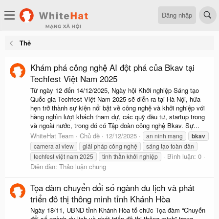
Đăng nhập
Thẻ
Khám phá công nghệ AI đột phá của Bkav tại
Techfest Việt Nam 2025
Từ ngày 12 đến 14/12/2025, Ngày hội Khởi nghiệp Sáng tạo
Quốc gia Techfest Việt Nam 2025 sẽ diễn ra tại Hà Nội, hứa
hẹn trở thành sự kiện nổi bật về công nghệ và khởi nghiệp với
hàng nghìn lượt khách tham dự, các quỹ đầu tư, startup trong
và ngoài nước, trong đó có Tập đoàn công nghệ Bkav. Sự...
WhiteHat Team
Chủ đề
12/12/2025
an ninh mạng
bkav
camera ai view
giải pháp công nghệ
sáng tạo toàn dân
Bình luận: 0
techfest việt nam 2025
tinh thần khởi nghiệp
Diễn đàn:
Thảo luận chung
Tọa đàm chuyển đổi số ngành du lịch và phát
triển đô thị thông minh tỉnh Khánh Hòa
Ngày 18/11, UBND tỉnh Khánh Hòa tổ chức Tọa đàm “Chuyển
đổi số ngành du lịch và phát triển đô thị thông minh” trong