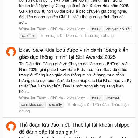
khuôn khổ Ngày hội Công nghệ số tỉnh Khánh Hòa năm 2025.
Sự kiện quy tụ hơn 60 đại biểu là các chuyên gia công nghệ,
đại diện doanh nghiệp CNTT - viễn thông cùng lãnh đạo các
sở...
WhiteHat Team
Chủ đề
25/11/2025
bkav
chuyển đổi số
Bình luận: 0
Diễn đàn:
Thảo luận chung
tọa đàm
Bkav Safe Kids Edu được vinh danh “Sáng kiến
giáo dục thông minh” tại SEI Awards 2025
Tại Diễn đàn Công nghệ và Chuyển đổi Giáo dục EdTech Việt
Nam 2025, giải pháp Bkav Safe Kids Edu của Bkav đã được
trao giải “Sáng kiến giáo dục thông minh” ở hạng mục “Ảnh
hưởng giáo dục của năm” do Liên hiệp các Hội Khoa học và Kỹ
thuật Việt Nam tổ chức. Đây là một trong những sáng kiến
tiêu...
WhiteHat Team
Chủ đề
25/11/2025
bkav
internet
Bình luận: 0
Diễn đàn:
Thảo luận
safe kids edu
security
chung
Thủ đoạn lừa đảo mới: Thuê lại tài khoản shipper
để đánh cắp tài sản giá trị