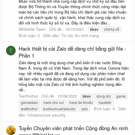
Bkav vừa trở thành nhà cung cấp dịch vụ chữ ký số đầu tiên
được Bộ Thông tin và Truyền thông chính thức công nhận đạt
toàn bộ các tiêu chí trong Bộ tiêu chí đánh giá các tiêu chuẩn
về chính sách quản lý, vận hành, khai thác cung cấp dịch vụ
đối với hình thức ký số từ xa. Đây là điều kiện đầu...
WhiteHat Team
Chủ đề
19/10/2021
bkav
chữ ký số
Bình luận: 0
Diễn đàn:
Tin tức An ninh mạng
Hack thiết bị cài Zalo dễ dàng chỉ bằng gửi file -
T
Phần 1
Zalo đang là một ứng dụng chat phổ biến ở các nước Đông
Nam Á, trong đó có Việt Nam. Trong đại dịch virus Corona hiện
nay, rất nhiều người đã và đang sử dụng các phần mềm chat
để làm việc tại nhà được dễ dàng hơn. Với độ phổ biến đó, lỗ
hổng bảo mật của Zalo có thể ảnh hưởng nghiêm trọng đến
rất...
Testthuthoi
Chủ đề
15/08/2020
bkav
dong doi
game
gamebkav
hack cho vui
hack tài khoản
hackkêr
Bình luận: 5
Diễn
testthuthoi
tuoitrechuatraisudoi
zalo
đàn:
Infrastructure security
Tuyển Chuyên viên phát triển Cộng đồng An ninh
mạng WhiteHat.vn