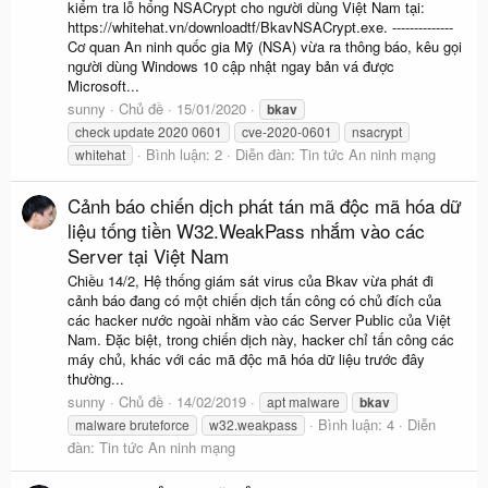
kiểm tra lỗ hổng NSACrypt cho người dùng Việt Nam tại:
https://whitehat.vn/downloadtf/BkavNSACrypt.exe. --------------
Cơ quan An ninh quốc gia Mỹ (NSA) vừa ra thông báo, kêu gọi
người dùng Windows 10 cập nhật ngay bản vá được
Microsoft...
sunny
Chủ đề
15/01/2020
bkav
check update 2020 0601
cve-2020-0601
nsacrypt
Bình luận: 2
Diễn đàn:
Tin tức An ninh mạng
whitehat
Cảnh báo chiến dịch phát tán mã độc mã hóa dữ
liệu tống tiền W32.WeakPass nhắm vào các
Server tại Việt Nam
Chiều 14/2, Hệ thống giám sát virus của Bkav vừa phát đi
cảnh báo đang có một chiến dịch tấn công có chủ đích của
các hacker nước ngoài nhằm vào các Server Public của Việt
Nam. Đặc biệt, trong chiến dịch này, hacker chỉ tấn công các
máy chủ, khác với các mã độc mã hóa dữ liệu trước đây
thường...
sunny
Chủ đề
14/02/2019
apt malware
bkav
Bình luận: 4
Diễn
malware bruteforce
w32.weakpass
đàn:
Tin tức An ninh mạng