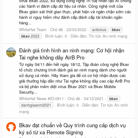
virus Bkav 2022, sử dụng công nghệ Trí tuệ nhân tạo AI chống
các hành vi đánh cắp dữ liệu cá nhân. Công nghệ mới của
Bkav giám sát thời gian thực, phát hiện và ngăn chặn sớm các
hành vi nguy hiểm như đánh cắp đánh cắp tài khoản ngân
hàng...
WhiteHat Team
Chủ đề
23/03/2022
antivirus
bkav
Bình luận: 0
Diễn đàn:
Tin tức An ninh mạng
bkav
2022
Đánh giá tình hình an ninh mạng: Cơ hội nhận
Tai nghe không dây AirB Pro
Từ ngày 04/11 đến hết ngày 18/12, Tập đoàn công nghệ Bkav
tổ chức chương trình đánh giá an ninh mạng dành cho người
sử dụng cá nhân. Hãy tham gia để có cơ hội nhận được các
giải thưởng hấp dẫn như Tai nghe không dây cao cấp AirB Pro
và bộ phần mềm diệt virus Bkav 2021 và Bkav Mobile
Security...
WhiteHat News #ID:0911
Chủ đề
04/12/2021
bkav
Bình luận: 0
Diễn đàn:
Tin tức An ninh
danhgiaanm2021
mạng
Bkav đạt chuẩn về Quy trình cung cấp dịch vụ
ký số từ xa Remote Signing