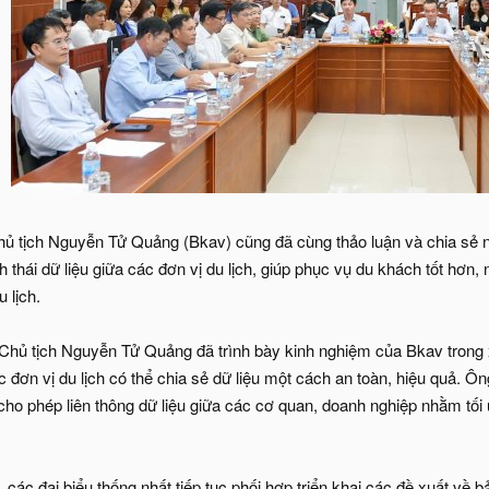
hủ tịch Nguyễn Tử Quảng (Bkav) cũng đã cùng thảo luận và chia sẻ n
nh thái dữ liệu giữa các đơn vị du lịch, giúp phục vụ du khách tốt hơn,
 lịch.
 Chủ tịch Nguyễn Tử Quảng đã trình bày kinh nghiệm của Bkav trong x
đơn vị du lịch có thể chia sẻ dữ liệu một cách an toàn, hiệu quả. Ô
cho phép liên thông dữ liệu giữa các cơ quan, doanh nghiệp nhằm tối 
, các đại biểu thống nhất tiếp tục phối hợp triển khai các đề xuất về bản