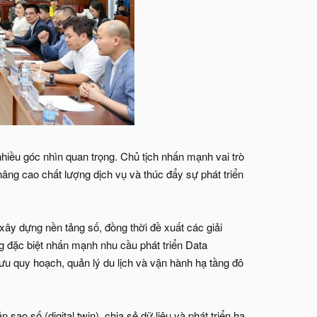
hiều góc nhìn quan trọng. Chủ tịch nhấn mạnh vai trò
 nâng cao chất lượng dịch vụ và thúc đẩy sự phát triển
ây dựng nền tảng số, đồng thời đề xuất các giải
ng đặc biệt nhấn mạnh nhu cầu phát triển Data
ưu quy hoạch, quản lý du lịch và vận hành hạ tầng đô
 sao số (digital twin), chia sẻ dữ liệu và phát triển hạ