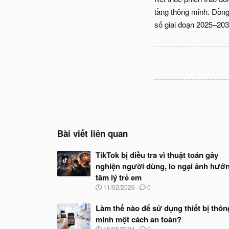
tầng thông minh. Đồng
số giai đoạn 2025–2030
Bài viết liên quan
TikTok bị điều tra vì thuật toán gây
nghiện người dùng, lo ngại ảnh hưở
tâm lý trẻ em
N
11/02/2026
0
g
à
Làm thế nào để sử dụng thiết bị thôn
y
minh một cách an toàn?
b
ắ
N
15/05/2024
0