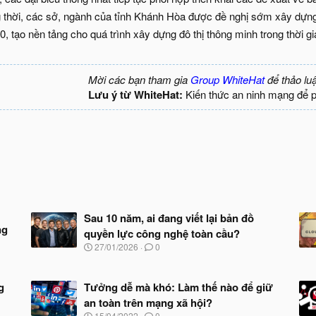
 thời, các sở, ngành của tỉnh Khánh Hòa được đề nghị sớm xây dựng l
, tạo nền tảng cho quá trình xây dựng đô thị thông minh trong thời gia
Mời các bạn tham gia
Group WhiteHat
để thảo lu
Lưu ý từ WhiteHat:
Kiến thức an ninh mạng để 
Sau 10 năm, ai đang viết lại bản đồ
ng
quyền lực công nghệ toàn cầu?
N
27/01/2026
0
g
à
y
g
Tưởng dễ mà khó: Làm thế nào để giữ
b
an toàn trên mạng xã hội?
ắ
t
N
15/04/2022
0