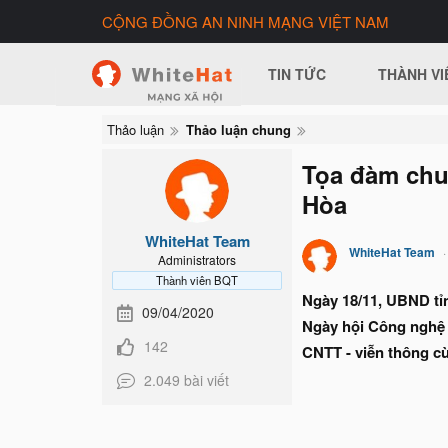
CỘNG ĐỒNG AN NINH MẠNG VIỆT NAM
TIN TỨC
THÀNH VI
Thảo luận
Thảo luận chung
Tọa đàm chuy
Hòa
WhiteHat Team
WhiteHat Team
Administrators
Thành viên BQT
Ngày 18/11, UBND tỉ
09/04/2020
Ngày hội Công nghệ s
142
CNTT - viễn thông c
2.049 bài viết