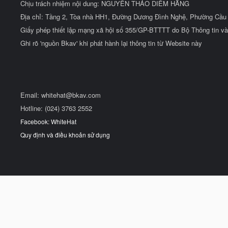
Chịu trách nhiệm nội dung: NGUYỄN THẢO DIỄM HẰNG
Địa chỉ: Tầng 2, Tòa nhà HH1, Đường Dương Đình Nghệ, Phường Cầu 
Giấy phép thiết lập mạng xã hội số 355/GP-BTTTT do Bộ Thông tin và
Ghi rõ 'nguồn Bkav' khi phát hành lại thông tin từ Website này
Email:
whitehat@bkav.com
Hotline: (024) 3763 2552
Facebook: WhiteHat
Quy định và điều khoản sử dụng