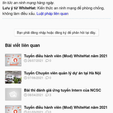
tin tức an ninh mạng hàng ngày.
Lưu ý từ WhiteHat:
Kiến thức an ninh mạng để phòng chống,
không làm điều xấu.
Luật pháp liên quan
Bạn phải đăng nhập hoặc đăng ký để phản hồi tại đây.
Bài viết liên quan
Tuyển điều hành viên (Mod) WhiteHat năm 2021
N
26/07/2021
0
g
à
Tuyển Chuyên viên quản lý dự án tại Hà Nội
y
b
N
07/06/2021
0
ắ
g
t
à
đ
Bài thi đánh giá ứng tuyển Intern của NCSC
y
ầ
b
N
08/04/2021
3
u
ắ
g
t
à
đ
Tuyển điều hành viên (Mod) WhiteHat năm 2021
y
ầ
b
N
01/03/2021
0