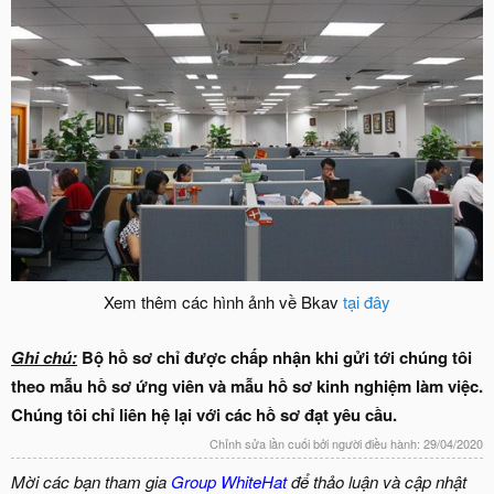
Xem thêm các hình ảnh về Bkav
tại đây
Ghi chú:
Bộ hồ sơ chỉ được chấp nhận khi gửi tới chúng tôi
theo mẫu hồ sơ ứng viên và mẫu hồ sơ kinh nghiệm làm việc.
Chúng tôi chỉ liên hệ lại với các hồ sơ đạt yêu cầu.
Chỉnh sửa lần cuối bởi người điều hành:
29/04/2020
Mời các bạn tham gia
Group WhiteHat
để thảo luận và cập nhật