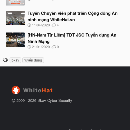
u
ắ
g
t
à
đ
Tuyển Chuyên viên phát triển Cộng đồng An
y
ầ
b
ninh mạng WhiteHat.vn
u
ắ
N
11/04/2020
4
t
g
đ
à
[HN-Nam Từ Liêm] TDT JSC Tuyển dụng An
ầ
y
u
Ninh Mạng
b
N
21/01/2020
0
ắ
g
t
à
đ
T
bkav
tuyển dụng
y
ầ
h
b
u
ắ
ẻ
t
đ
ầ
u
@ 2009 -
2026
Bkav Cyber Security