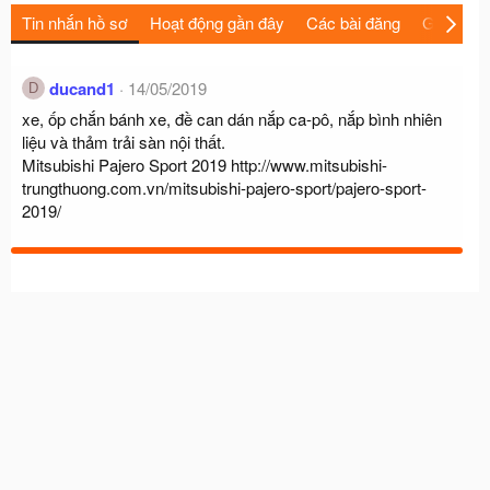
Tin nhắn hồ sơ
Hoạt động gần đây
Các bài đăng
Giới thiệu
ducand1
14/05/2019
D
xe, ốp chắn bánh xe, đề can dán nắp ca-pô, nắp bình nhiên
liệu và thảm trải sàn nội thất.
Mitsubishi Pajero Sport 2019
http://www.mitsubishi-
trungthuong.com.vn/mitsubishi-pajero-sport/pajero-sport-
2019/