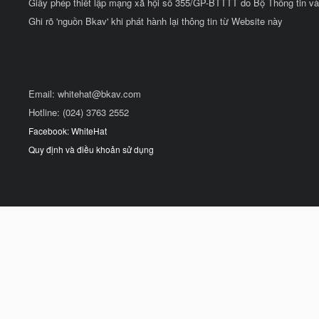
Giấy phép thiết lập mạng xã hội số 355/GP-BTTTT do Bộ Thông tin và
Ghi rõ 'nguồn Bkav' khi phát hành lại thông tin từ Website này
Email:
whitehat@bkav.com
Hotline: (024) 3763 2552
Facebook: WhiteHat
Quy định và điều khoản sử dụng