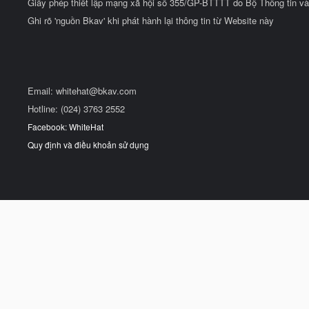
Giấy phép thiết lập mạng xã hội số 355/GP-BTTTT do Bộ Thông tin và
Ghi rõ 'nguồn Bkav' khi phát hành lại thông tin từ Website này
Email:
whitehat@bkav.com
Hotline: (024) 3763 2552
Facebook: WhiteHat
Quy định và điều khoản sử dụng