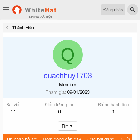
Đăng nhập
Thành viên
Q
quachhuy1703
Member
Tham gia
09/01/2023
Bài viết
Điểm tương tác
Điểm thành tích
11
0
1
Tìm
Tin nhắn hồ sơ
Hoạt động gần đây
Các bài đăng
Giới thiệu