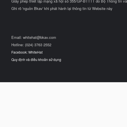
Giấy phép thiết lập mạng xã hội số 355/GP-BTTTT do Bộ Thông tin và
Ghi rõ 'nguồn Bkav' khi phát hành lại thông tin từ Website này
Email:
whitehat@bkav.com
Hotline: (024) 3763 2552
Facebook: WhiteHat
Quy định và điều khoản sử dụng