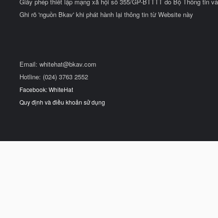
Giấy phép thiết lập mạng xã hội số 355/GP-BTTTT do Bộ Thông tin và
Ghi rõ 'nguồn Bkav' khi phát hành lại thông tin từ Website này
Email:
whitehat@bkav.com
Hotline: (024) 3763 2552
Facebook: WhiteHat
Quy định và điều khoản sử dụng