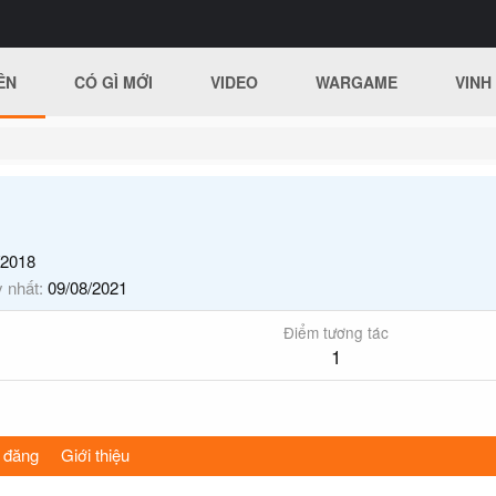
ÊN
CÓ GÌ MỚI
VIDEO
WARGAME
VINH
/2018
y nhất
09/08/2021
Điểm tương tác
1
 đăng
Giới thiệu