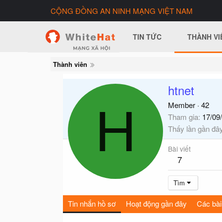
CỘNG ĐỒNG AN NINH MẠNG VIỆT NAM
TIN TỨC
THÀNH VI
Thành viên
htnet
H
Member
·
42
Tham gia
17/09
Thấy lần gần đâ
Bài viết
7
Tìm
Tin nhắn hồ sơ
Hoạt động gần đây
Các bài