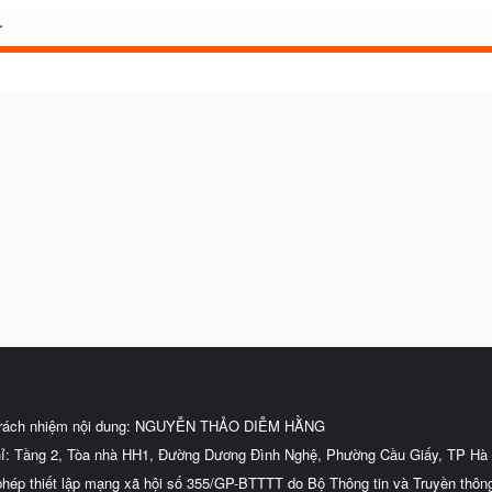
.
trách nhiệm nội dung: NGUYỄN THẢO DIỄM HẰNG
hỉ: Tầng 2, Tòa nhà HH1, Đường Dương Đình Nghệ, Phường Cầu Giấy, TP Hà 
phép thiết lập mạng xã hội số 355/GP-BTTTT do Bộ Thông tin và Truyền thôn