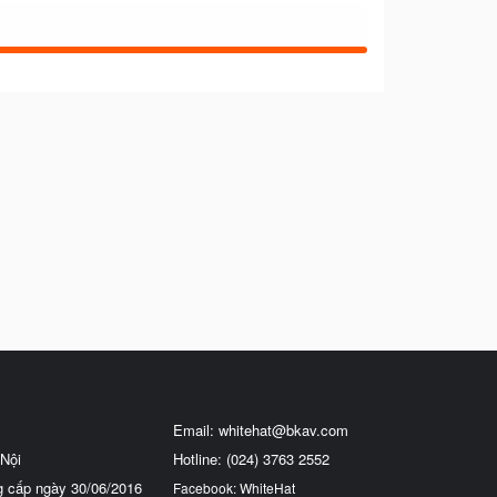
Email:
whitehat@bkav.com
Nội
Hotline: (024) 3763 2552
g cấp ngày 30/06/2016
Facebook: WhiteHat