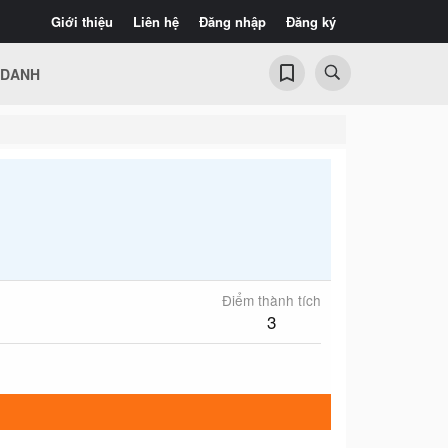
Giới thiệu
Liên hệ
Đăng nhập
Đăng ký
 DANH
Điểm thành tích
3