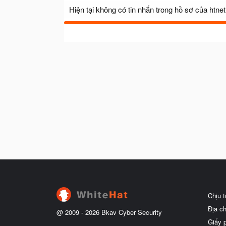
Hiện tại không có tin nhắn trong hồ sơ của htnet
Chịu 
Địa c
@ 2009 -
2026
Bkav Cyber Security
Giấy 