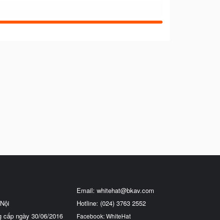
Email:
whitehat@bkav.com
Nội
Hotline: (024) 3763 2552
g cấp ngày 30/06/2016
Facebook: WhiteHat