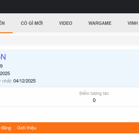
ÊN
CÓ GÌ MỚI
VIDEO
WARGAME
VINH
oN
9
/2025
y nhất
04/12/2025
Điểm tương tác
0
 đăng
Giới thiệu