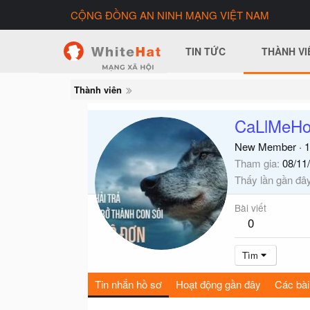
CỘNG ĐỒNG AN NINH MẠNG VIỆT NAM
TIN TỨC
THÀNH VI
Thành viên
CaLlMeH
New Member
·
1
Tham gia
08/11
Thấy lần gần đâ
Bài viết
0
Tìm
Tin nhắn hồ sơ
Hoạt động gần đây
Các bài