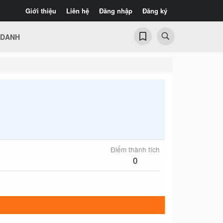
Giới thiệu
Liên hệ
Đăng nhập
Đăng ký
 DANH
Điểm thành tích
0