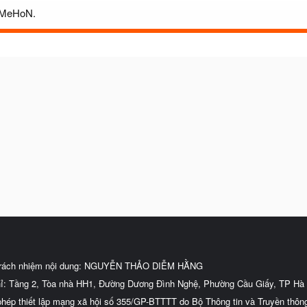
LlMeHoN.
trách nhiệm nội dung: NGUYỄN THẢO DIỄM HẰNG
hỉ: Tầng 2, Tòa nhà HH1, Đường Dương Đình Nghệ, Phường Cầu Giấy, TP Hà 
phép thiết lập mạng xã hội số 355/GP-BTTTT do Bộ Thông tin và Truyền thôn