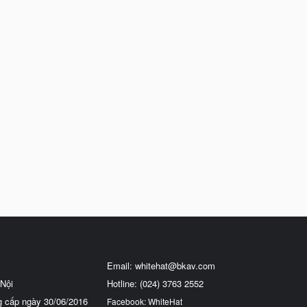
Email:
whitehat@bkav.com
Nội
Hotline: (024) 3763 2552
g cấp ngày 30/06/2016
Facebook: WhiteHat