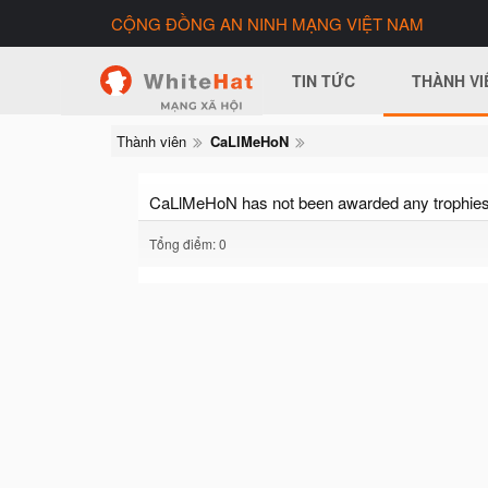
CỘNG ĐỒNG AN NINH MẠNG VIỆT NAM
TIN TỨC
THÀNH VI
Thành viên
CaLlMeHoN
CaLlMeHoN has not been awarded any trophies
Tổng điểm: 0