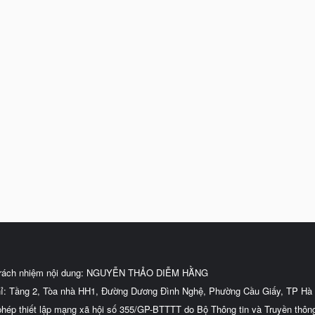
trách nhiệm nội dung: NGUYỄN THẢO DIỄM HẰNG
hỉ: Tầng 2, Tòa nhà HH1, Đường Dương Đình Nghệ, Phường Cầu Giấy, TP Hà 
phép thiết lập mạng xã hội số 355/GP-BTTTT do Bộ Thông tin và Truyền thôn