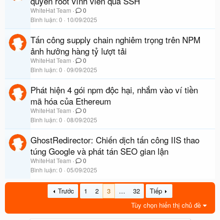
quyền root vĩnh viễn qua SSH
WhiteHat Team
0
Bình luận
0
10/09/2025
Tấn công supply chain nghiêm trọng trên NPM
ảnh hưởng hàng tỷ lượt tải
WhiteHat Team
0
Bình luận
0
09/09/2025
Phát hiện 4 gói npm độc hại, nhắm vào ví tiền
mã hóa của Ethereum
WhiteHat Team
0
Bình luận
0
08/09/2025
GhostRedirector: Chiến dịch tấn công IIS thao
túng Google và phát tán SEO gian lận
WhiteHat Team
0
Bình luận
0
05/09/2025
Trước
1
2
3
…
32
Tiếp
Tùy chọn hiển thị chủ đề