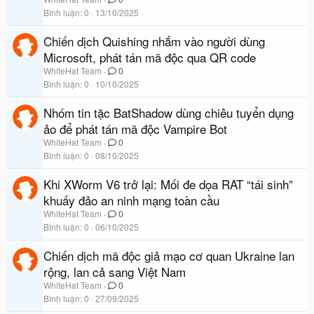
Bình luận
0
13/10/2025
Chiến dịch Quishing nhắm vào người dùng
Microsoft, phát tán mã độc qua QR code
WhiteHat Team
0
Bình luận
0
10/10/2025
Nhóm tin tặc BatShadow dùng chiêu tuyển dụng
ảo để phát tán mã độc Vampire Bot
WhiteHat Team
0
Bình luận
0
08/10/2025
Khi XWorm V6 trở lại: Mối đe dọa RAT “tái sinh”
khuấy đảo an ninh mạng toàn cầu
WhiteHat Team
0
Bình luận
0
06/10/2025
Chiến dịch mã độc giả mạo cơ quan Ukraine lan
rộng, lan cả sang Việt Nam
WhiteHat Team
0
Bình luận
0
27/09/2025