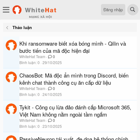
Đăng nhập
Thảo luận
Khi ransomware biết xóa bóng mình - Qilin và
bước tiến của mã độc hiện đại
WhiteHat Team
0
Bình luận
0
29/10/2025
ChaosBot: Mã độc ẩn mình trong Discord, biến
kênh chat thành công cụ ăn cắp dữ liệu
WhiteHat Team
0
Bình luận
0
24/10/2025
Tykit - Công cụ lừa đảo đánh cắp Microsoft 365,
Việt Nam không nằm ngoài tầm ngắm
WhiteHat Team
0
Bình luận
0
23/10/2025
PassiveNeuron tái xuất, đe dọa hệ thống chính