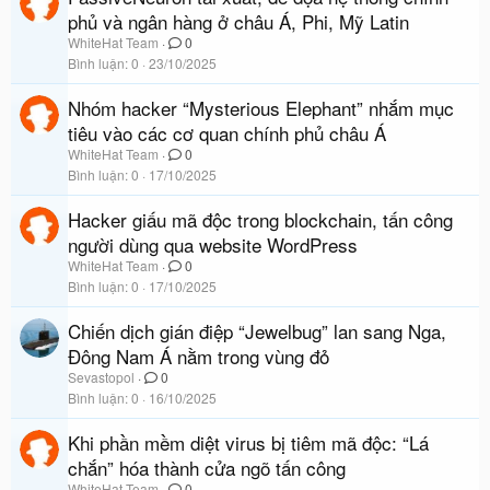
phủ và ngân hàng ở châu Á, Phi, Mỹ Latin
WhiteHat Team
0
Bình luận
0
23/10/2025
Nhóm hacker “Mysterious Elephant” nhắm mục
tiêu vào các cơ quan chính phủ châu Á
WhiteHat Team
0
Bình luận
0
17/10/2025
Hacker giấu mã độc trong blockchain, tấn công
người dùng qua website WordPress
WhiteHat Team
0
Bình luận
0
17/10/2025
Chiến dịch gián điệp “Jewelbug” lan sang Nga,
Đông Nam Á nằm trong vùng đỏ
Sevastopol
0
Bình luận
0
16/10/2025
Khi phần mềm diệt virus bị tiêm mã độc: “Lá
chắn” hóa thành cửa ngõ tấn công
WhiteHat Team
0