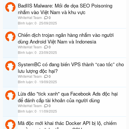
BadIIS Malware: Mối đe dọa SEO Poisoning
nhắm vào Việt Nam và khu vực
WhiteHat Team
0
Bình luận
0
25/09/2025
Chiến dịch trojan ngân hàng nhắm vào người
dùng Android Việt Nam và Indonesia
WhiteHat Team
0
Bình luận
0
23/09/2025
SystemBC có đang biến VPS thành “cao tốc” cho
lưu lượng độc hại?
WhiteHat Team
0
Bình luận
0
19/09/2025
Lừa đảo "tick xanh" qua Facebook Ads độc hại
để đánh cắp tài khoản của người dùng
WhiteHat Team
0
Bình luận
0
11/09/2025
Mã độc mới khai thác Docker API bị lộ, chiếm