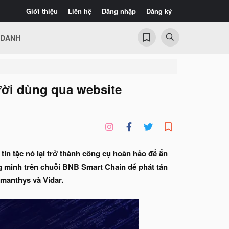
Giới thiệu
Liên hệ
Đăng nhập
Đăng ký
 DANH
ười dùng qua website
in tặc nó lại trở thành công cụ hoàn hảo để ẩn
g minh trên chuỗi BNB Smart Chain để phát tán
manthys và Vidar.