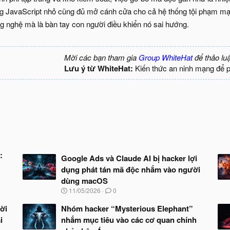
g JavaScript nhỏ cũng đủ mở cánh cửa cho cả hệ thống tội phạm mạ
ng nghệ mà là bàn tay con người điều khiển nó sai hướng.
Mời các bạn tham gia
Group WhiteHat
để thảo lu
Lưu ý từ WhiteHat:
Kiến thức an ninh mạng để 
:
Google Ads và Claude AI bị hacker lợi
dụng phát tán mã độc nhắm vào người
dùng macOS
N
11/05/2026
0
g
à
ời
Nhóm hacker “Mysterious Elephant”
y
i
nhắm mục tiêu vào các cơ quan chính
b