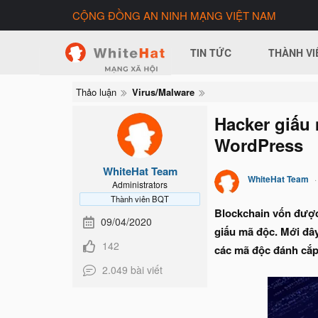
CỘNG ĐỒNG AN NINH MẠNG VIỆT NAM
TIN TỨC
THÀNH VI
Thảo luận
Virus/Malware
Hacker giấu
WordPress
WhiteHat Team
WhiteHat Team
Administrators
Thành viên BQT
Blockchain vốn được 
09/04/2020
giấu mã độc. Mới đâ
142
các mã độc đánh cắp
2.049 bài viết