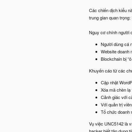
Các chiến dịch kiểu nà
trung gian quan trọng:
Nguy cơ chính người d
Người dùng cá nh
Website doanh n
Blockchain bị “ô
Khuyến cáo từ các ch
Cập nhật WordPr
Xóa mã chèn lạ t
Cảnh giác với cả
Với quản trị viê
Tổ chức doanh n
Vụ việc UNC5142 là ví 
hacker biết tận dụng t