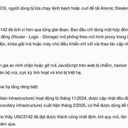
OS, người dùng bị lừa chạy lệnh bash hoặc curl để tải Atomic Stealer
42 đã tinh vi hơn qua từng giai đoạn. Ban đầu chỉ dùng một hợp đồn
p đồng (Router - Logic - Storage) mô phỏng theo mô hình proxy trong
ộc, khóa giải mã hoặc máy chủ điều khiển chỉ với vài thao tác cập nh
 gia an ninh chặn hoặc gỡ mã JavaScript trên web bị nhiễm, hacker
àn bộ mã, cực kỳ linh hoạt và khó bị triệt hạ.
ai hạ tầng riêng biệt:
Main infrastructure) hoạt động từ tháng 11/2024, được cập nhật đều đ
condary infrastructure) xuất hiện tháng 2/2025, có thể được dùng để
o thấy UNC5142 đã đạt được thành công nhất định, khi quy mô, tần 
 năm qua.