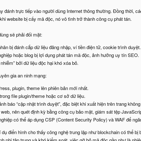
y đánh trực tiếp vào người dùng Internet thông thường. Đồng thời, c
 khi website bị cấy mã độc, nó vô tình trở thành công cụ phát tán.
ùng sẽ phải đối mặt:
ân bị đánh cắp dữ liệu đăng nhập, ví tiền điện tử, cookie trình duyệt.
ghiệp hoặc blog bị lợi dụng phát tán mã độc, ảnh hưởng uy tín SEO.
 nhiễm” bởi dữ liệu độc hại khó xóa bỏ.
uyên gia an ninh mạng:
ess, plugin, theme lên phiên bản mới nhất.
rong file plugin/theme hoặc cơ sở dữ liệu.
nh báo “cập nhật trình duyệt”, đặc biệt khi xuất hiện trên trang không
n web, nên quét định kỳ bằng công cụ bảo mật, giám sát tệp JavaScri
ghiệp có thể áp dụng CSP (Content Security Policy) và WAF để ngăn
dụ điển hình cho thấy công nghệ trung lập như blockchain có thể bị 
ính phi tập trung và khó kiểm soát, việc gỡ bỏ mã độc gần như là nhi