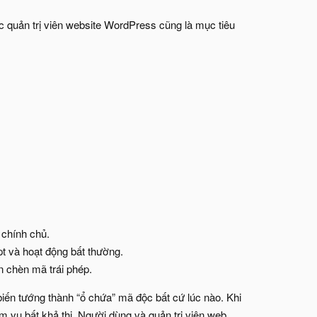
ác quản trị viên website WordPress cũng là mục tiêu
 chính chủ.
pt và hoạt động bất thường.
 chèn mã trái phép.
biến tướng thành “ổ chứa” mã độc bất cứ lúc nào. Khi
ệm vụ bất khả thi. Người dùng và quản trị viên web