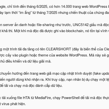
le, chỉ tính đến tháng 6/2025, có hơn 14.000 trang web WordPress 
tạm thời “im ắng” từ tháng 7/2025 nhưng chiến thuật của chúng đang
ên server ẩn danh hoặc file-sharing như trước, UNC5142 giấu mã độc
 khả thi. Một khi mã độc đã được ghi vào blockchain, nó tồn tại vĩnh 
g một trình tải đa tầng có tên CLEARSHORT (đây là biến thể của Cle
ược cấy vào plugin hoặc theme của website WordPress. Mã này sẽ g
hủ điều khiển và dữ liệu giải mã.
 chuyển hướng đến trang web giả mạo cập nhật trình duyệt (fake upda
hiến người dùng khó nhận ra. Khi truy cập, nạn nhân bị dụ chạy một
ể tải và chạy mã độc đánh cắp dữ liệu.
ải xuống file HTA từ MediaFire, chạy PowerShell để tải mã độc thực t
 virus phát hiện.