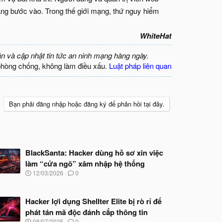
ng bước vào. Trong thế giới mạng, thứ nguy hiểm
WhiteHat
ận và cập nhật tin tức an ninh mạng hàng ngày.
phòng chống, không làm điều xấu.
Luật pháp liên quan
Bạn phải đăng nhập hoặc đăng ký để phản hồi tại đây.
BlackSanta: Hacker dùng hồ sơ xin việc
làm “cửa ngõ” xâm nhập hệ thống
N
12/03/2026
0
g
à
y
Hacker lợi dụng Shellter Elite bị rò rỉ để
b
phát tán mã độc đánh cắp thông tin
ắ
t
N
08/07/2025
0