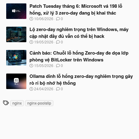
t
à
Patch Tuesday tháng 6: Microsoft vá 198 lỗ
đ
y
ầ
hổng, xử lý 3 zero-day đang bị khai thác
b
u
N
10/06/2026
0
ắ
g
t
à
Lộ zero-day nghiêm trọng trên Windows, máy
đ
y
ầ
cập nhật đầy đủ vẫn có thể bị hack
b
u
N
19/05/2026
0
ắ
g
t
à
Cảnh báo: Chuỗi lỗ hổng Zero-day đe dọa lớp
đ
y
ầ
phòng vệ BitLocker trên Windows
b
u
N
15/05/2026
0
ắ
g
t
à
Ollama dính lỗ hổng zero-day nghiêm trọng gây
đ
y
ầ
rò rỉ bộ nhớ hệ thống
b
u
N
24/04/2026
0
ắ
g
t
à
đ
T
nginx
nginx-poolslip
y
ầ
h
b
u
ắ
ẻ
t
đ
ầ
u