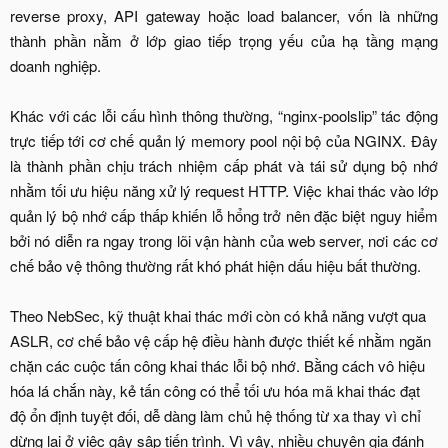
reverse proxy, API gateway hoặc load balancer, vốn là những
thành phần nằm ở lớp giao tiếp trọng yếu của hạ tầng mạng
doanh nghiệp.
Khác với các lỗi cấu hình thông thường, “nginx-poolslip” tác động
trực tiếp tới cơ chế quản lý memory pool nội bộ của NGINX. Đây
là thành phần chịu trách nhiệm cấp phát và tái sử dụng bộ nhớ
nhằm tối ưu hiệu năng xử lý request HTTP. Việc khai thác vào lớp
quản lý bộ nhớ cấp thấp khiến lỗ hổng trở nên đặc biệt nguy hiểm
bởi nó diễn ra ngay trong lõi vận hành của web server, nơi các cơ
chế bảo vệ thông thường rất khó phát hiện dấu hiệu bất thường.
Theo NebSec, kỹ thuật khai thác mới còn có khả năng vượt qua
ASLR, cơ chế bảo vệ cấp hệ điều hành được thiết kế nhằm ngăn
chặn các cuộc tấn công khai thác lỗi bộ nhớ. Bằng cách vô hiệu
hóa lá chắn này, kẻ tấn công có thể tối ưu hóa mã khai thác đạt
độ ổn định tuyệt đối, dễ dàng làm chủ hệ thống từ xa thay vì chỉ
dừng lại ở việc gây sập tiến trình. Vì vậy, nhiều chuyên gia đánh