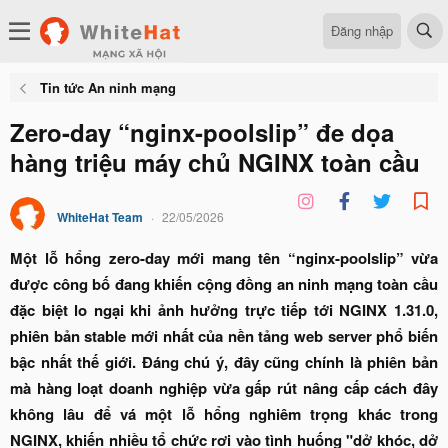
Đăng nhập
Tin tức An ninh mạng
Zero-day “nginx-poolslip” đe dọa
hàng triệu máy chủ NGINX toàn cầu
WhiteHat Team
22/05/2026
Một lỗ hổng zero-day mới mang tên “nginx-poolslip” vừa
được công bố đang khiến cộng đồng an ninh mạng toàn cầu
đặc biệt lo ngại khi ảnh hưởng trực tiếp tới NGINX 1.31.0,
phiên bản stable mới nhất của nền tảng web server phổ biến
bậc nhất thế giới. Đáng chú ý, đây cũng chính là phiên bản
mà hàng loạt doanh nghiệp vừa gấp rút nâng cấp cách đây
không lâu để vá một lỗ hổng nghiêm trọng khác trong
NGINX, khiến nhiều tổ chức rơi vào tình huống "dở khóc, dở