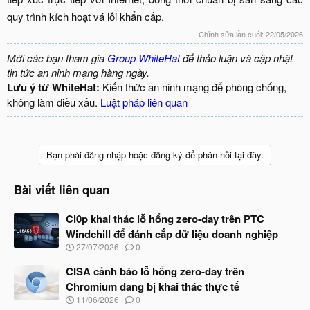
quy trình kích hoạt vá lỗi khẩn cấp.​
Chỉnh sửa lần cuối:
22/05/2026
Mời các bạn tham gia
Group WhiteHat
để thảo luận và cập nhật
tin tức an ninh mạng hàng ngày.
Lưu ý từ WhiteHat:
Kiến thức an ninh mạng để phòng chống,
không làm điều xấu.
Luật pháp liên quan
Bạn phải đăng nhập hoặc đăng ký để phản hồi tại đây.
Bài viết liên quan
Cl0p khai thác lỗ hổng zero-day trên PTC
Windchill để đánh cắp dữ liệu doanh nghiệp
N
27/07/2026
0
g
à
CISA cảnh báo lỗ hổng zero-day trên
y
Chromium đang bị khai thác thực tế
b
N
11/06/2026
0
ắ
g