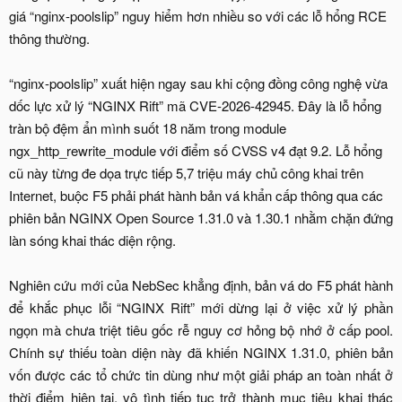
giá “nginx-poolslip” nguy hiểm hơn nhiều so với các lỗ hổng RCE
thông thường.
“nginx-poolslip” xuất hiện ngay sau khi cộng đồng công nghệ vừa
dốc lực xử lý “NGINX Rift” mã CVE-2026-42945. Đây là lỗ hổng
tràn bộ đệm ẩn mình suốt 18 năm trong module
ngx_http_rewrite_module với điểm số CVSS v4 đạt 9.2. Lỗ hổng
cũ này từng đe dọa trực tiếp 5,7 triệu máy chủ công khai trên
Internet, buộc F5 phải phát hành bản vá khẩn cấp thông qua các
phiên bản NGINX Open Source 1.31.0 và 1.30.1 nhằm chặn đứng
làn sóng khai thác diện rộng.
Nghiên cứu mới của NebSec khẳng định, bản vá do F5 phát hành
để khắc phục lỗi “NGINX Rift” mới dừng lại ở việc xử lý phần
ngọn mà chưa triệt tiêu gốc rễ nguy cơ hỏng bộ nhớ ở cấp pool.
Chính sự thiếu toàn diện này đã khiến NGINX 1.31.0, phiên bản
vốn được các tổ chức tin dùng như một giải pháp an toàn nhất ở
thời điểm hiện tại, vô tình tiếp tục trở thành mục tiêu khai thác