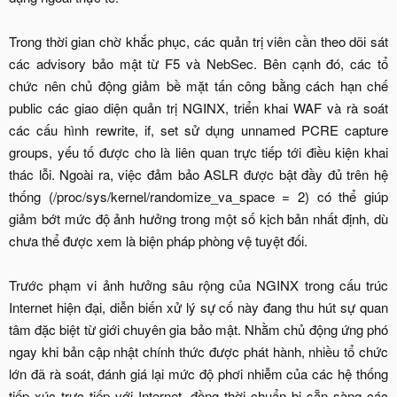
Trong thời gian chờ khắc phục, các quản trị viên cần theo dõi sát
các advisory bảo mật từ F5 và NebSec. Bên cạnh đó, các tổ
chức nên chủ động giảm bề mặt tấn công bằng cách hạn chế
public các giao diện quản trị NGINX, triển khai WAF và rà soát
các cấu hình rewrite, if, set sử dụng unnamed PCRE capture
groups, yếu tố được cho là liên quan trực tiếp tới điều kiện khai
thác lỗi. Ngoài ra, việc đảm bảo ASLR được bật đầy đủ trên hệ
thống (/proc/sys/kernel/randomize_va_space = 2) có thể giúp
giảm bớt mức độ ảnh hưởng trong một số kịch bản nhất định, dù
chưa thể được xem là biện pháp phòng vệ tuyệt đối.
Trước phạm vi ảnh hưởng sâu rộng của NGINX trong cấu trúc
Internet hiện đại, diễn biến xử lý sự cố này đang thu hút sự quan
tâm đặc biệt từ giới chuyên gia bảo mật. Nhằm chủ động ứng phó
ngay khi bản cập nhật chính thức được phát hành, nhiều tổ chức
lớn đã rà soát, đánh giá lại mức độ phơi nhiễm của các hệ thống
tiếp xúc trực tiếp với Internet, đồng thời chuẩn bị sẵn sàng các