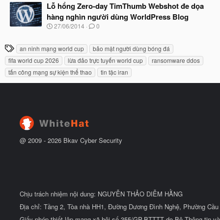
t
Lỗ hổng Zero-day TimThumb Webshot đe dọa
y
đ
b
hàng nghìn người dùng WorldPress Blog
ầ
ắ
N
u
27/06/2014
0
t
g
đ
à
ầ
T
an ninh mạng world cup
bảo mật người dùng bóng đá
y
u
h
b
fifa world cup 2026
lừa đảo trực tuyến world cup
ransomware ddos
ắ
ẻ
tấn công mạng sự kiện thể thao
tin tặc iran
t
đ
ầ
u
@ 2009 -
2026
Bkav Cyber Security
Chịu trách nhiệm nội dung: NGUYỄN THẢO DIỄM HẰNG
Địa chỉ: Tầng 2, Tòa nhà HH1, Đường Dương Đình Nghệ, Phường Cầu 
Giấy phép thiết lập mạng xã hội số 355/GP-BTTTT do Bộ Thông tin và