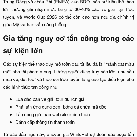
Trung Đông và châu Phi (EMEA) của BDO, các sự kiện thể thao
lớn thường ghi nhận mức tăng từ 30-40% các vụ gian lận trực
tuyến, và World Cup 2026 có thể còn cao hơn nếu địa chính trị
giữa Mỹ và Iran vẫn căng thẳng.​
Gia tăng nguy cơ tấn công trong các
sự kiện lớn​
Các sự kiện thể thao quy mô toàn cầu từ lâu đã là “mảnh đất màu
mỡ” cho tội phạm mạng. Lượng người dùng truy cập lớn, nhu cầu
mua vé, đặt tour và theo dõi trực tuyến tăng cao tạo điều kiện cho
các hình thức tấn công như:​
Lừa đảo bán vé giả, tour du lịch giả​
Phát tán ứng dụng xem bóng đá chứa mã độc​
Tấn công giả mạo website chính thức​
Đánh cắp thông tin thanh toán​
Từ các dấu hiệu này, chuyên gia WhiteHat dự đoán các cuộc tấn