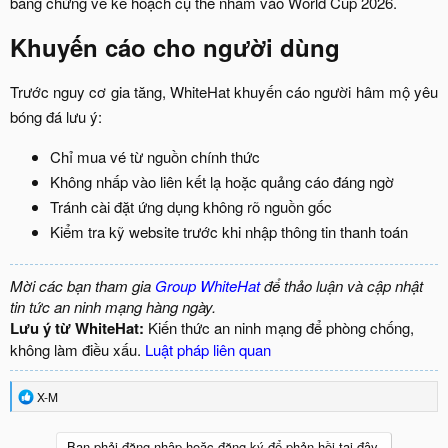
bằng chứng về kế hoạch cụ thể nhắm vào World Cup 2026.​
Khuyến cáo cho người dùng​
Trước nguy cơ gia tăng, WhiteHat khuyến cáo người hâm mộ yêu
bóng đá lưu ý:
Chỉ mua vé từ nguồn chính thức
Không nhấp vào liên kết lạ hoặc quảng cáo đáng ngờ
Tránh cài đặt ứng dụng không rõ nguồn gốc
Kiểm tra kỹ website trước khi nhập thông tin thanh toán
Mời các bạn tham gia
Group WhiteHat
để thảo luận và cập nhật
tin tức an ninh mạng hàng ngày.
Lưu ý từ WhiteHat:
Kiến thức an ninh mạng để phòng chống,
không làm điều xấu.
Luật pháp liên quan
R
X-M
e
a
c
Bạn phải đăng nhập hoặc đăng ký để phản hồi tại đây.