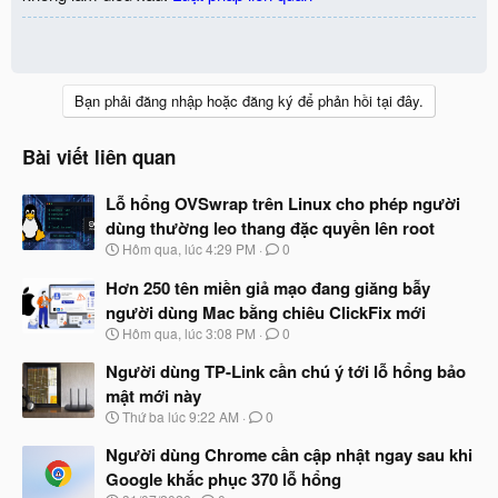
Bạn phải đăng nhập hoặc đăng ký để phản hồi tại đây.
Bài viết liên quan
Lỗ hổng OVSwrap trên Linux cho phép người
dùng thường leo thang đặc quyền lên root
N
Hôm qua, lúc 4:29 PM
0
g
à
Hơn 250 tên miền giả mạo đang giăng bẫy
y
người dùng Mac bằng chiêu ClickFix mới
b
N
Hôm qua, lúc 3:08 PM
0
ắ
g
t
à
Người dùng TP-Link cần chú ý tới lỗ hổng bảo
đ
y
ầ
mật mới này
b
u
N
Thứ ba lúc 9:22 AM
0
ắ
g
t
à
Người dùng Chrome cần cập nhật ngay sau khi
đ
y
ầ
Google khắc phục 370 lỗ hổng
b
u