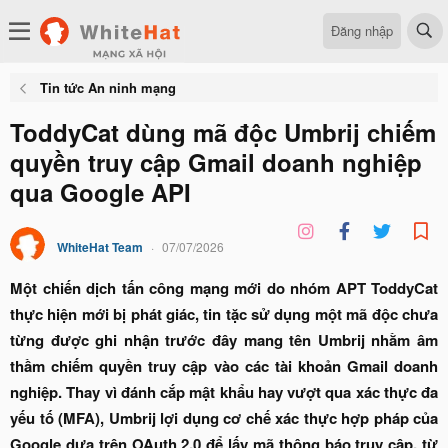
Đăng nhập
Tin tức An ninh mạng
ToddyCat dùng mã độc Umbrij chiếm
quyền truy cập Gmail doanh nghiệp
qua Google API
WhiteHat Team
07/07/2026
Một chiến dịch tấn công mạng mới do nhóm APT ToddyCat
thực hiện mới bị phát giác, tin tặc sử dụng một mã độc chưa
từng được ghi nhận trước đây mang tên Umbrij nhằm âm
thầm chiếm quyền truy cập vào các tài khoản Gmail doanh
nghiệp. Thay vì đánh cắp mật khẩu hay vượt qua xác thực đa
yếu tố (MFA), Umbrij lợi dụng cơ chế xác thực hợp pháp của
Google dựa trên OAuth 2.0 để lấy mã thông báo truy cập, từ