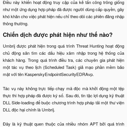
Điều này khiến hoạt động truy cập của kẻ tấn công trông giống
như một ứng dụng hợp pháp đã được người dùng cấp quyền, gây
khó khăn cho việc phát hiện nếu chỉ theo dõi các phiên đăng nhập
thông thường.​
Chiến dịch được phát hiện như thế nào?​
Umbrij được phát hiện trong quá trình Threat Hunting hoạt động
chủ động săn tìm các dấu hiệu xâm nhập trong hệ thống của
khách hàng. Trong quá trình điều tra, các chuyên gia phát hiện
một tác vụ theo lịch (Scheduled Task) giả mạo phần mềm bảo
mật với tên KasperskyEndpointSecurityEDRAvp.
Tác vụ này không trực tiếp chạy mã độc mà khởi động một tệp
thực thi hợp pháp đã được ký số. Sau đó, tin tặc lợi dụng kỹ thuật
DLL Side-loading để buộc chương trình hợp pháp tải một thư viện
DLL độc hại chính là Umbrij.
Đây là kỹ thuật quen thuộc của nhiều nhóm APT bởi quá trình