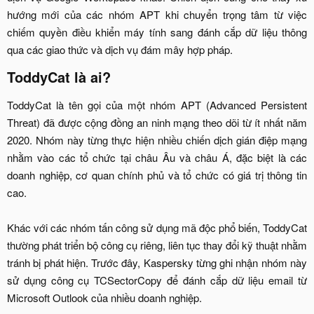
hướng mới của các nhóm APT khi chuyển trọng tâm từ việc
chiếm quyền điều khiển máy tính sang đánh cắp dữ liệu thông
qua các giao thức và dịch vụ đám mây hợp pháp.​
ToddyCat là ai?​
ToddyCat là tên gọi của một nhóm APT (Advanced Persistent
Threat) đã được cộng đồng an ninh mạng theo dõi từ ít nhất năm
2020. Nhóm này từng thực hiện nhiều chiến dịch gián điệp mạng
nhằm vào các tổ chức tại châu Âu và châu Á, đặc biệt là các
doanh nghiệp, cơ quan chính phủ và tổ chức có giá trị thông tin
cao.
Khác với các nhóm tấn công sử dụng mã độc phổ biến, ToddyCat
thường phát triển bộ công cụ riêng, liên tục thay đổi kỹ thuật nhằm
tránh bị phát hiện. Trước đây, Kaspersky từng ghi nhận nhóm này
sử dụng công cụ TCSectorCopy để đánh cắp dữ liệu email từ
Microsoft Outlook của nhiều doanh nghiệp.