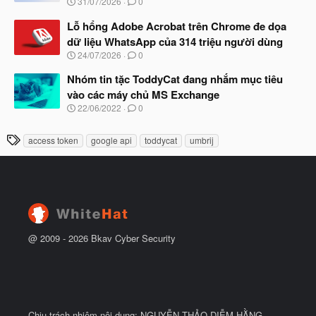
N
31/07/2026
0
ắ
g
t
à
Lỗ hổng Adobe Acrobat trên Chrome đe dọa
đ
y
ầ
dữ liệu WhatsApp của 314 triệu người dùng
b
u
N
24/07/2026
0
ắ
g
t
à
Nhóm tin tặc ToddyCat đang nhắm mục tiêu
đ
y
ầ
vào các máy chủ MS Exchange
b
u
N
22/06/2022
0
ắ
g
t
à
đ
T
access token
google api
toddycat
umbrij
y
ầ
h
b
u
ắ
ẻ
t
đ
ầ
u
@ 2009 -
2026
Bkav Cyber Security
Chịu trách nhiệm nội dung: NGUYỄN THẢO DIỄM HẰNG