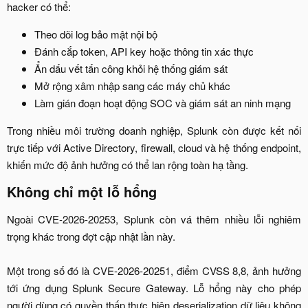
hacker có thể:​
Theo dõi log bảo mật nội bộ​
Đánh cắp token, API key hoặc thông tin xác thực​
Ẩn dấu vết tấn công khỏi hệ thống giám sát​
Mở rộng xâm nhập sang các máy chủ khác​
Làm gián đoạn hoạt động SOC và giám sát an ninh mạng​
Trong nhiều môi trường doanh nghiệp, Splunk còn được kết nối
trực tiếp với Active Directory, firewall, cloud và hệ thống endpoint,
khiến mức độ ảnh hưởng có thể lan rộng toàn hạ tầng.​
Không chỉ một lỗ hổng​
Ngoài CVE-2026-20253, Splunk còn vá thêm nhiều lỗi nghiêm
trọng khác trong đợt cập nhật lần này.
Một trong số đó là CVE-2026-20251, điểm CVSS 8,8, ảnh hưởng
tới ứng dụng Splunk Secure Gateway. Lỗ hổng này cho phép
người dùng có quyền thấp thực hiện deserialization dữ liệu không