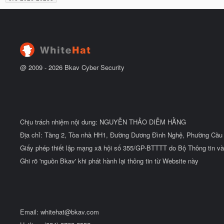
ắ
ẻ
t
đ
ầ
u
@ 2009 -
2026
Bkav Cyber Security
Chịu trách nhiệm nội dung: NGUYỄN THẢO DIỄM HẰNG
Địa chỉ: Tầng 2, Tòa nhà HH1, Đường Dương Đình Nghệ, Phường Cầu 
Giấy phép thiết lập mạng xã hội số 355/GP-BTTTT do Bộ Thông tin và
Ghi rõ 'nguồn Bkav' khi phát hành lại thông tin từ Website này
Email:
whitehat@bkav.com