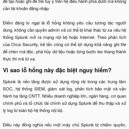
để tạo hoặc ghi đè file tùy ý trên hệ điều hành phía dưới mà không
cần tài khoản đăng nhập.
Điểm đáng lo ngại là lỗ hổng không yêu cầu tương tác người
dùng, không cần quyền admin và có thể bị khai thác từ xa nếu hệ
thống Splunk mở ra mạng nội bộ hoặc Internet. Theo phân tích
của Orca Security, kẻ tấn công có thể lợi dụng khả năng ghi file
để chèn mã độc, phá hủy dữ liệu hoặc từng bước leo thang thành
thực thi mã từ xa.​
Vì sao lỗ hổng này đặc biệt nguy hiểm?​
Splunk là nền tảng được sử dụng rộng rãi trong các trung tâm
SOC, hệ thống SIEM, giám sát log, phân tích bảo mật và vận
hành hạ tầng CNTT. Nhiều doanh nghiệp lớn, ngân hàng, cơ quan
chính phủ và tổ chức tài chính sử dụng Splunk để thu thập và xử
lý log từ toàn bộ hệ thống nội bộ.
Điều này đồng nghĩa nếu một máy chủ Splunk bị chiếm quyền,