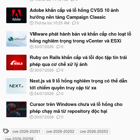
g
à
Adobe khẩn cấp vá lỗ hổng CVSS 10 ảnh
y
hưởng nền tảng Campaign Classic
b
N
Thứ ba lúc 10:25 AM
0
ắ
g
t
à
VMware phát hành bản vá khẩn cấp cho loạt lỗ
đ
y
ầ
hổng nghiêm trọng trong vCenter và ESXi
b
u
N
30/07/2026
0
ắ
g
t
à
Ruby on Rails khẩn cấp vá lỗi đọc tập tin trái
đ
y
ầ
phép qua cơ chế xử lý ảnh
b
u
N
30/07/2026
0
ắ
g
t
à
Next.js vá 9 lỗ hổng nghiêm trọng có thể dẫn
đ
y
ầ
tới chiếm quyền truy cập từ xa
b
u
N
24/07/2026
0
ắ
g
t
à
Cursor trên Windows chưa vá lỗ hổng cho
đ
y
ầ
phép chạy mã từ repository độc hại
b
u
N
20/07/2026
0
ắ
g
t
à
đ
T
cve-2026-20251
cve-2026-20252
cve-2026-20253
y
ầ
h
b
u
cve-2026-20258