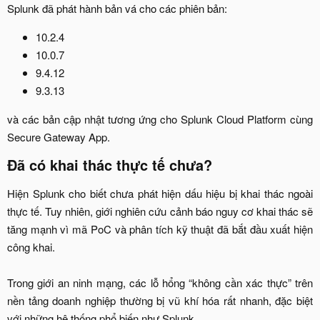
Splunk đã phát hành bản vá cho các phiên bản:​
10.2.4​
10.0.7​
9.4.12​
9.3.13​
và các bản cập nhật tương ứng cho Splunk Cloud Platform cùng
Secure Gateway App.​
Đã có khai thác thực tế chưa?​
Hiện Splunk cho biết chưa phát hiện dấu hiệu bị khai thác ngoài
thực tế. Tuy nhiên, giới nghiên cứu cảnh báo nguy cơ khai thác sẽ
tăng mạnh vì mã PoC và phân tích kỹ thuật đã bắt đầu xuất hiện
công khai.
Trong giới an ninh mạng, các lỗ hổng “không cần xác thực” trên
nền tảng doanh nghiệp thường bị vũ khí hóa rất nhanh, đặc biệt
với những hệ thống phổ biến như Splunk.​