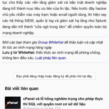
tục cho thấy các nền tảng giám sát và bảo mật doanh nghiệp
đang trở thành mục tiêu ưu tiên của tin tặc. Nếu trước đây hacker
chủ yếu nhắm vào máy trạm hoặc email người dùng, thì hiện nay
các hệ thống SIEM, quản lý log và giám sát hạ tầng như Splunk
đang dần trở thành “cửa ngõ trung tâm” để chiếm quyền toàn bộ
mạng doanh nghiệp.​
Mời các bạn tham gia
Group WhiteHat
để thảo luận và cập nhật
tin tức an ninh mạng hàng ngày.
Lưu ý từ WhiteHat:
Kiến thức an ninh mạng để phòng chống,
không làm điều xấu.
Luật pháp liên quan
Bạn phải đăng nhập hoặc đăng ký để phản hồi tại đây.
Bài viết liên quan
cPanel vá lỗ hổng nghiêm trọng cho phép thực
thi SQL với quyền root cơ sở dữ liệu
N
Thứ tư lúc 11:12 AM
0