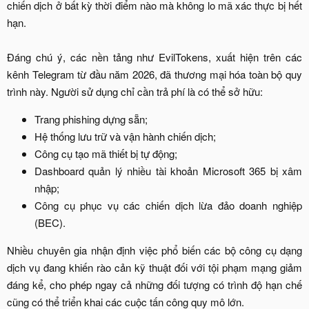
chiến dịch ở bất kỳ thời điểm nào mà không lo mã xác thực bị hết
hạn.
Đáng chú ý, các nền tảng như EvilTokens, xuất hiện trên các
kênh Telegram từ đầu năm 2026, đã thương mại hóa toàn bộ quy
trình này. Người sử dụng chỉ cần trả phí là có thể sở hữu:​
Trang phishing dựng sẵn;​
Hệ thống lưu trữ và vận hành chiến dịch;​
Công cụ tạo mã thiết bị tự động;​
Dashboard quản lý nhiều tài khoản Microsoft 365 bị xâm
nhập;​
Công cụ phục vụ các chiến dịch lừa đảo doanh nghiệp
(BEC).​
Nhiều chuyên gia nhận định việc phổ biến các bộ công cụ dạng
dịch vụ đang khiến rào cản kỹ thuật đối với tội phạm mạng giảm
đáng kể, cho phép ngay cả những đối tượng có trình độ hạn chế
cũng có thể triển khai các cuộc tấn công quy mô lớn.​