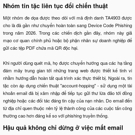
Nhóm tin tặc liên tục đổi chiến thuật​
Một nhóm đe dọa được theo dõi với mã định danh TA4903 được
cho là đã gần như chuyển hoàn toàn sang Device Code Phishing
trong năm 2026. Trong các chiến dịch gần đây, nhóm này giả
mạo cơ quan chính phủ hoặc bộ phận nhân sự doanh nghiệp để
gửi các tệp PDF chứa mã QR độc hại.
Khi người dùng quét mã, họ được chuyển hướng qua các hạ tầng
đám mây trung gian tới những trang web được thiết kế tinh vi
nhằm hướng dẫn hoàn tất quá trình xác thực thiết bị. Ngoài ra, tin
tặc còn áp dụng chiến thuật "account-hopping" - sử dụng một tài
khoản email đã bị xâm nhập để tiếp tục gửi thư lừa đảo tới đồng
nghiệp hoặc các đối tác đáng tin cậy của nạn nhân. Do email đến
từ địa chỉ quen thuộc nên tỷ lệ thành công của các cuộc tấn công
thường cao hơn đáng kể so với phishing truyền thống.​
Hậu quả không chỉ dừng ở việc mất email​