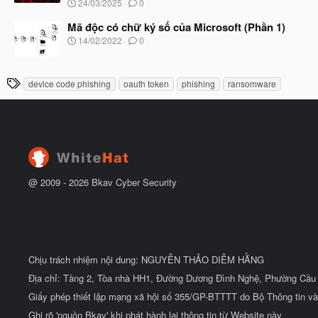
N
24/03/2025
0
ắ
g
t
à
Mã độc có chữ ký số của Microsoft (Phần 1)
đ
y
ầ
N
14/02/2022
0
b
u
g
ắ
à
t
y
T
đ
device code phishing
oauth token
phishing
ransomware
b
ầ
h
ắ
u
t
ẻ
đ
ầ
u
@ 2009 -
2026
Bkav Cyber Security
Chịu trách nhiệm nội dung: NGUYỄN THẢO DIỄM HẰNG
Địa chỉ: Tầng 2, Tòa nhà HH1, Đường Dương Đình Nghệ, Phường Cầu 
Giấy phép thiết lập mạng xã hội số 355/GP-BTTTT do Bộ Thông tin và
Ghi rõ 'nguồn Bkav' khi phát hành lại thông tin từ Website này