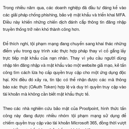
Trong nhiều năm qua, các doanh nghiệp đã đầu tư đáng kể vào
các giải pháp chống phishing, bảo vệ mật khẩu và triển khai MFA.
Điều này khiến những chiến dịch đánh cắp thông tin đăng nhập
truyền thống trở nên khó thành công hơn.
Để thích nghi, tội phạm mạng đang chuyển sang khai thác những
điểm yếu trong quy trình xác thực hợp pháp thay vì cố gắng lấy
trực tiếp mật khẩu của nạn nhân. Thay vì yêu cầu người dùng
nhập tên đăng nhập và mật khẩu vào một website giả mạo, kẻ tấn
công tìm cách lừa họ cấp quyền truy cập cho một ứng dụng độc
hại. Khi điều đó xảy ra, tin tặc có thể nhận được các mã thông
báo xác thực (OAuth Token) hợp lệ và duy trì quyền truy cập vào
tài khoản mà không cần biết mật khẩu thực tế.
Theo các nhà nghiên cứu bảo mật của Proofpoint, hình thức tấn
công này đang được nhiều nhóm tội phạm mạng sử dụng để
chiếm quyền truy cập vào tài khoản Microsoft 365, đồng thời vượt