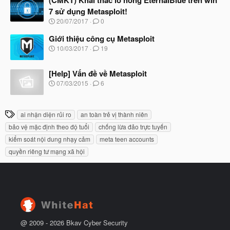
(CMKT) Khai thác lỗ hổng EternalBlue trên win
đ
y
ầ
7 sử dụng Metasploit!
b
u
N
20/07/2017
0
ắ
g
t
à
Giới thiệu công cụ Metasploit
đ
y
ầ
N
10/03/2017
19
b
u
g
ắ
à
t
[Help] Vấn đề về Metasploit
y
đ
b
N
07/03/2015
6
ầ
ắ
g
u
t
à
đ
y
T
ầ
ai nhận diện rủi ro
an toàn trẻ vị thành niên
b
u
h
ắ
bảo vệ mặc định theo độ tuổi
chống lừa đảo trực tuyến
t
ẻ
kiểm soát nội dung nhạy cảm
meta teen accounts
đ
ầ
quyền riêng tư mạng xã hội
u
@ 2009 -
2026
Bkav Cyber Security