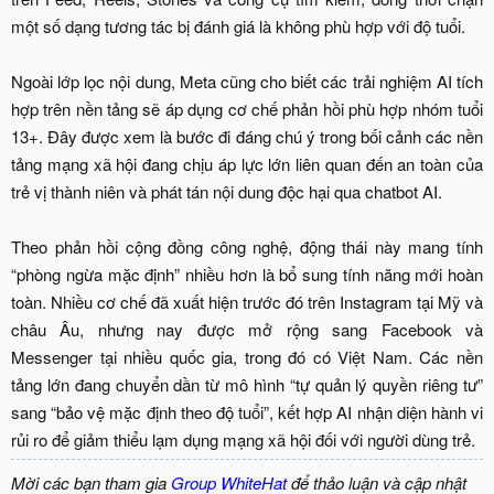
một số dạng tương tác bị đánh giá là không phù hợp với độ tuổi.
Ngoài lớp lọc nội dung, Meta cũng cho biết các trải nghiệm AI tích
hợp trên nền tảng sẽ áp dụng cơ chế phản hồi phù hợp nhóm tuổi
13+. Đây được xem là bước đi đáng chú ý trong bối cảnh các nền
tảng mạng xã hội đang chịu áp lực lớn liên quan đến an toàn của
trẻ vị thành niên và phát tán nội dung độc hại qua chatbot AI.
Theo phản hồi cộng đồng công nghệ, động thái này mang tính
“phòng ngừa mặc định” nhiều hơn là bổ sung tính năng mới hoàn
toàn. Nhiều cơ chế đã xuất hiện trước đó trên Instagram tại Mỹ và
châu Âu, nhưng nay được mở rộng sang Facebook và
Messenger tại nhiều quốc gia, trong đó có Việt Nam. Các nền
tảng lớn đang chuyển dần từ mô hình “tự quản lý quyền riêng tư”
sang “bảo vệ mặc định theo độ tuổi”, kết hợp AI nhận diện hành vi
rủi ro để giảm thiểu lạm dụng mạng xã hội đối với người dùng trẻ.​
Mời các bạn tham gia
Group WhiteHat
để thảo luận và cập nhật