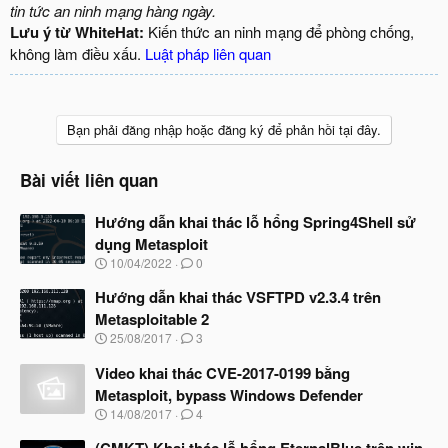
tin tức an ninh mạng hàng ngày.
Lưu ý từ WhiteHat:
Kiến thức an ninh mạng để phòng chống,
không làm điều xấu.
Luật pháp liên quan
Bạn phải đăng nhập hoặc đăng ký để phản hồi tại đây.
Bài viết liên quan
Hướng dẫn khai thác lỗ hổng Spring4Shell sử
dụng Metasploit
N
10/04/2022
0
g
à
Hướng dẫn khai thác VSFTPD v2.3.4 trên
y
Metasploitable 2
b
N
25/08/2017
3
ắ
g
t
à
Video khai thác CVE-2017-0199 bằng
đ
y
ầ
Metasploit, bypass Windows Defender
b
u
N
14/08/2017
4
ắ
g
t
à