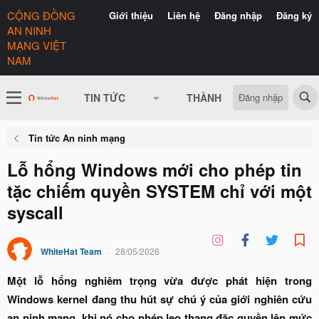
CỘNG ĐỒNG
Giới thiệu
Liên hệ
Đăng nhập
Đăng ký
AN NINH
MẠNG VIỆT
NAM
Đăng nhập
TIN TỨC
THÀNH VIÊN
CÓ GÌ 
Tin tức An ninh mạng
Lỗ hổng Windows mới cho phép tin
tặc chiếm quyền SYSTEM chỉ với một
syscall
WhiteHat Team
28/05/2026
Một lỗ hổng nghiêm trọng vừa được phát hiện trong
Windows kernel đang thu hút sự chú ý của giới nghiên cứu
an ninh mạng, khi nó cho phép leo thang đặc quyền lên mức