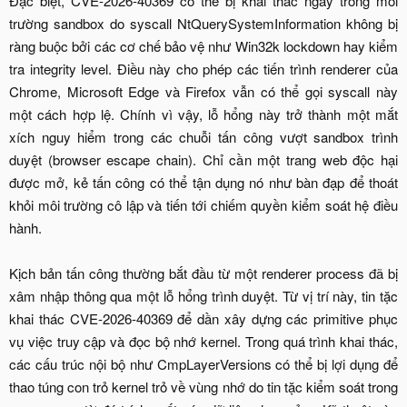
Đặc biệt, CVE-2026-40369 có thể bị khai thác ngay trong môi
trường sandbox do syscall NtQuerySystemInformation không bị
ràng buộc bởi các cơ chế bảo vệ như Win32k lockdown hay kiểm
tra integrity level. Điều này cho phép các tiến trình renderer của
Chrome, Microsoft Edge và Firefox vẫn có thể gọi syscall này
một cách hợp lệ. Chính vì vậy, lỗ hổng này trở thành một mắt
xích nguy hiểm trong các chuỗi tấn công vượt sandbox trình
duyệt (browser escape chain). Chỉ cần một trang web độc hại
được mở, kẻ tấn công có thể tận dụng nó như bàn đạp để thoát
khỏi môi trường cô lập và tiến tới chiếm quyền kiểm soát hệ điều
hành.
Kịch bản tấn công thường bắt đầu từ một renderer process đã bị
xâm nhập thông qua một lỗ hổng trình duyệt. Từ vị trí này, tin tặc
khai thác CVE-2026-40369 để dần xây dựng các primitive phục
vụ việc truy cập và đọc bộ nhớ kernel. Trong quá trình khai thác,
các cấu trúc nội bộ như CmpLayerVersions có thể bị lợi dụng để
thao túng con trỏ kernel trỏ về vùng nhớ do tin tặc kiểm soát trong