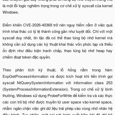
là một lỗi logic nghiêm trọng trong cơ chế xử lý syscall của kernel
Windows.
Điểm khiến CVE-2026-40369 trở nên nguy hiểm nằm ở việc quá
trình khai thác có tỷ lệ thành công gần như tuyệt đối. Chỉ với một
syscall duy nhất, tin tặc đã có thể thao túng bộ nhớ kernel mà
không cần sử dụng các kỹ thuật khai thác vốn phức tạp và thiếu
ổn định như điều kiện tranh chấp, thao túng bộ nhớ heap hay
chiếm đoạt token đặc quyền.
Theo phân tích kỹ thuật, lỗ hổng nằm trong hàm
ExpGetProcessInformation và được kích hoạt khi tiến trình gọi
syscall NtQuerySystemInformation với information class 253
(SystemProcessInformationExtension). Trong cơ chế xử lý bình
thường, Windows sử dụng ProbeForWrite để kiểm tra và xác thực
các con trỏ bộ nhớ được truyền từ user space vào kernel space,
nhằm ngăn chặn việc ghi dữ liệu trái phép vào vùng nhớ nhân hệ
điều hành. Tuy nhiên, một sai sót logic xuất hiện khi độ dài bộ