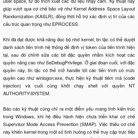
user space, từ đó trích xuất các dữ liệu nhạy cảm. Kỹ thuật này
giúp vượt qua cơ chế bảo vệ như Kernel Address Space Layout
Randomization (KASLR), đồng thời hỗ trợ xác định vị trí của các
cấu trúc quan trọng như EPROCESS.
Khi đã đạt được khả năng đọc bộ nhớ kernel, tin tặc có thể duyệt
danh sách tiến trình hệ thống để định vị token của tiến trình hiện
tại, sau đó chỉnh sửa các bit đặc quyền nhằm kích hoạt các
quyền nâng cao như SeDebugPrivilege. Ở giai đoạn cuối, với đặc
quyền này, tin tặc có thể mở handle tới các tiến trình có mức
quyền cao như winlogon.exe, thực hiện kỹ thuật tiêm mã (code
injection) và cuối cùng khởi chạy shell với quyền NT
AUTHORITY\SYSTEM.
Báo cáo kỹ thuật cũng chỉ ra một điểm yếu mang tính kiến trúc
trong Windows, khi hệ điều hành hiện chưa triển khai cơ chế
Supervisor Mode Access Prevention (SMAP). Việc thiếu cơ chế
này khiến kernel trong một số tình huống có thể truy cập trực tiếp