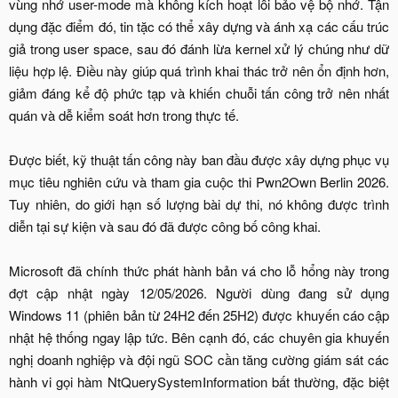
vùng nhớ user-mode mà không kích hoạt lỗi bảo vệ bộ nhớ. Tận
dụng đặc điểm đó, tin tặc có thể xây dựng và ánh xạ các cấu trúc
giả trong user space, sau đó đánh lừa kernel xử lý chúng như dữ
liệu hợp lệ. Điều này giúp quá trình khai thác trở nên ổn định hơn,
giảm đáng kể độ phức tạp và khiến chuỗi tấn công trở nên nhất
quán và dễ kiểm soát hơn trong thực tế.
Được biết, kỹ thuật tấn công này ban đầu được xây dựng phục vụ
mục tiêu nghiên cứu và tham gia cuộc thi Pwn2Own Berlin 2026.
Tuy nhiên, do giới hạn số lượng bài dự thi, nó không được trình
diễn tại sự kiện và sau đó đã được công bố công khai.
Microsoft đã chính thức phát hành bản vá cho lỗ hổng này trong
đợt cập nhật ngày 12/05/2026. Người dùng đang sử dụng
Windows 11 (phiên bản từ 24H2 đến 25H2) được khuyến cáo cập
nhật hệ thống ngay lập tức. Bên cạnh đó, các chuyên gia khuyến
nghị doanh nghiệp và đội ngũ SOC cần tăng cường giám sát các
hành vi gọi hàm NtQuerySystemInformation bất thường, đặc biệt