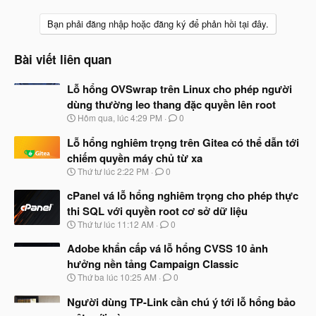
Bạn phải đăng nhập hoặc đăng ký để phản hồi tại đây.
Bài viết liên quan
Lỗ hổng OVSwrap trên Linux cho phép người
dùng thường leo thang đặc quyền lên root
N
Hôm qua, lúc 4:29 PM
0
g
à
Lỗ hổng nghiêm trọng trên Gitea có thể dẫn tới
y
chiếm quyền máy chủ từ xa
b
N
Thứ tư lúc 2:22 PM
0
ắ
g
t
à
cPanel vá lỗ hổng nghiêm trọng cho phép thực
đ
y
ầ
thi SQL với quyền root cơ sở dữ liệu
b
u
N
Thứ tư lúc 11:12 AM
0
ắ
g
t
à
Adobe khẩn cấp vá lỗ hổng CVSS 10 ảnh
đ
y
ầ
hưởng nền tảng Campaign Classic
b
u
N
Thứ ba lúc 10:25 AM
0
ắ
g
t
à
Người dùng TP-Link cần chú ý tới lỗ hổng bảo
đ
y
ầ