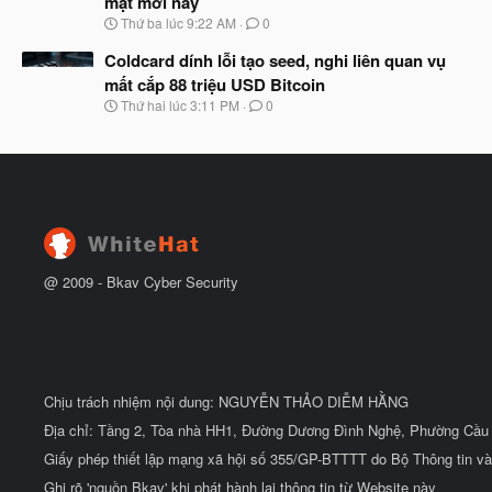
mật mới này
b
u
N
Thứ ba lúc 9:22 AM
0
ắ
g
t
à
Coldcard dính lỗi tạo seed, nghi liên quan vụ
đ
y
ầ
mất cắp 88 triệu USD Bitcoin
b
u
N
Thứ hai lúc 3:11 PM
0
ắ
g
t
à
đ
y
ầ
b
u
ắ
t
đ
ầ
u
@ 2009 -
Bkav Cyber Security
Chịu trách nhiệm nội dung: NGUYỄN THẢO DIỄM HẰNG
Địa chỉ: Tầng 2, Tòa nhà HH1, Đường Dương Đình Nghệ, Phường Cầu 
Giấy phép thiết lập mạng xã hội số 355/GP-BTTTT do Bộ Thông tin và
Ghi rõ 'nguồn Bkav' khi phát hành lại thông tin từ Website này