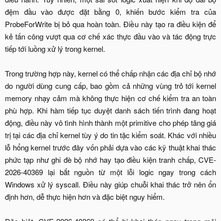
đệm đầu vào được đặt bằng 0, khiến bước kiểm tra của
ProbeForWrite bị bỏ qua hoàn toàn. Điều này tạo ra điều kiện để
kẻ tấn công vượt qua cơ chế xác thực đầu vào và tác động trực
tiếp tới luồng xử lý trong kernel.
Trong trường hợp này, kernel có thể chấp nhận các địa chỉ bộ nhớ
do người dùng cung cấp, bao gồm cả những vùng trỏ tới kernel
memory nhạy cảm mà không thực hiện cơ chế kiểm tra an toàn
phù hợp. Khi hàm tiếp tục duyệt danh sách tiến trình đang hoạt
động, điều này vô tình hình thành một primitive cho phép tăng giá
trị tại các địa chỉ kernel tùy ý do tin tặc kiểm soát. Khác với nhiều
lỗ hổng kernel trước đây vốn phải dựa vào các kỹ thuật khai thác
phức tạp như ghi đè bộ nhớ hay tạo điều kiện tranh chấp, CVE-
2026-40369 lại bắt nguồn từ một lỗi logic ngay trong cách
Windows xử lý syscall. Điều này giúp chuỗi khai thác trở nên ổn
định hơn, dễ thực hiện hơn và đặc biệt nguy hiểm.