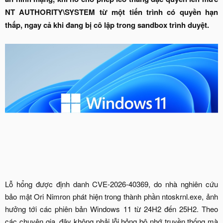
NT AUTHORITY\SYSTEM từ một tiến trình có quyền hạn
thấp, ngay cả khi đang bị cô lập trong sandbox trình duyệt.
Lỗ hổng được định danh CVE-2026-40369, do nhà nghiên cứu
bảo mật Ori Nimron phát hiện trong thành phần ntoskrnl.exe, ảnh
hưởng tới các phiên bản Windows 11 từ 24H2 đến 25H2. Theo
các chuyên gia, đây không phải lỗi hỏng bộ nhớ truyền thống mà