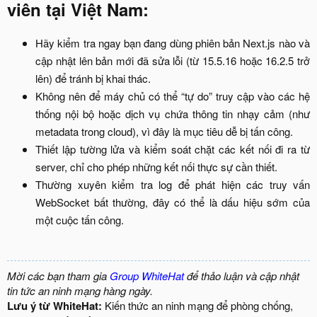
viên tại Việt Nam:
Hãy kiểm tra ngay bạn đang dùng phiên bản Next.js nào và
cập nhật lên bản mới đã sửa lỗi (từ 15.5.16 hoặc 16.2.5 trở
lên) để tránh bị khai thác.​
Không nên để máy chủ có thể “tự do” truy cập vào các hệ
thống nội bộ hoặc dịch vụ chứa thông tin nhạy cảm (như
metadata trong cloud), vì đây là mục tiêu dễ bị tấn công.​
Thiết lập tường lửa và kiểm soát chặt các kết nối đi ra từ
server, chỉ cho phép những kết nối thực sự cần thiết.​
Thường xuyên kiểm tra log để phát hiện các truy vấn
WebSocket bất thường, đây có thể là dấu hiệu sớm của
một cuộc tấn công.​
Mời các bạn tham gia
Group WhiteHat
để thảo luận và cập nhật
tin tức an ninh mạng hàng ngày.
Lưu ý từ WhiteHat:
Kiến thức an ninh mạng để phòng chống,