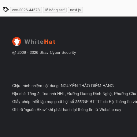
g
đ
à
ầ
T
cve-2026-44578
lỗ hổng ssrf
next js
y
u
h
b
ắ
ẻ
t
đ
ầ
u
@ 2009 -
2026
Bkav Cyber Security
Chịu trách nhiệm nội dung: NGUYỄN THẢO DIỄM HẰNG
Địa chỉ: Tầng 2, Tòa nhà HH1, Đường Dương Đình Nghệ, Phường Cầu 
Giấy phép thiết lập mạng xã hội số 355/GP-BTTTT do Bộ Thông tin và
Ghi rõ 'nguồn Bkav' khi phát hành lại thông tin từ Website này