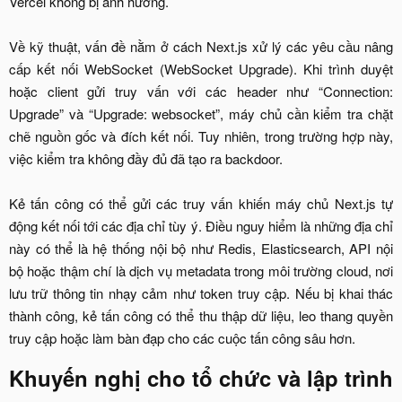
Vercel không bị ảnh hưởng.
Về kỹ thuật, vấn đề nằm ở cách Next.js xử lý các yêu cầu nâng
cấp kết nối WebSocket (WebSocket Upgrade). Khi trình duyệt
hoặc client gửi truy vấn với các header như “Connection:
Upgrade” và “Upgrade: websocket”, máy chủ cần kiểm tra chặt
chẽ nguồn gốc và đích kết nối. Tuy nhiên, trong trường hợp này,
việc kiểm tra không đầy đủ đã tạo ra backdoor.
Kẻ tấn công có thể gửi các truy vấn khiến máy chủ Next.js tự
động kết nối tới các địa chỉ tùy ý. Điều nguy hiểm là những địa chỉ
này có thể là hệ thống nội bộ như Redis, Elasticsearch, API nội
bộ hoặc thậm chí là dịch vụ metadata trong môi trường cloud, nơi
lưu trữ thông tin nhạy cảm như token truy cập. Nếu bị khai thác
thành công, kẻ tấn công có thể thu thập dữ liệu, leo thang quyền
truy cập hoặc làm bàn đạp cho các cuộc tấn công sâu hơn.​
Khuyến nghị cho tổ chức và lập trình