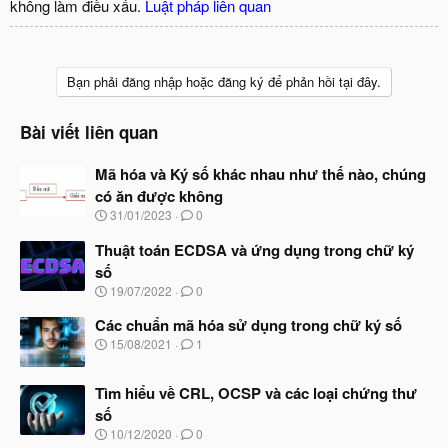
không làm điều xấu.
Luật pháp liên quan
Bạn phải đăng nhập hoặc đăng ký để phản hồi tại đây.
Bài viết liên quan
Mã hóa và Ký số khác nhau như thế nào, chúng
có ăn được không
N
31/01/2023
0
g
à
Thuật toán ECDSA và ứng dụng trong chữ ký
y
số
b
N
19/07/2022
0
ắ
g
t
à
Các chuẩn mã hóa sử dụng trong chữ ký số
đ
y
ầ
N
15/08/2021
1
b
u
g
ắ
à
t
Tìm hiểu về CRL, OCSP và các loại chứng thư
y
đ
b
số
ầ
ắ
N
u
10/12/2020
0
t