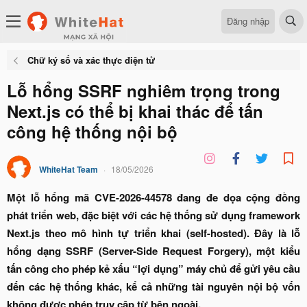
Đăng nhập
Chữ ký số và xác thực điện tử
Lỗ hổng SSRF nghiêm trọng trong
Next.js có thể bị khai thác để tấn
công hệ thống nội bộ
WhiteHat Team
18/05/2026
Một lỗ hổng mã CVE-2026-44578 đang đe dọa cộng đồng
phát triển web, đặc biệt với các hệ thống sử dụng framework
Next.js theo mô hình tự triển khai (self-hosted). Đây là lỗ
hổng dạng SSRF (Server-Side Request Forgery), một kiểu
tấn công cho phép kẻ xấu “lợi dụng” máy chủ để gửi yêu cầu
đến các hệ thống khác, kể cả những tài nguyên nội bộ vốn
không được phép truy cập từ bên ngoài.