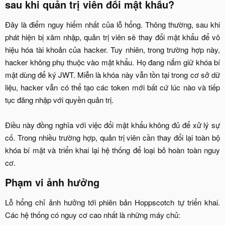
sau khi quản trị viên đổi mật khẩu?​
Đây là điểm nguy hiểm nhất của lỗ hổng. Thông thường, sau khi
phát hiện bị xâm nhập, quản trị viên sẽ thay đổi mật khẩu để vô
hiệu hóa tài khoản của hacker. Tuy nhiên, trong trường hợp này,
hacker không phụ thuộc vào mật khẩu. Họ đang nắm giữ khóa bí
mật dùng để ký JWT. Miễn là khóa này vẫn tồn tại trong cơ sở dữ
liệu, hacker vẫn có thể tạo các token mới bất cứ lúc nào và tiếp
tục đăng nhập với quyền quản trị.
Điều này đồng nghĩa với việc đổi mật khẩu không đủ để xử lý sự
cố. Trong nhiều trường hợp, quản trị viên cần thay đổi lại toàn bộ
khóa bí mật và triển khai lại hệ thống để loại bỏ hoàn toàn nguy
cơ.​
Phạm vi ảnh hưởng​
Lỗ hổng chỉ ảnh hưởng tới phiên bản Hoppscotch tự triển khai.
Các hệ thống có nguy cơ cao nhất là những máy chủ:​