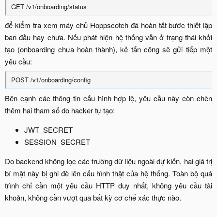
GET /v1/onboarding/status​
để kiểm tra xem máy chủ Hoppscotch đã hoàn tất bước thiết lập
ban đầu hay chưa. Nếu phát hiện hệ thống vẫn ở trạng thái khởi
tạo (onboarding chưa hoàn thành), kẻ tấn công sẽ gửi tiếp một
yêu cầu:​
POST /v1/onboarding/config​
Bên cạnh các thông tin cấu hình hợp lệ, yêu cầu này còn chèn
thêm hai tham số do hacker tự tạo:​
JWT_SECRET​
SESSION_SECRET​
Do backend không lọc các trường dữ liệu ngoài dự kiến, hai giá trị
bí mật này bị ghi đè lên cấu hình thật của hệ thống. Toàn bộ quá
trình chỉ cần một yêu cầu HTTP duy nhất, không yêu cầu tài
khoản, không cần vượt qua bất kỳ cơ chế xác thực nào.