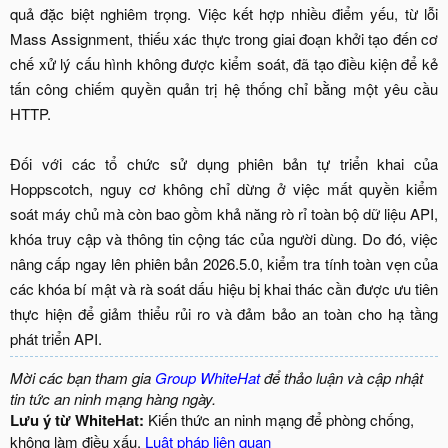
quả đặc biệt nghiêm trọng. Việc kết hợp nhiều điểm yếu, từ lỗi
Mass Assignment, thiếu xác thực trong giai đoạn khởi tạo đến cơ
chế xử lý cấu hình không được kiểm soát, đã tạo điều kiện để kẻ
tấn công chiếm quyền quản trị hệ thống chỉ bằng một yêu cầu
HTTP.
Đối với các tổ chức sử dụng phiên bản tự triển khai của
Hoppscotch, nguy cơ không chỉ dừng ở việc mất quyền kiểm
soát máy chủ mà còn bao gồm khả năng rò rỉ toàn bộ dữ liệu API,
khóa truy cập và thông tin cộng tác của người dùng. Do đó, việc
nâng cấp ngay lên phiên bản 2026.5.0, kiểm tra tính toàn vẹn của
các khóa bí mật và rà soát dấu hiệu bị khai thác cần được ưu tiên
thực hiện để giảm thiểu rủi ro và đảm bảo an toàn cho hạ tầng
phát triển API.​
Mời các bạn tham gia
Group WhiteHat
để thảo luận và cập nhật
tin tức an ninh mạng hàng ngày.
Lưu ý từ WhiteHat:
Kiến thức an ninh mạng để phòng chống,
không làm điều xấu.
Luật pháp liên quan