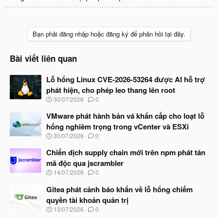
Bạn phải đăng nhập hoặc đăng ký để phản hồi tại đây.
Bài viết liên quan
Lỗ hổng Linux CVE-2026-53264 được AI hỗ trợ
phát hiện, cho phép leo thang lên root
N
30/07/2026
0
g
à
VMware phát hành bản vá khẩn cấp cho loạt lỗ
y
hổng nghiêm trọng trong vCenter và ESXi
b
N
30/07/2026
0
ắ
g
t
à
Chiến dịch supply chain mới trên npm phát tán
đ
y
ầ
mã độc qua jscrambler
b
u
N
14/07/2026
0
ắ
g
t
à
Gitea phát cảnh báo khẩn về lỗ hổng chiếm
đ
y
ầ
quyền tài khoản quản trị
b
u
N
13/07/2026
0
ắ
g