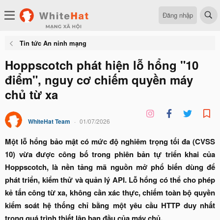
Đăng nhập
Tin tức An ninh mạng
Hoppscotch phát hiện lỗ hổng "10
điểm", nguy cơ chiếm quyền máy
chủ từ xa
WhiteHat Team
01/07/2026
Một lỗ hổng bảo mật có mức độ nghiêm trọng tối đa (CVSS
10) vừa được công bố trong phiên bản tự triển khai của
Hoppscotch, là nền tảng mã nguồn mở phổ biến dùng để
phát triển, kiểm thử và quản lý API. Lỗ hổng có thể cho phép
kẻ tấn công từ xa, không cần xác thực, chiếm toàn bộ quyền
kiểm soát hệ thống chỉ bằng một yêu cầu HTTP duy nhất
trong quá trình thiết lập ban đầu của máy chủ.