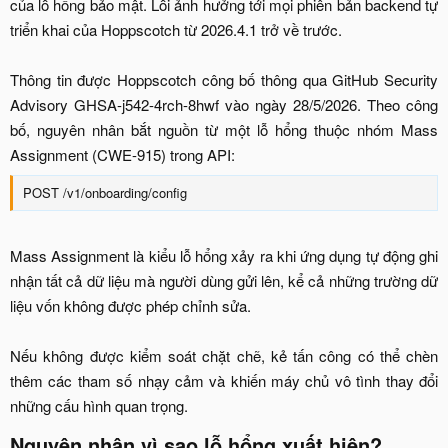
của lỗ hổng bảo mật. Lỗi ảnh hưởng tới mọi phiên bản backend tự
triển khai của Hoppscotch từ 2026.4.1 trở về trước.
Thông tin được Hoppscotch công bố thông qua GitHub Security
Advisory GHSA-j542-4rch-8hwf vào ngày 28/5/2026. Theo công
bố, nguyên nhân bắt nguồn từ một lỗ hổng thuộc nhóm Mass
Assignment (CWE-915) trong API:​
POST /v1/onboarding/config​
Mass Assignment là kiểu lỗ hổng xảy ra khi ứng dụng tự động ghi
nhận tất cả dữ liệu mà người dùng gửi lên, kể cả những trường dữ
liệu vốn không được phép chỉnh sửa.
Nếu không được kiểm soát chặt chẽ, kẻ tấn công có thể chèn
thêm các tham số nhạy cảm và khiến máy chủ vô tình thay đổi
những cấu hình quan trọng.​
Nguyên nhân vì sao lỗ hổng xuất hiện?​