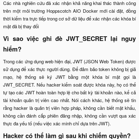
Các nhà nghiên cứu đã xác nhận khả năng khai thác thành công
trên một môi trường Hoppscotch AIO Docker mới cài đặt, đồng
thời kiểm tra trực tiếp trong cơ sở dữ liệu để xác nhận các khóa bí
mật đã bị thay đổi​
Vì sao việc ghi đè JWT_SECRET lại nguy
hiểm?​
Trong các ứng dụng web hiện đại, JWT (JSON Web Token) được
sử dụng để xác thực người dùng. Để đảm bảo token không bị giả
mạo, hệ thống sẽ ký JWT bằng một khóa bí mật gọi là
JWT_SECRET. Nếu hacker kiểm soát được khóa này, họ có thể
tự tạo các JWT hoàn toàn hợp lệ cho bất kỳ tài khoản nào, kể cả
tài khoản quản trị viên cao nhất. Nói cách khác, hệ thống sẽ tin
rằng hacker là quản trị viên hợp pháp, không cần biết mật khẩu,
không cần đánh cắp phiên đăng nhập, không cần vượt qua xác
thực đa yếu tố (nếu việc xác minh chỉ dựa trên JWT).​
Hacker có thể làm gì sau khi chiếm quyền?​