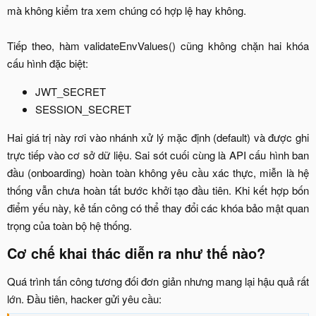
mà không kiểm tra xem chúng có hợp lệ hay không.
Tiếp theo, hàm validateEnvValues() cũng không chặn hai khóa
cấu hình đặc biệt:​
JWT_SECRET​
SESSION_SECRET​
Hai giá trị này rơi vào nhánh xử lý mặc định (default) và được ghi
trực tiếp vào cơ sở dữ liệu. Sai sót cuối cùng là API cấu hình ban
đầu (onboarding) hoàn toàn không yêu cầu xác thực, miễn là hệ
thống vẫn chưa hoàn tất bước khởi tạo đầu tiên. Khi kết hợp bốn
điểm yếu này, kẻ tấn công có thể thay đổi các khóa bảo mật quan
trọng của toàn bộ hệ thống.​
Cơ chế khai thác diễn ra như thế nào?​
Quá trình tấn công tương đối đơn giản nhưng mang lại hậu quả rất
lớn. Đầu tiên, hacker gửi yêu cầu:​