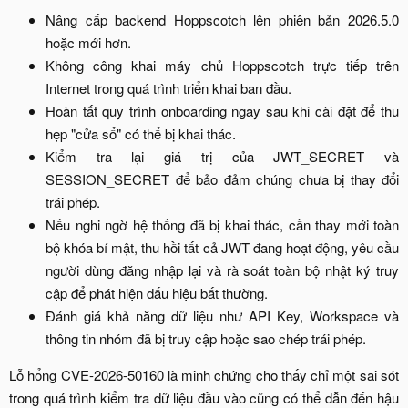
Nâng cấp backend Hoppscotch lên phiên bản 2026.5.0
hoặc mới hơn.​
Không công khai máy chủ Hoppscotch trực tiếp trên
Internet trong quá trình triển khai ban đầu.​
Hoàn tất quy trình onboarding ngay sau khi cài đặt để thu
hẹp "cửa sổ" có thể bị khai thác.​
Kiểm tra lại giá trị của JWT_SECRET và
SESSION_SECRET để bảo đảm chúng chưa bị thay đổi
trái phép.​
Nếu nghi ngờ hệ thống đã bị khai thác, cần thay mới toàn
bộ khóa bí mật, thu hồi tất cả JWT đang hoạt động, yêu cầu
người dùng đăng nhập lại và rà soát toàn bộ nhật ký truy
cập để phát hiện dấu hiệu bất thường.​
Đánh giá khả năng dữ liệu như API Key, Workspace và
thông tin nhóm đã bị truy cập hoặc sao chép trái phép.​
Lỗ hổng CVE-2026-50160 là minh chứng cho thấy chỉ một sai sót
trong quá trình kiểm tra dữ liệu đầu vào cũng có thể dẫn đến hậu