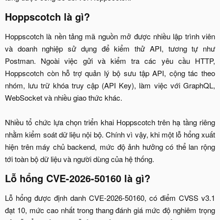
Hoppscotch là gì?​
Hoppscotch là nền tảng mã nguồn mở được nhiều lập trình viên
và doanh nghiệp sử dụng để kiểm thử API, tương tự như
Postman. Ngoài việc gửi và kiểm tra các yêu cầu HTTP,
Hoppscotch còn hỗ trợ quản lý bộ sưu tập API, cộng tác theo
nhóm, lưu trữ khóa truy cập (API Key), làm việc với GraphQL,
WebSocket và nhiều giao thức khác.
Nhiều tổ chức lựa chọn triển khai Hoppscotch trên hạ tầng riêng
nhằm kiểm soát dữ liệu nội bộ. Chính vì vậy, khi một lỗ hổng xuất
hiện trên máy chủ backend, mức độ ảnh hưởng có thể lan rộng
tới toàn bộ dữ liệu và người dùng của hệ thống.​
Lỗ hổng CVE-2026-50160 là gì?​
Lỗ hổng được định danh CVE-2026-50160, có điểm CVSS v3.1
đạt 10, mức cao nhất trong thang đánh giá mức độ nghiêm trọng