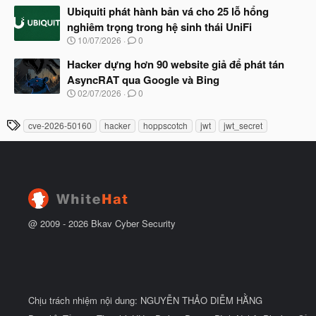
t
à
Ubiquiti phát hành bản vá cho 25 lỗ hổng
đ
y
ầ
nghiêm trọng trong hệ sinh thái UniFi
b
u
N
10/07/2026
0
ắ
g
t
à
Hacker dựng hơn 90 website giả để phát tán
đ
y
ầ
AsyncRAT qua Google và Bing
b
u
N
02/07/2026
0
ắ
g
t
à
đ
T
cve-2026-50160
hacker
hoppscotch
jwt
jwt_secret
y
ầ
h
b
u
ắ
ẻ
t
đ
ầ
u
@ 2009 -
2026
Bkav Cyber Security
Chịu trách nhiệm nội dung: NGUYỄN THẢO DIỄM HẰNG