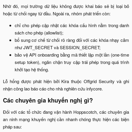
Nhờ đó, mọi trường dữ liệu không được khai báo sẽ bị loại bỏ
hoặc từ chối ngay từ đầu. Ngoài ra, nhóm phát triển còn:​
chỉ cho phép cập nhật các khóa cấu hình nằm trong danh
sách cho phép (allowlist);​
bổ sung cơ chế từ chối rõ ràng đối với các khóa nhạy cảm
như JWT_SECRET và SESSION_SECRET;​
bảo vệ API onboarding bằng mã thiết lập một lần (one-time
setup token), ngăn chặn truy cập trái phép trong quá trình
khởi tạo hệ thống.​
Lỗ hổng được phát hiện bởi Kira thuộc Offgrid Security và ghi
nhận công lao báo cáo cho nhà nghiên cứu infycore.​
Các chuyên gia khuyến nghị gì?​
Đối với các tổ chức đang vận hành Hoppscotch, các chuyên gia
an ninh mạng khuyến nghị cần nhanh chóng thực hiện các biện
pháp sau:​