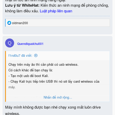
Lưu ý từ WhiteHat:
Kiến thức an ninh mạng để phòng chống,
không làm điều xấu.
Luật pháp liên quan
R
oldman200
e
a
c
t
Q
i
Quendiquakhu001
o
n
f1nd0u7 đã viết:
s
:
Chạy trên máy ảo thì cần phải có usb wireless.
Có cách khác để bạn chạy là:
- Tạo một usb để boot Kali.
- Chạy Kali trực tiếp trên USB thì nó sẽ lấy card wireless của
máy.
Nhấn để mở rộng...
==>Như vậy có thể dùng Fluxion được.
Máy mình không được bạn nhé chạy xong mất luôn drive
wireless.