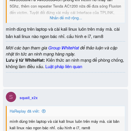
5Ghz, thêm con repeater Tenda AC1200 nữa để đưa sóng Fluxion
đến victim. Tuyệt đối đừng xài mấy cái Interface của TPLINK,
Nhấn để mở rộng...
dỏm lắm
mình dùng trên laptop và cài kali linux luôn trên máy mà. cài
bản kali linux nào ngon bác nhỉ. cấu hình e i7, ram8
Mời các bạn tham gia
Group WhiteHat
để thảo luận và cập
nhật tin tức an ninh mạng hàng ngày.
Lưu ý từ WhiteHat:
Kiến thức an ninh mạng để phòng chống,
không làm điều xấu.
Luật pháp liên quan
S
squall_x2x
HaReplay đã viết:
mình dùng trên laptop và cài kali linux luôn trên máy mà. cài bản
kali linux nào ngon bác nhỉ. cấu hình e i7, ram8