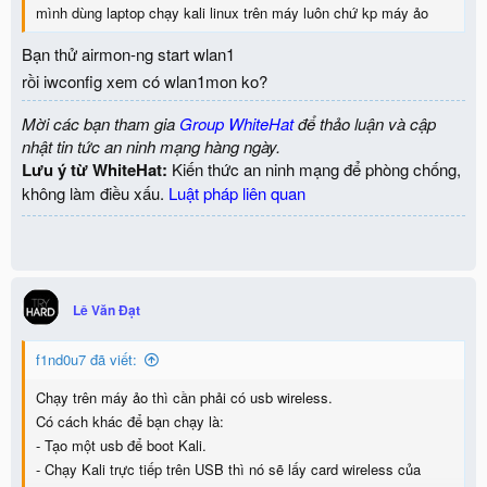
mình dùng laptop chạy kali linux trên máy luôn chứ kp máy ảo
Bạn thử airmon-ng start wlan1
rồi iwconfig xem có wlan1mon ko?
Mời các bạn tham gia
Group WhiteHat
để thảo luận và cập
nhật tin tức an ninh mạng hàng ngày.
Lưu ý từ WhiteHat:
Kiến thức an ninh mạng để phòng chống,
không làm điều xấu.
Luật pháp liên quan
Lê Văn Đạt
f1nd0u7 đã viết:
Chạy trên máy ảo thì cần phải có usb wireless.
Có cách khác để bạn chạy là:
- Tạo một usb để boot Kali.
- Chạy Kali trực tiếp trên USB thì nó sẽ lấy card wireless của