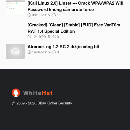
đ
[Kali Linux 2.0] Linset --- Crack WPA/WPA2 Wifi
y
ầ
b
Password không cần brute force
u
ắ
N
09/11/2015
11
t
g
đ
à
[Cracked] [Clean] [Stable] [FUD] Free VanT0m
ầ
y
u
RAT 1.4 Special Edition
b
N
12/10/2015
0
ắ
g
t
à
Aircrack-ng 1.2 RC 2 được công bố
đ
y
ầ
N
16/04/2015
0
b
u
g
ắ
à
t
y
đ
b
ầ
ắ
u
t
đ
ầ
u
@ 2009 -
2026
Bkav Cyber Security