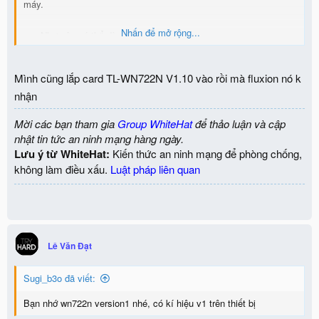
máy.
Nhấn để mở rộng...
==>Như vậy có thể dùng Fluxion được.
Mình cũng lắp card TL-WN722N V1.10 vào rồi mà fluxion nó k
nhận
Mời các bạn tham gia
Group WhiteHat
để thảo luận và cập
nhật tin tức an ninh mạng hàng ngày.
Lưu ý từ WhiteHat:
Kiến thức an ninh mạng để phòng chống,
không làm điều xấu.
Luật pháp liên quan
Lê Văn Đạt
Sugi_b3o đã viết:
Bạn nhớ wn722n version1 nhé, có kí hiệu v1 trên thiết bị