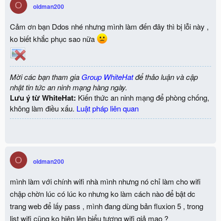
O
i
oldman200
o
n
Cảm ơn bạn Ddos nhé nhưng mình làm đến đây thì bị lỗi này ,
s
:
ko biết khắc phục sao nữa
Mời các bạn tham gia
Group WhiteHat
để thảo luận và cập
nhật tin tức an ninh mạng hàng ngày.
Lưu ý từ WhiteHat:
Kiến thức an ninh mạng để phòng chống,
không làm điều xấu.
Luật pháp liên quan
O
oldman200
mình làm với chính wifi nhà mình nhưng nó chỉ làm cho wifi
chập chờn lúc có lúc ko nhưng ko làm cách nào để bật dc
trang web để lấy pass , mình đang dùng bản fluxion 5 , trong
list wifi cũng ko hiện lên biểu tượng wifi giả mạo ?