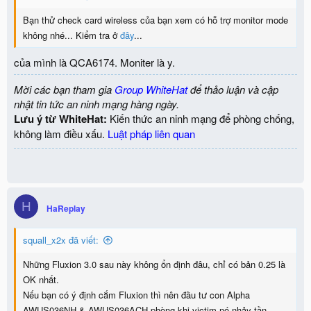
Bạn thử check card wireless của bạn xem có hỗ trợ monitor mode
không nhé... Kiểm tra ở
đây
...
của mình là QCA6174. Moniter là y.
Mời các bạn tham gia
Group WhiteHat
để thảo luận và cập
nhật tin tức an ninh mạng hàng ngày.
Lưu ý từ WhiteHat:
Kiến thức an ninh mạng để phòng chống,
không làm điều xấu.
Luật pháp liên quan
H
HaReplay
squall_x2x đã viết:
Những Fluxion 3.0 sau này không ổn định đâu, chỉ có bản 0.25 là
OK nhất.
Nếu bạn có ý định cắm Fluxion thì nên đầu tư con Alpha
AWUS036NH & AWUS036ACH phòng khi victim nó nhảy tần