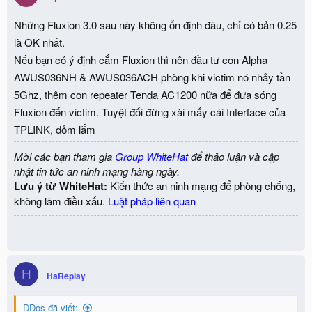
Những Fluxion 3.0 sau này không ổn định đâu, chỉ có bản 0.25
là OK nhất.
Nếu bạn có ý định cắm Fluxion thì nên đầu tư con Alpha
AWUS036NH & AWUS036ACH phòng khi victim nó nhảy tần
5Ghz, thêm con repeater Tenda AC1200 nữa để đưa sóng
Fluxion đến victim. Tuyệt đối đừng xài mấy cái Interface của
TPLINK, dỏm lắm
Mời các bạn tham gia
Group WhiteHat
để thảo luận và cập
nhật tin tức an ninh mạng hàng ngày.
Lưu ý từ WhiteHat:
Kiến thức an ninh mạng để phòng chống,
không làm điều xấu.
Luật pháp liên quan
H
HaReplay
DDos đã viết: