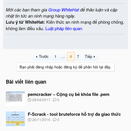
Mời các bạn tham gia
Group WhiteHat
để thảo luận và cập
nhật tin tức an ninh mạng hàng ngày.
Lưu ý từ WhiteHat:
Kiến thức an ninh mạng để phòng chống,
không làm điều xấu.
Luật pháp liên quan
Trước
1
…
6
7
Tiếp
Bạn phải đăng nhập hoặc đăng ký để phản hồi tại đây.
Bài viết liên quan
pemcracker – Cộng cụ bẻ khóa file .pem
N
28/04/2017
0
g
à
F-Scrack - tool bruteforce hỗ trợ đa giao thức
y
b
N
26/11/2016
0
ắ
g
t
à