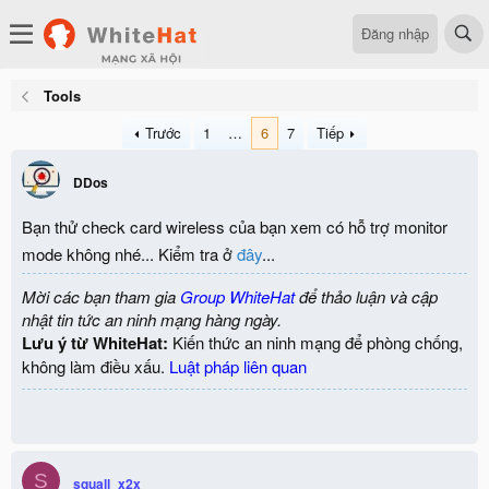
Đăng nhập
Tools
Trước
1
…
6
7
Tiếp
DDos
Bạn thử check card wireless của bạn xem có hỗ trợ monitor
mode không nhé... Kiểm tra ở
đây
...
Mời các bạn tham gia
Group WhiteHat
để thảo luận và cập
nhật tin tức an ninh mạng hàng ngày.
Lưu ý từ WhiteHat:
Kiến thức an ninh mạng để phòng chống,
không làm điều xấu.
Luật pháp liên quan
S
squall_x2x