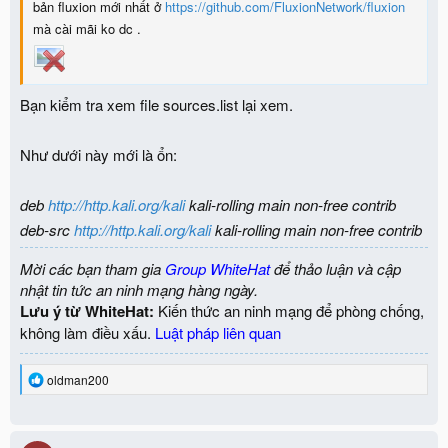
bản fluxion mới nhất ở
https://github.com/FluxionNetwork/fluxion
mà cài mãi ko dc .
Bạn kiểm tra xem file sources.list lại xem.
Như dưới này mới là ổn:
deb
http://http.kali.org/kali
kali-rolling main non-free contrib
deb-src
http://http.kali.org/kali
kali-rolling main non-free contrib
Mời các bạn tham gia
Group WhiteHat
để thảo luận và cập
nhật tin tức an ninh mạng hàng ngày.
Lưu ý từ WhiteHat:
Kiến thức an ninh mạng để phòng chống,
không làm điều xấu.
Luật pháp liên quan
R
oldman200
e
a
c
t