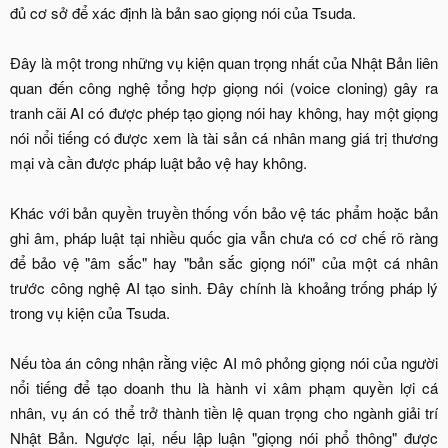
đủ cơ sở để xác định là bản sao giọng nói của Tsuda.
Đây là một trong những vụ kiện quan trọng nhất của Nhật Bản liên
quan đến công nghệ tổng hợp giọng nói (voice cloning) gây ra
tranh cãi AI có được phép tạo giọng nói hay không, hay một giọng
nói nổi tiếng có được xem là tài sản cá nhân mang giá trị thương
mại và cần được pháp luật bảo vệ hay không.
Khác với bản quyền truyền thống vốn bảo vệ tác phẩm hoặc bản
ghi âm, pháp luật tại nhiều quốc gia vẫn chưa có cơ chế rõ ràng
để bảo vệ "âm sắc" hay "bản sắc giọng nói" của một cá nhân
trước công nghệ AI tạo sinh. Đây chính là khoảng trống pháp lý
trong vụ kiện của Tsuda.
Nếu tòa án công nhận rằng việc AI mô phỏng giọng nói của người
nổi tiếng để tạo doanh thu là hành vi xâm phạm quyền lợi cá
nhân, vụ án có thể trở thành tiền lệ quan trọng cho ngành giải trí
Nhật Bản. Ngược lại, nếu lập luận "giọng nói phổ thông" được