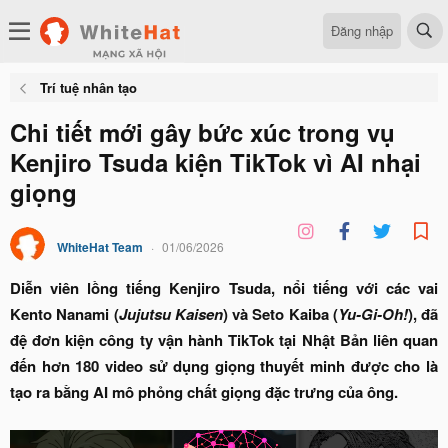
Đăng nhập
Trí tuệ nhân tạo
Chi tiết mới gây bức xúc trong vụ
Kenjiro Tsuda kiện TikTok vì AI nhại
giọng
WhiteHat Team
01/06/2026
Diễn viên lồng tiếng Kenjiro Tsuda, nổi tiếng với các vai
Kento Nanami (
Jujutsu Kaisen
) và Seto Kaiba (
Yu-Gi-Oh!
), đã
đệ đơn kiện công ty vận hành TikTok tại Nhật Bản liên quan
đến hơn 180 video sử dụng giọng thuyết minh được cho là
tạo ra bằng AI mô phỏng chất giọng đặc trưng của ông.