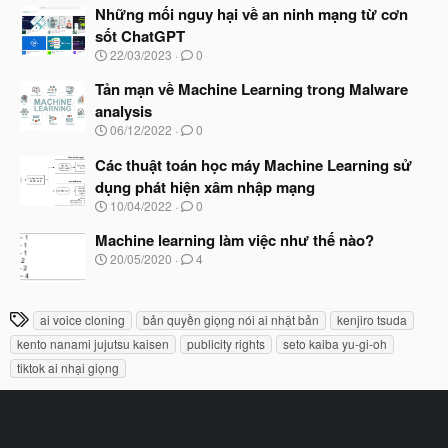
à
Những mối nguy hại về an ninh mạng từ cơn
đ
y
ầ
sốt ChatGPT
b
u
N
22/03/2023
0
ắ
g
t
à
Tản mạn về Machine Learning trong Malware
đ
y
ầ
analysis
b
u
N
06/12/2022
0
ắ
g
t
à
Các thuật toán học máy Machine Learning sử
đ
y
ầ
dụng phát hiện xâm nhập mạng
b
u
N
10/04/2022
0
ắ
g
t
à
Machine learning làm việc như thế nào?
đ
y
ầ
N
20/05/2020
4
b
u
g
ắ
à
t
y
T
đ
ai voice cloning
bản quyền giọng nói ai nhật bản
kenjiro tsuda
b
ầ
h
ắ
kento nanami jujutsu kaisen
publicity rights
seto kaiba yu-gi-oh
u
t
ẻ
tiktok ai nhại giọng
đ
ầ
u