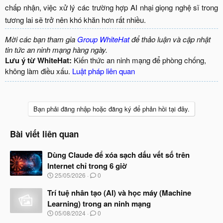
chấp nhận, việc xử lý các trường hợp AI nhại giọng nghệ sĩ trong
tương lai sẽ trở nên khó khăn hơn rất nhiều.​
Mời các bạn tham gia
Group WhiteHat
để thảo luận và cập nhật
tin tức an ninh mạng hàng ngày.
Lưu ý từ WhiteHat:
Kiến thức an ninh mạng để phòng chống,
không làm điều xấu.
Luật pháp liên quan
Bạn phải đăng nhập hoặc đăng ký để phản hồi tại đây.
Bài viết liên quan
Dùng Claude để xóa sạch dấu vết số trên
Internet chỉ trong 6 giờ
N
25/05/2026
0
g
à
Trí tuệ nhân tạo (AI) và học máy (Machine
y
Learning) trong an ninh mạng
b
N
05/08/2024
0
ắ
g
t