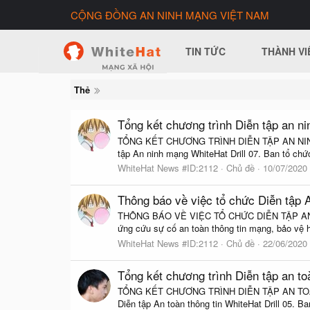
CỘNG ĐỒNG AN NINH MẠNG VIỆT NAM
TIN TỨC
THÀNH VI
Thẻ
Tổng kết chương trình Diễn tập an ni
TỔNG KẾT CHƯƠNG TRÌNH DIỄN TẬP AN NINH MẠ
tập An ninh mạng WhiteHat Drill 07. Ban tổ chứ
WhiteHat News #ID:2112
Chủ đề
10/07/2020
Thông báo về việc tổ chức Diễn tập 
THÔNG BÁO VỀ VIỆC TỔ CHỨC DIỄN TẬP AN NI
ứng cứu sự cố an toàn thông tin mạng, bảo vệ hệ
WhiteHat News #ID:2112
Chủ đề
22/06/2020
Tổng kết chương trình Diễn tập an toà
TỔNG KẾT CHƯƠNG TRÌNH DIỄN TẬP AN TOÀN TH
Diễn tập An toàn thông tin WhiteHat Drill 05. B