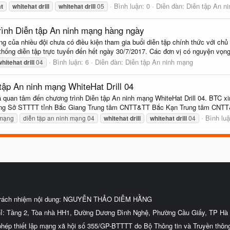
Bình luận: 0
Diễn đàn:
Diễn tập An n
t
whitehat
drill
whitehat
drill
05
rình Diễn tập An ninh mạng hàng ngày
g của nhiều đội chưa có điều kiện tham gia buổi diễn tập chính thức với c
hống diễn tập trực tuyến đến hết ngày 30/7/2017. Các đơn vị có nguyện vọng
Bình luận: 6
Diễn đàn:
Diễn tập An ninh mạng
whitehat
drill
04
tập An ninh mạng WhiteHat Drill 04
 quan tâm đến chương trình Diễn tập An ninh mạng WhiteHat Drill 04. BTC xi
iang Sở STTTT tỉnh Bắc Giang Trung tâm CNTT&TT Bắc Kạn Trung tâm CNTT&
Bình luậ
 mạng
diễn tập an ninh mạng 04
whitehat
drill
whitehat
drill
04
trách nhiệm nội dung: NGUYỄN THẢO DIỄM HẰNG
hỉ: Tầng 2, Tòa nhà HH1, Đường Dương Đình Nghệ, Phường Cầu Giấy, TP Hà 
phép thiết lập mạng xã hội số 355/GP-BTTTT do Bộ Thông tin và Truyền thôn