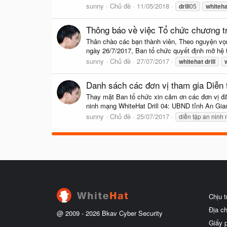
sunny
Chủ đề
11/05/2018
drill
05
whiteha
Thông báo về việc Tổ chức chương t
Thân chào các bạn thành viên, Theo nguyện vọn
ngày 26/7/2017, Ban tổ chức quyết định mở hệ t
sunny
Chủ đề
27/07/2017
whitehat
drill
Danh sách các đơn vị tham gia Diễn 
Thay mặt Ban tổ chức xin cảm ơn các đơn vị đã
ninh mạng WhiteHat Drill 04: UBND tỉnh An G
sunny
Chủ đề
25/07/2017
diễn tập an ninh
Chịu 
Địa c
@ 2009 -
2026
Bkav Cyber Security
Giấy 