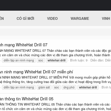
ÊN
CÓ GÌ MỚI
VIDEO
WARGAME
VINH
nh mạng WhiteHat Drill 07
NG WHITEHAT DRILL 07 Thân chào các bạn thành viên và các độc giả củ
c xin cảm ơn và chúc mừng các đơn vị đã tham gia chương trình, hoàn thành b
Bình luận: 9
Diễn đàn:
Diễ
diễn tập an ninh mạng
soc
whitehat
drill
An ninh mạng WhiteHat Drill 07 miễn phí
NH MẠNG WHITEHAT DRILL 07 MIỄN PHÍ Với mong muốn góp phần hỗ trợ c
 thống thông tin, tăng cường trao đổi giữa các đơn vị hoạt động trong lĩnh vự
Bình l
diễn tập an ninh mạng
giám sát
soc
ứng phó
whitehat
drill
n thông tin WhiteHat Drill 05
ÔNG TIN WHITEHAT DRILL 05 Thân chào các bạn thành viên và các độc g
an tổ chức xin cảm ơn và chúc mừng các đơn vị đã tham gia chương trình, hoà