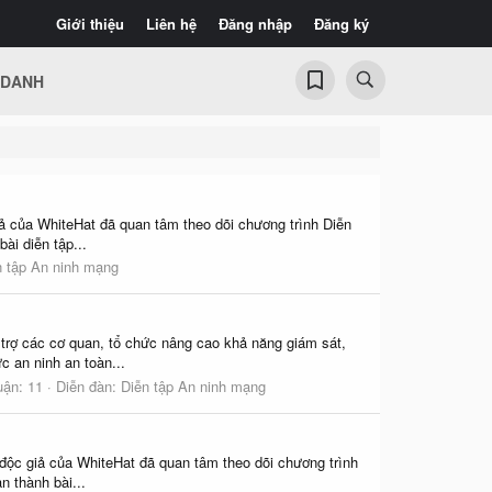
Giới thiệu
Liên hệ
Đăng nhập
Đăng ký
 DANH
a WhiteHat đã quan tâm theo dõi chương trình Diễn
ài diễn tập...
n tập An ninh mạng
ác cơ quan, tổ chức nâng cao khả năng giám sát,
c an ninh an toàn...
uận: 11
Diễn đàn:
Diễn tập An ninh mạng
iả của WhiteHat đã quan tâm theo dõi chương trình
n thành bài...