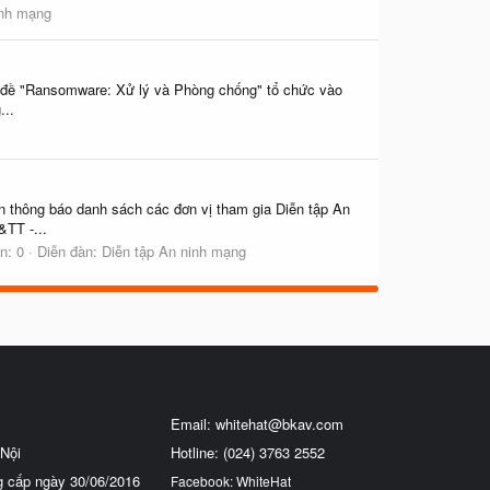
inh mạng
hủ đề "Ransomware: Xử lý và Phòng chống" tổ chức vào
...
n thông báo danh sách các đơn vị tham gia Diễn tập An
TT -...
n: 0
Diễn đàn:
Diễn tập An ninh mạng
Email:
whitehat@bkav.com
Nội
Hotline: (024) 3763 2552
g cấp ngày 30/06/2016
Facebook: WhiteHat