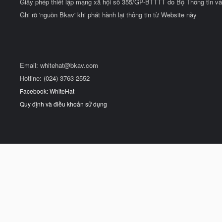
Giấy phép thiết lập mạng xã hội số 355/GP-BTTTT do Bộ Thông tin và
Ghi rõ 'nguồn Bkav' khi phát hành lại thông tin từ Website này
Email:
whitehat@bkav.com
Hotline: (024) 3763 2552
Facebook: WhiteHat
Quy định và điều khoản sử dụng