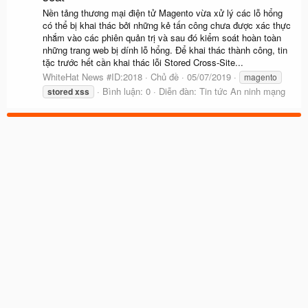
Nền tảng thương mại điện tử Magento vừa xử lý các lỗ hổng
có thể bị khai thác bởi những kẻ tấn công chưa được xác thực
nhắm vào các phiên quản trị và sau đó kiểm soát hoàn toàn
những trang web bị dính lỗ hổng. Để khai thác thành công, tin
tặc trước hết cần khai thác lỗi Stored Cross-Site...
WhiteHat News #ID:2018
Chủ đề
05/07/2019
magento
Bình luận: 0
Diễn đàn:
Tin tức An ninh mạng
stored
xss