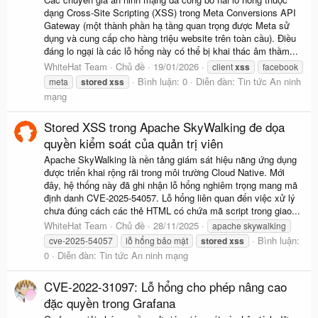
dạng Cross-Site Scripting (XSS) trong Meta Conversions API
Gateway (một thành phần hạ tầng quan trọng được Meta sử
dụng và cung cấp cho hàng triệu website trên toàn cầu). Điều
đáng lo ngại là các lỗ hổng này có thể bị khai thác âm thầm...
WhiteHat Team
Chủ đề
19/01/2026
client
xss
facebook
Bình luận: 0
Diễn đàn:
Tin tức An ninh
meta
stored
xss
mạng
Stored XSS trong Apache SkyWalking đe dọa
quyền kiểm soát của quản trị viên
Apache SkyWalking là nền tảng giám sát hiệu năng ứng dụng
được triển khai rộng rãi trong môi trường Cloud Native. Mới
đây, hệ thống này đã ghi nhận lỗ hổng nghiêm trọng mang mã
định danh CVE-2025-54057. Lỗ hổng liên quan đến việc xử lý
chưa đúng cách các thẻ HTML có chứa mã script trong giao...
WhiteHat Team
Chủ đề
28/11/2025
apache skywalking
Bình luận:
cve-2025-54057
lỗ hổng bảo mật
stored
xss
0
Diễn đàn:
Tin tức An ninh mạng
CVE-2022-31097: Lỗ hổng cho phép nâng cao
đặc quyền trong Grafana