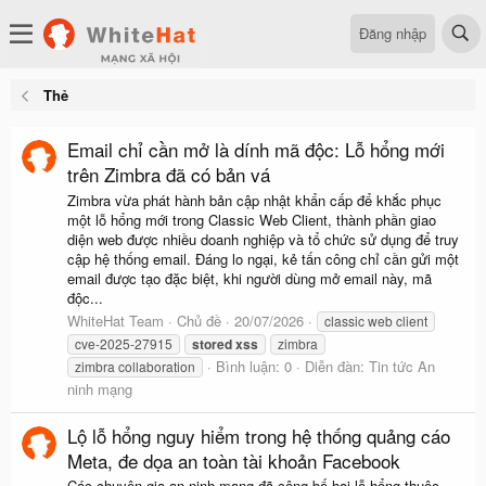
Đăng nhập
Thẻ
Email chỉ cần mở là dính mã độc: Lỗ hổng mới
trên Zimbra đã có bản vá
Zimbra vừa phát hành bản cập nhật khẩn cấp để khắc phục
một lỗ hổng mới trong Classic Web Client, thành phần giao
diện web được nhiều doanh nghiệp và tổ chức sử dụng để truy
cập hệ thống email. Đáng lo ngại, kẻ tấn công chỉ cần gửi một
email được tạo đặc biệt, khi người dùng mở email này, mã
độc...
WhiteHat Team
Chủ đề
20/07/2026
classic web client
cve-2025-27915
stored
xss
zimbra
Bình luận: 0
Diễn đàn:
Tin tức An
zimbra collaboration
ninh mạng
Lộ lỗ hổng nguy hiểm trong hệ thống quảng cáo
Meta, đe dọa an toàn tài khoản Facebook
Các chuyên gia an ninh mạng đã công bố hai lỗ hổng thuộc