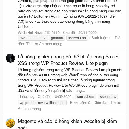
Grafana, giải pháp nguồn mở giúp giám sát và phân tích dữ
liệu, vừa được cập nhật để khắc phục lỗ hổng zero-day có
mức độ nghiêm trọng cao cho phép kẻ tấn công nâng cao đặc
quyền từ Editor lên Admin. Lỗ hổng (CVE-2022-31097, điểm
7,3) là do xác thực đầu vào không đúng bằng tính năng
Unified...
WhiteHat News #ID:2112
Chủ đề
30/11/2022
Bình luận: 0
Diễn
cve-2022-31097
grafana
stored
xss
đàn:
Tin tức An ninh mạng
Lỗ hổng nghiêm trọng có thể bị tấn công Stored
XSS trong WP Product Review Lite plugin
Lỗ hổng nghiêm trọng trong WP Product Review Lite plugin cài
đặt trên hơn 40.000 trang web WordPress có thể bị tấn công
Stored XSS Hacker có thể khai thác lỗ hổng nghiêm trọng
trong WP Product Review Lite WordPress plugin để chèn mã
độc và chiếm quyền quản trị các trang...
Thriuenug
Chủ đề
18/05/2020
stored
xss
wordpress
Bình luận: 0
Diễn đàn:
Tin tức
wp product review lite plugin
An ninh mạng
Magento vá các lỗ hổng khiến website bị kiểm
soát